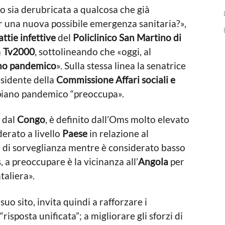
mo sia derubricata a qualcosa che già
er una nuova possibile emergenza sanitaria?»,
ttie infettive
del
Policlinico San Martino di
a
Tv2000
, sottolineando che «oggi, al
no pandemico
». Sulla stessa linea la senatrice
esidente della
Commissione Affari sociali e
 piano pandemico “preoccupa».
o dal
Congo
, è definito dall’Oms molto elevato
erato a livello
Paese
in relazione al
ne di sorveglianza mentre è considerato basso
, a preoccupare è la vicinanza all’
Angola
per
taliera».
uo sito, invita quindi a rafforzare i
risposta unificata”; a migliorare gli sforzi di