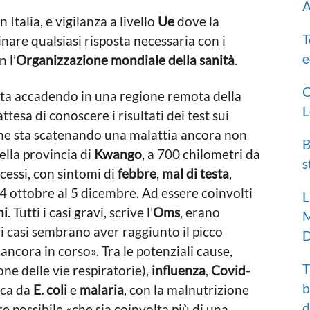
A
n Italia, e vigilanza a livello
Ue
dove la
T
nare qualsiasi risposta necessaria con i
e
 l’
Organizzazione mondiale della sanità
.
C
sta accadendo in una regione remota della
L
attesa di conoscere i risultati dei test sui
e sta scatenando una malattia ancora non
B
nella provincia di
Kwango
, a 700 chilometri da
s
ecessi, con sintomi di
febbre
,
mal di testa
,
 24 ottobre al 5 dicembre. Ad essere coinvolti
L
ni
. Tutti i casi gravi, scrive l’
Oms
, erano
M
 i casi sembrano aver raggiunto il picco
D
ancora in corso». Tra le potenziali cause,
T
one delle vie respiratorie),
influenza
,
Covid-
b
ica da
E. coli
e
malaria
, con la malnutrizione
d
e possibile «che sia coinvolta più di una