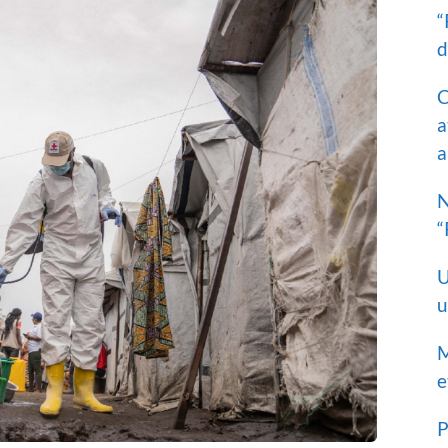
“
d
C
a
a
N
“
U
u
M
e
P