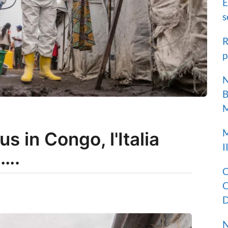
E
s
R
p
N
B
M
M
us in Congo, l'Italia
I
e….
C
C
D
N