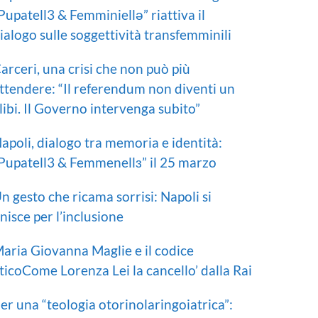
Pupatell3 & Femminiellə” riattiva il
ialogo sulle soggettività transfemminili
arceri, una crisi che non può più
ttendere: “Il referendum non diventi un
libi. Il Governo intervenga subito”
apoli, dialogo tra memoria e identità:
Pupatell3 & Femmenellɜ” il 25 marzo
n gesto che ricama sorrisi: Napoli si
nisce per l’inclusione
aria Giovanna Maglie e il codice
ticoCome Lorenza Lei la cancello’ dalla Rai
er una “teologia otorinolaringoiatrica”: