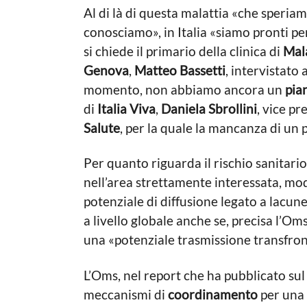
Al di là di questa malattia «che speria
conosciamo», in Italia «siamo pronti p
si chiede il primario della clinica di
Mala
Genova
,
Matteo Bassetti
, intervistato 
momento, non abbiamo ancora un
pia
di
Italia Viva
,
Daniela Sbrollini
, vice pr
Salute
, per la quale la mancanza di un
Per quanto riguarda il rischio sanitari
nell’area strettamente interessata, mod
potenziale di diffusione legato a lacu
a livello globale anche se, precisa l’Oms
una «potenziale trasmissione transfron
L’Oms, nel report che ha pubblicato sul s
meccanismi di
coordinamento
per una “