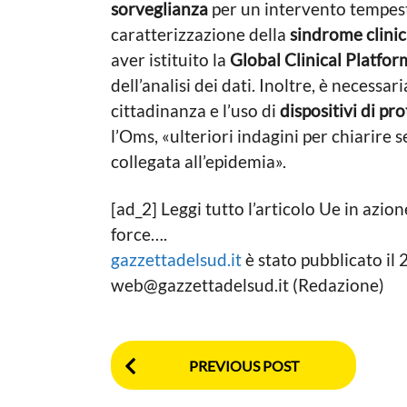
sorveglianza
per un intervento tempest
caratterizzazione della
sindrome clini
aver istituito la
Global Clinical Platfor
dell’analisi dei dati. Inoltre, è necess
cittadinanza e l’uso di
dispositivi di pr
l’Oms, «ulteriori indagini per chiarire se
collegata all’epidemia».
[ad_2] Leggi tutto l’articolo Ue in azion
force….
gazzettadelsud.it
è stato pubblicato i
web@gazzettadelsud.it
(Redazione)
P
PREVIOUS POST
o