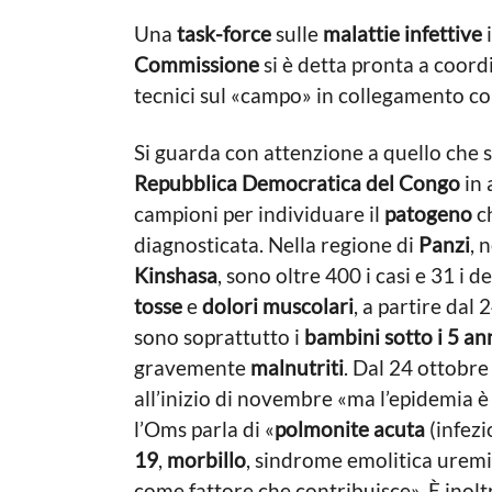
Una
task-force
sulle
malattie infettive
i
Commissione
si è detta pronta a coordi
tecnici sul «campo» in collegamento con
Si guarda con attenzione a quello che 
Repubblica Democratica del Congo
in 
campioni per individuare il
patogeno
ch
diagnosticata. Nella regione di
Panzi
, 
Kinshasa
, sono oltre 400 i casi e 31 i d
tosse
e
dolori muscolari
, a partire dal
sono soprattutto i
bambini sotto i 5 an
gravemente
malnutriti
. Dal 24 ottobre
all’inizio di novembre «ma l’epidemia è 
l’Oms parla di «
polmonite acuta
(infezi
19
,
morbillo
, sindrome emolitica urem
come fattore che contribuisce». È inoltr