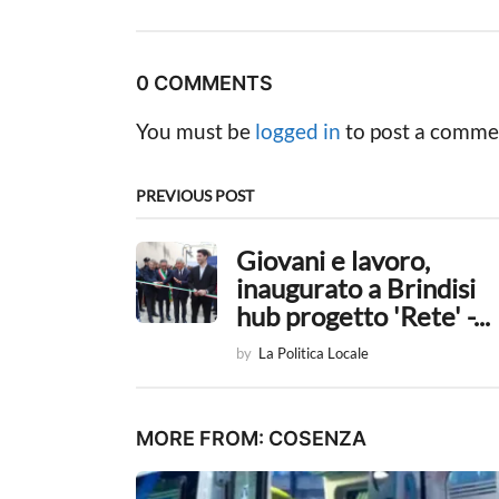
s
t
0 COMMENTS
P
You must be
logged in
to post a comme
a
g
PREVIOUS POST
i
Giovani e lavoro,
n
inaugurato a Brindisi
a
hub progetto 'Rete' -...
t
by
La Politica Locale
i
o
MORE FROM:
COSENZA
n