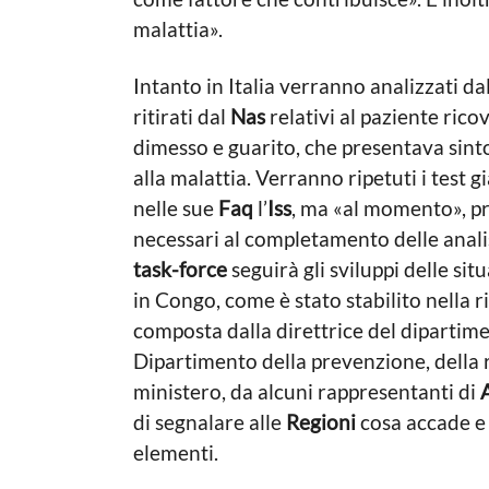
malattia».
Intanto in Italia verranno analizzati dal
ritirati dal
Nas
relativi al paziente rico
dimesso e guarito, che presentava sint
alla malattia. Verranno ripetuti i test g
nelle sue
Faq
l’
Iss
, ma «al momento», pre
necessari al completamento delle analisi
task-force
seguirà gli sviluppi delle sit
in Congo, come è stato stabilito nella 
composta dalla direttrice del dipartim
Dipartimento della prevenzione, della 
ministero, da alcuni rappresentanti di
di segnalare alle
Regioni
cosa accade e 
elementi.