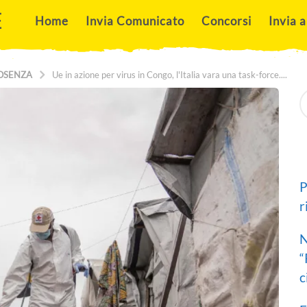
E
Home
Invia Comunicato
Concorsi
Invia a
OSENZA
Ue in azione per virus in Congo, l'Italia vara una task-force....
S
e
a
r
c
h
f
o
P
r
r
:
N
“
c