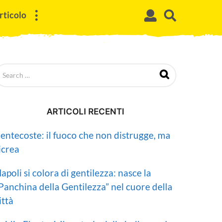
rticolo
ARTICOLI RECENTI
entecoste: il fuoco che non distrugge, ma
icrea
apoli si colora di gentilezza: nasce la
Panchina della Gentilezza” nel cuore della
ittà