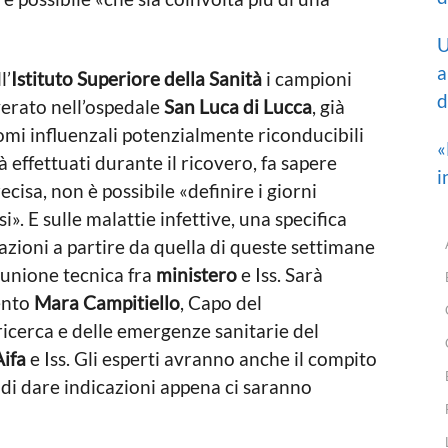
U
a
l’
Istituto Superiore della Sanità
i campioni
d
verato nell’ospedale
San Luca di Lucca
, già
omi influenzali potenzialmente riconducibili
«
ià effettuati durante il ricovero, fa sapere
i
cisa, non è possibile «definire i giorni
». E sulle malattie infettive, una specifica
uazioni a partire da quella di queste settimane
riunione tecnica fra
ministero
e Iss. Sarà
ento
Mara Campitiello
, Capo del
ricerca e delle emergenze sanitarie del
Aifa
e Iss. Gli esperti avranno anche il compito
di dare indicazioni appena ci saranno