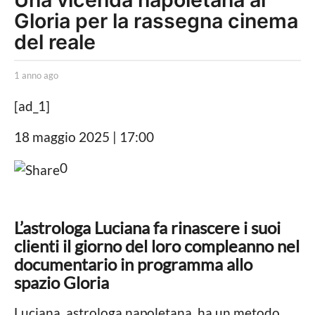
Gloria per la rassegna cinema
n
n
del reale
o
a
b
1 anno ago
1
y
a
g
R
n
[ad_1]
o
e
n
d
o
1
18 maggio 2025 | 17:00
a
a
a
z
g
0
i
o
n
o
n
n
e
o
L’astrologa Luciana fa rinascere i suoi
a
clienti il giorno del loro compleanno nel
g
documentario in programma allo
o
spazio Gloria
Luciana, astrologa napoletana, ha un metodo