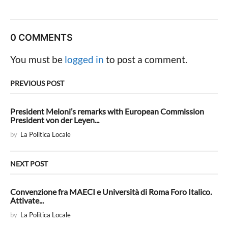
s
t
P
0 COMMENTS
a
g
You must be
logged in
to post a comment.
i
n
PREVIOUS POST
a
t
President Meloni’s remarks with European Commission
President von der Leyen...
i
by
La Politica Locale
o
n
NEXT POST
Convenzione fra MAECI e Università di Roma Foro Italico.
Attivate...
by
La Politica Locale