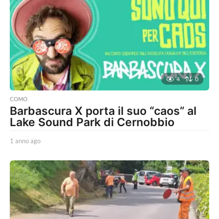
o
a
g
o
4
0
COMO
Barbascura X porta il suo “caos” al
Lake Sound Park di Cernobbio
1 anno ago
1
a
n
n
o
a
g
o