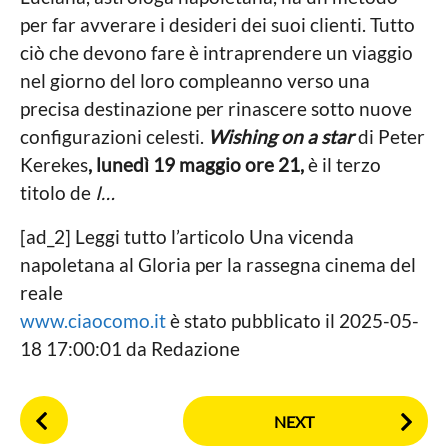
per far avverare i desideri dei suoi clienti. Tutto
ciò che devono fare è intraprendere un viaggio
nel giorno del loro compleanno verso una
precisa destinazione per rinascere sotto nuove
configurazioni celesti.
Wishing on a star
di Peter
Kerekes
, lunedì 19 maggio ore 21,
è il terzo
titolo de
I…
[ad_2] Leggi tutto l’articolo Una vicenda
napoletana al Gloria per la rassegna cinema del
reale
www.ciaocomo.it
è stato pubblicato il 2025-05-
18 17:00:01 da Redazione
P
NEXT
o