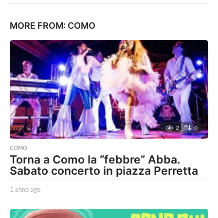
MORE FROM:
COMO
2
0
COMO
Torna a Como la “febbre” Abba.
Sabato concerto in piazza Perretta
1 anno ago
1
a
n
n