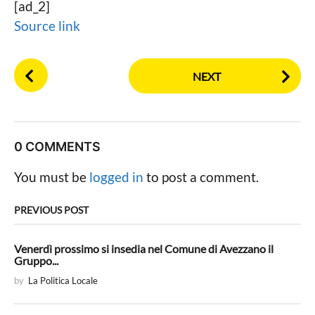
[ad_2]
Source link
P
NEXT
o
s
t
P
0 COMMENTS
a
g
You must be
logged in
to post a comment.
i
n
PREVIOUS POST
a
t
Venerdì prossimo si insedia nel Comune di Avezzano il
Gruppo...
i
by
La Politica Locale
o
n