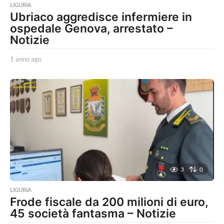
LIGURIA
Ubriaco aggredisce infermiere in
ospedale Genova, arrestato –
Notizie
1 anno ago
1
a
n
n
o
a
g
o
3
0
LIGURIA
Frode fiscale da 200 milioni di euro,
45 società fantasma – Notizie