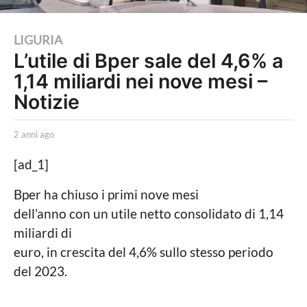
2
LIGURIA
L’utile di Bper sale del 4,6% a
a
1,14 miliardi nei nove mesi –
n
n
Notizie
i
a
b
2 anni ago
2
y
a
g
L
n
[ad_1]
o
a
n
P
i
2
Bper ha chiuso i primi nove mesi
o
a
a
dell’anno con un utile netto consolidato di 1,14
l
g
i
o
n
miliardi di
t
n
euro, in crescita del 4,6% sullo stesso periodo
i
c
i
del 2023.
a
a
L
o