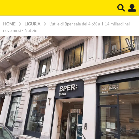
HOME
LIGURIA
L'utile di Bper sale del 4,6% a 1,14 miliardi nei
nove mesi - Notizie