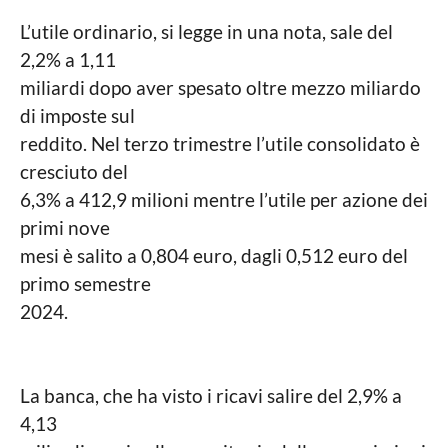
g
c
o
L’utile ordinario, si legge in una nota, sale del
a
l
2,2% a 1,11
e
miliardi dopo aver spesato oltre mezzo miliardo
di imposte sul
reddito. Nel terzo trimestre l’utile consolidato è
cresciuto del
6,3% a 412,9 milioni mentre l’utile per azione dei
primi nove
mesi è salito a 0,804 euro, dagli 0,512 euro del
primo semestre
2024.
La banca, che ha visto i ricavi salire del 2,9% a
4,13