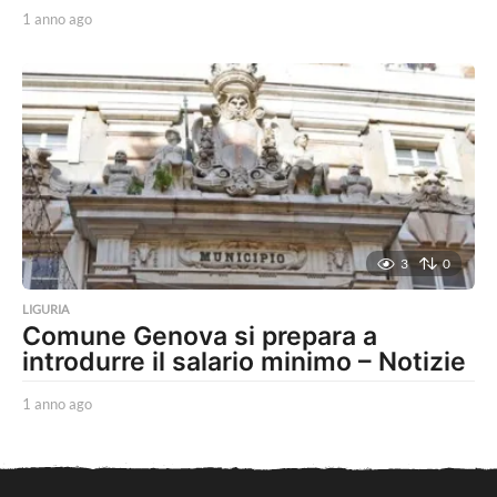
1 anno ago
1
a
n
n
o
a
g
o
3
0
LIGURIA
Comune Genova si prepara a
introdurre il salario minimo – Notizie
1 anno ago
1
a
n
n
o