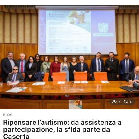
e
s
i
a
g
o
7
0
BLOG
Ripensare l’autismo: da assistenza a
partecipazione, la sfida parte da
Caserta