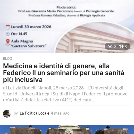
5
0
BLOG
Medicina e identità di genere, alla
Federico II un seminario per una sanità
più inclusiva
di Letizia Bonelli Napoli, 28 marzo 2026 – L’Università degli
Studi di Università degli Studi di Napoli Federico II promuove
un’attività didattica elettiva (ADE) dedicata...
by
La Politica Locale
4 mesi ago
4
m
e
s