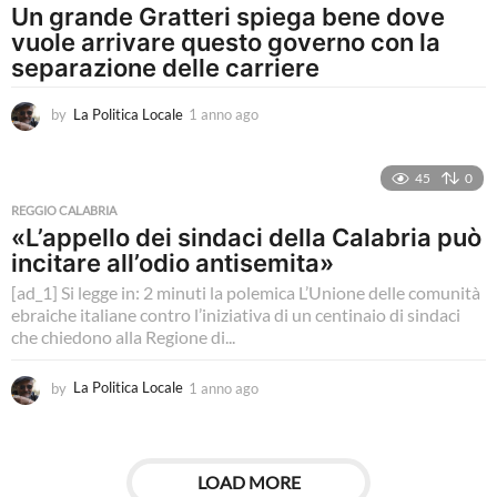
Un grande Gratteri spiega bene dove
vuole arrivare questo governo con la
separazione delle carriere
by
La Politica Locale
1 anno ago
1
a
n
n
45
0
o
REGGIO CALABRIA
a
«L’appello dei sindaci della Calabria può
g
incitare all’odio antisemita»
o
[ad_1] Si legge in: 2 minuti la polemica L’Unione delle comunità
ebraiche italiane contro l’iniziativa di un centinaio di sindaci
che chiedono alla Regione di...
by
La Politica Locale
1 anno ago
1
a
n
n
o
LOAD MORE
a