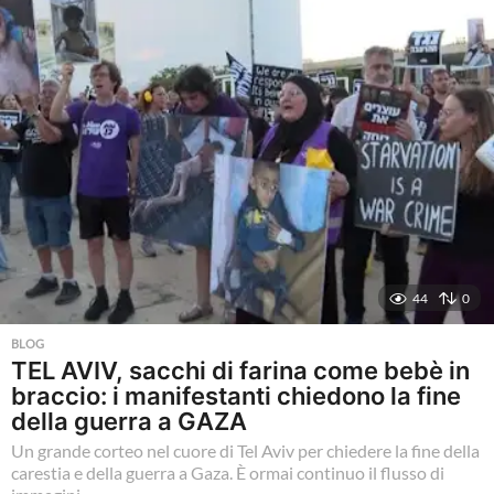
i
a
g
o
44
0
BLOG
TEL AVIV, sacchi di farina come bebè in
braccio: i manifestanti chiedono la fine
della guerra a GAZA
Un grande corteo nel cuore di Tel Aviv per chiedere la fine della
carestia e della guerra a Gaza. È ormai continuo il flusso di