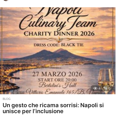
m
e
s
i
a
g
o
6
0
BLOG
Un gesto che ricama sorrisi: Napoli si
unisce per l’inclusione