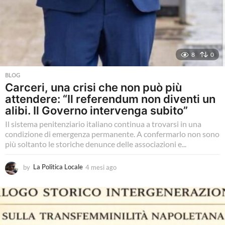
8
0
BLOG
Carceri, una crisi che non può più
attendere: “Il referendum non diventi un
alibi. Il Governo intervenga subito”
Il sistema penitenziario italiano continua a trovarsi in una
condizione di emergenza permanente. A confermarlo non sono
più soltanto le storiche denunce delle associazioni e...
by
La Politica Locale
4 mesi ago
4
m
e
s
i
a
g