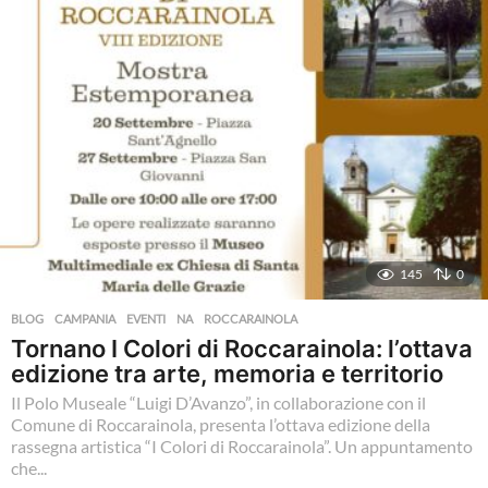
a
g
o
145
0
BLOG
,
CAMPANIA
,
EVENTI
,
NA
,
ROCCARAINOLA
Tornano I Colori di Roccarainola: l’ottava
edizione tra arte, memoria e territorio
Il Polo Museale “Luigi D’Avanzo”, in collaborazione con il
Comune di Roccarainola, presenta l’ottava edizione della
rassegna artistica “I Colori di Roccarainola”. Un appuntamento
che...