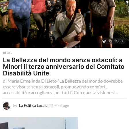
83
0
BLOG
La Bellezza del mondo senza ostacoli: a
Minori il terzo anniversario del Comitato
Disabilità Unite
di Maria Ermelinda Di Lieto “La Bellezza del mondo dovrebbe
essere vissuta senza ostacoli, promuovendo comfort,
accessibilità e accoglienza per tutti”. Con questa visione si...
by
La Politica Locale
12 mesi ago
1
2
m
e
s