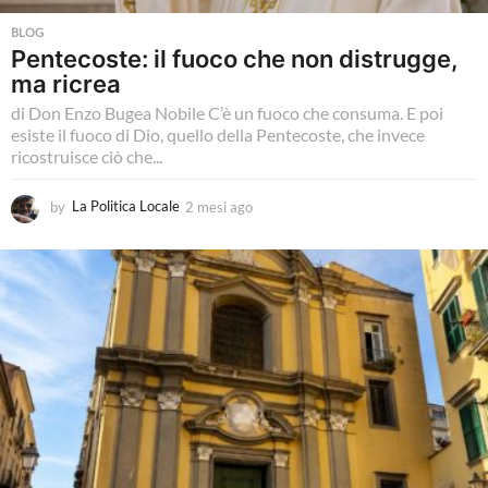
o
BLOG
c
Pentecoste: il fuoco che non distrugge,
a
ma ricrea
l
di Don Enzo Bugea Nobile C’è un fuoco che consuma. E poi
esiste il fuoco di Dio, quello della Pentecoste, che invece
e
ricostruisce ciò che...
-
by
La Politica Locale
2 mesi ago
2
T
m
u
e
s
t
i
t
a
g
a
o
l
a
p
o