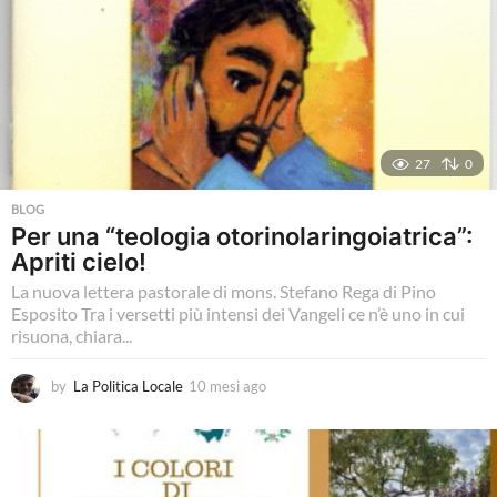
27
0
BLOG
Per una “teologia otorinolaringoiatrica”:
Apriti cielo!
La nuova lettera pastorale di mons. Stefano Rega di Pino
Esposito Tra i versetti più intensi dei Vangeli ce n’è uno in cui
risuona, chiara...
by
La Politica Locale
10 mesi ago
1
0
m
e
s
i