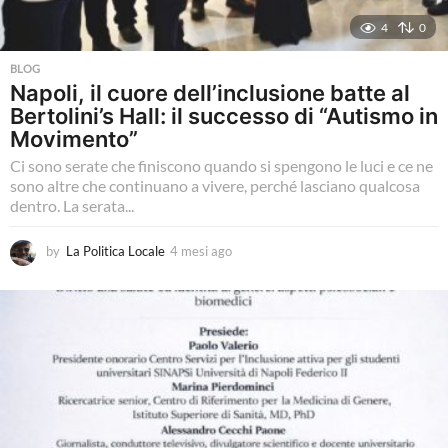
4
0
BLOG
Napoli, il cuore dell’inclusione batte al
Bertolini’s Hall: il successo di “Autismo in
Movimento”
Ci sono serate che finiscono quando si spengono le luci e ce ne
sono altre che continuano a vivere, perché lasciano qualcosa
dentro. La serata...
by
La Politica Locale
4 mesi ago
4
m
e
s
i
a
g
o