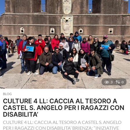
i
a
g
o
3
0
BLOG
CULTURE 4 LL: CACCIA AL TESORO A
CASTEL S. ANGELO PER I RAGAZZI CON
DISABILITA’
CULTURE 4 LL: CACCIA AL TESORO A CASTEL S. ANGELO
PER I RAGAZZI CON DISABILITA’ BRIENZA: “INIZIATIVE