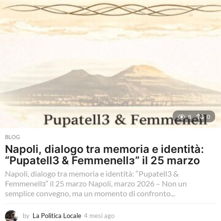
o
8
0
BLOG
Napoli, dialogo tra memoria e identità:
“Pupatell3 & Femmenellɜ” il 25 marzo
Napoli, dialogo tra memoria e identità: “Pupatell3 &
Femmenellɜ” il 25 marzo Napoli, marzo 2026 – Non un
semplice convegno, ma un momento di confronto...
by
La Politica Locale
4 mesi ago
4