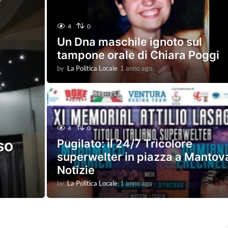
4
0
Un Dna maschile ignoto sul
tampone orale di Chiara Poggi
by
La Politica Locale
1 anno ago
1
a
n
n
o
a
g
4
0
o
so
Pugilato: il 24/7 Tricolore
superwelter in piazza a Mantov
Notizie
by
La Politica Locale
1 anno ago
1
a
n
n
o
S