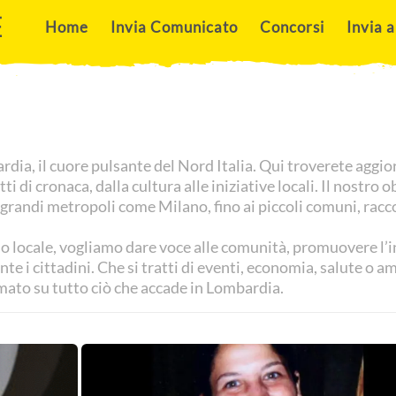
E
Home
Invia Comunicato
Concorsi
Invia a
dia, il cuore pulsante del Nord Italia. Qui troverete aggio
tti di cronaca, dalla cultura alle iniziative locali. Il nostr
le grandi metropoli come Milano, fino ai piccoli comuni, ra
o locale, vogliamo dare voce alle comunità, promuovere l’i
e i cittadini. Che si tratti di eventi, economia, salute o a
mato su tutto ciò che accade in Lombardia.