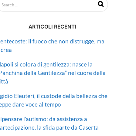
a
g
o
ARTICOLI RECENTI
entecoste: il fuoco che non distrugge, ma
icrea
apoli si colora di gentilezza: nasce la
Panchina della Gentilezza” nel cuore della
ittà
gidio Eleuteri, il custode della bellezza che
eppe dare voce al tempo
ipensare l’autismo: da assistenza a
artecipazione, la sfida parte da Caserta