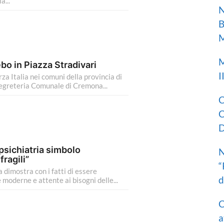
a...
N
B
M
M
bo in Piazza Stradivari
I
a Italia nei comuni della provincia di
Segreteria Comunale di Cremona...
C
C
D
psichiatria simbolo
N
fragili”
“
dimostra con i fatti di essere
d
 moderne e attente ai bisogni delle...
C
a