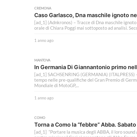
i
a
CREMONA
g
Caso Garlasco, Dna maschile ignoto nel
o
[ad_1] (Adnkronos) – Tracce di Dna maschile ignoto
orale di Chiara Poggi mai sottoposto ad analisi. Sec
1 anno ago
1
a
n
n
MANTOVA
o
In Germania Di Giannantonio primo nel
a
[ad_1] SACHSENRING (GERMANIA) (ITALPRESS) – Fa
g
tempo nelle pre-qualifiche del Gran Premio di Ger
o
Mondiale di MotoGP,...
1 anno ago
1
a
n
n
COMO
o
Torna a Como la “febbre” Abba. Sabato 
a
[ad_1] “Portare la musica degli ABBA, il loro sound 
g