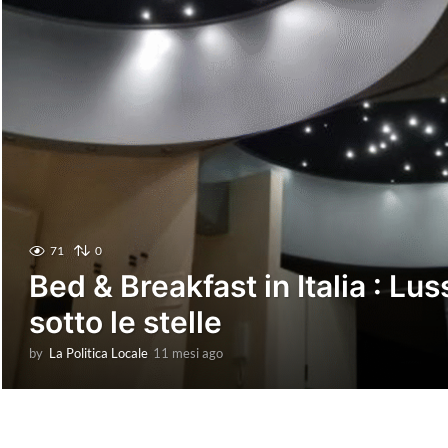
71
0
Bed & Breakfast in Italia : Lus
sotto le stelle
by
La Politica Locale
11 mesi ago
1
1
m
e
s