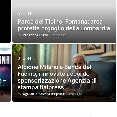
3
0
Parco del Ticino, Fontana: area
protetta orgoglio della Lombardia
by
Redazione Lnews
1 anno ago
1
a
n
n
o
4
0
a
g
Alcione Milano e Banca del
o
Fucino, rinnovato accordo
a –
sponsorizzazione Agenzia di
stampa Italpress
by
Agenzia di Stampa Italpress
1 anno ago
1
a
n
n
o