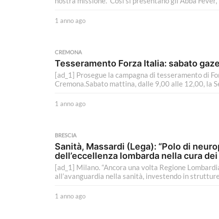
nostra missione.” Così si presentano gli Abba Fever, l
o
1 anno ago
1
a
n
n
CREMONA
o
Tesseramento Forza Italia: sabato gaze
a
[ad_1] Prosegue la campagna di tesseramento di Forz
g
Cremona.Sabato mattina, dalle 9,00 alle 12,00, la 
o
1 anno ago
1
a
n
n
BRESCIA
o
Sanità, Massardi (Lega): “Polo di neuro
a
dell’eccellenza lombarda nella cura dei 
g
[ad_1] Milano. “Ancora una volta Regione Lombardia 
o
all’avanguardia nella sanità, investendo in strutture
1 anno ago
1
a
n