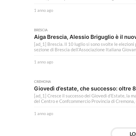
1 anno ago
1
a
n
n
BRESCIA
o
Aiga Brescia, Alessio Briguglio è il nu
a
[ad_1] Brescia. Il 10 luglio si sono svolte le elezioni
g
sezione di Brescia dell’Associazione Italiana Giovani
o
1 anno ago
1
a
n
n
CREMONA
o
Giovedì d’estate, che successo: oltre 8
a
[ad_1] Cresce il successo dei Giovedì d’Estate, la
g
del Centro e Confcommercio Provincia di Cremona, ch
o
1 anno ago
1
a
n
n
LO