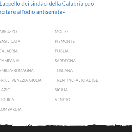
L’appello dei sindaci della Calabria può
ncitare all’odio antisemita»
ABRUZZO
MOLISE
BASILICATA
PIEMONTE
CALABRIA
PUGLIA
CAMPANIA
SARDEGNA
EMILIA-ROMAGNA
TOSCANA
FRIULI VENEZIA GIULIA
TRENTINO-ALTO ADIGE
LAZIO
SICILIA
LIGURIA
VENETO
LOMBARDIA