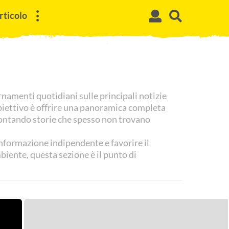
rticolo
rnamenti quotidiani sulle principali notizie
o obiettivo è offrire una panoramica completa
ccontando storie che spesso non trovano
nformazione indipendente e favorire il
mbiente, questa sezione è il punto di