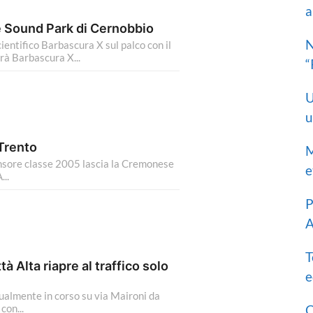
a
ke Sound Park di Cernobbio
N
ientifico Barbascura X sul palco con il
rà Barbascura X...
“
U
u
 Trento
M
ensore classe 2005 lascia la Cremonese
e
...
P
A
T
tà Alta riapre al traffico solo
e
tualmente in corso su via Maironi da
con...
C