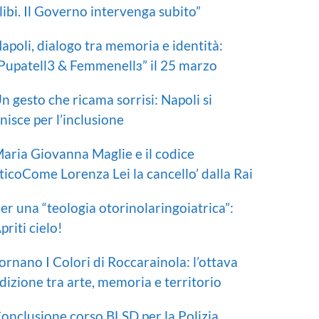
libi. Il Governo intervenga subito”
apoli, dialogo tra memoria e identità:
Pupatell3 & Femmenellɜ” il 25 marzo
n gesto che ricama sorrisi: Napoli si
nisce per l’inclusione
aria Giovanna Maglie e il codice
ticoCome Lorenza Lei la cancello’ dalla Rai
er una “teologia otorinolaringoiatrica”:
priti cielo!
ornano I Colori di Roccarainola: l’ottava
dizione tra arte, memoria e territorio
onclusione corso BLSD per la Polizia