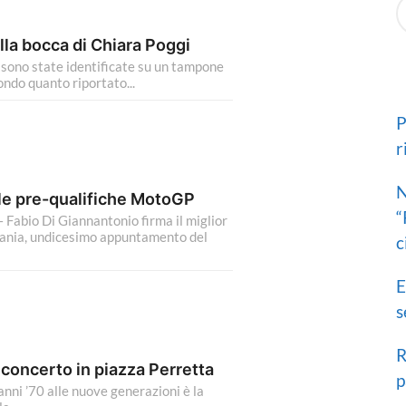
a
e
g
a
o
la bocca di Chiara Poggi
r
 sono state identificate su un tampone
c
ondo quanto riportato...
h
f
o
P
r
r
:
N
le pre-qualifiche MotoGP
“
bio Di Giannantonio firma il miglior
mania, undicesimo appuntamento del
c
E
s
R
concerto in piazza Perretta
p
anni ’70 alle nuove generazioni è la