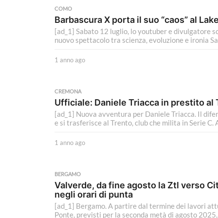
n
COMO
o
Barbascura X porta il suo “caos” al La
a
[ad_1] Sabato 12 luglio, lo youtuber e divulgatore sc
g
nuovo spettacolo tra scienza, evoluzione e ironia Sa
o
1 anno ago
1
a
n
n
CREMONA
o
Ufficiale: Daniele Triacca in prestito al
a
[ad_1] Nuova avventura per Daniele Triacca. Il dif
g
e si trasferisce al Trento, club che milita in Serie C. A
o
1 anno ago
1
a
n
n
BERGAMO
o
Valverde, da fine agosto la Ztl verso Cit
a
negli orari di punta
g
[ad_1] Bergamo. A partire dal termine dei lavori at
o
Ponte, previsti per la seconda metà di agosto 2025, 