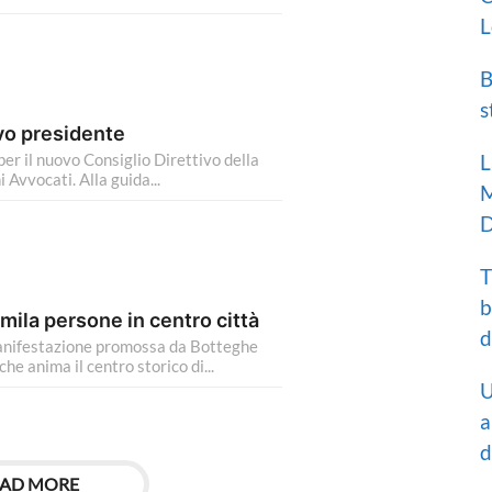
L
B
s
ovo presidente
 per il nuovo Consiglio Direttivo della
L
 Avvocati. Alla guida...
M
D
T
b
mila persone in centro città
d
 manifestazione promossa da Botteghe
e anima il centro storico di...
U
a
d
AD MORE