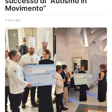
successo di “Autismo in
i
Movimento”
a
g
b
4 mesi ago
4
y
m
o
L
e
4
a
s
P
i
m
o
a
e
l
g
i
o
s
t
i
i
c
a
a
g
L
o
o
c
a
l
e