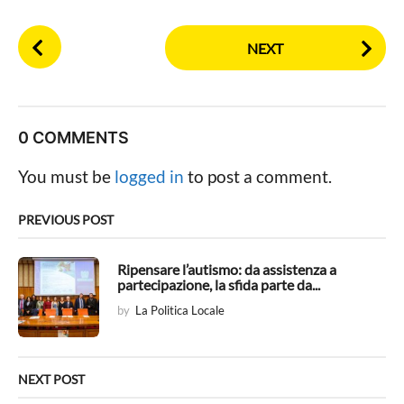
P
NEXT
o
s
t
P
0 COMMENTS
a
g
You must be
logged in
to post a comment.
i
n
PREVIOUS POST
a
t
Ripensare l’autismo: da assistenza a
partecipazione, la sfida parte da...
i
by
La Politica Locale
o
n
NEXT POST