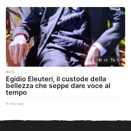
m
e
s
i
a
g
o
16
0
BLOG
Egidio Eleuteri, il custode della
bellezza che seppe dare voce al
tempo
4 mesi ago
4
m
e
s
i