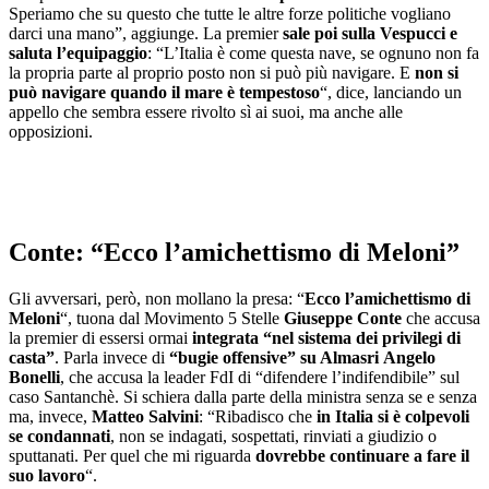
Speriamo che su questo che tutte le altre forze politiche vogliano
darci una mano”, aggiunge. La premier
sale poi sulla Vespucci e
saluta l’equipaggio
: “L’Italia è come questa nave, se ognuno non fa
la propria parte al proprio posto non si può più navigare. E
non si
può navigare quando il mare è tempestoso
“, dice, lanciando un
appello che sembra essere rivolto sì ai suoi, ma anche alle
opposizioni.
Conte: “Ecco l’amichettismo di Meloni”
Gli avversari, però, non mollano la presa: “
Ecco l’amichettismo di
Meloni
“, tuona dal Movimento 5 Stelle
Giuseppe Conte
che accusa
la premier di essersi ormai
integrata “nel sistema dei privilegi di
casta”
. Parla invece di
“bugie offensive” su Almasri
Angelo
Bonelli
, che accusa la leader FdI di “difendere l’indifendibile” sul
caso Santanchè. Si schiera dalla parte della ministra senza se e senza
ma, invece,
Matteo Salvini
: “Ribadisco che
in Italia si è colpevoli
se condannati
, non se indagati, sospettati, rinviati a giudizio o
sputtanati. Per quel che mi riguarda
dovrebbe continuare a fare il
suo lavoro
“.