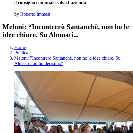
il consiglio comunale salva l’azienda
by
Roberto Immesi
Meloni: “Incontrerò Santanchè, non ho le
idee chiare. Su Almasri...
Home
Politica
Meloni: "Incontrerò Santanchè, non ho le idee chiare. Su
Almasri non ho deciso io"