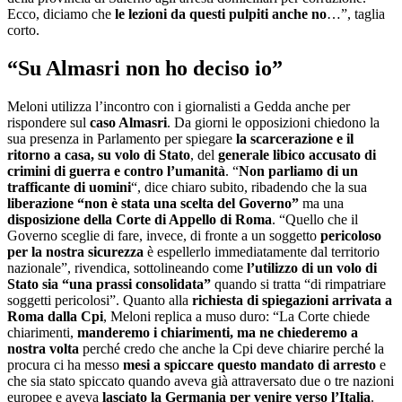
Ecco, diciamo che
le lezioni da questi pulpiti anche no
…”, taglia
corto.
“Su Almasri non ho deciso io”
Meloni utilizza l’incontro con i giornalisti a Gedda anche per
rispondere sul
caso Almasri
. Da giorni le opposizioni chiedono la
sua presenza in Parlamento per spiegare
la scarcerazione e il
ritorno a casa, su volo di Stato
, del
generale libico accusato di
crimini di guerra e contro l’umanità
. “
Non parliamo di un
trafficante di uomini
“, dice chiaro subito, ribadendo che la sua
liberazione “non è stata una scelta del Governo”
ma una
disposizione della Corte di Appello di Roma
. “Quello che il
Governo sceglie di fare, invece, di fronte a un soggetto
pericoloso
per la nostra sicurezza
è espellerlo immediatamente dal territorio
nazionale”, rivendica, sottolineando come
l’utilizzo di un volo di
Stato sia “una prassi consolidata”
quando si tratta “di rimpatriare
soggetti pericolosi”. Quanto alla
richiesta di spiegazioni arrivata a
Roma dalla Cpi
, Meloni replica a muso duro: “La Corte chiede
chiarimenti,
manderemo i chiarimenti, ma ne chiederemo a
nostra volta
perché credo che anche la Cpi deve chiarire perché la
procura ci ha messo
mesi a spiccare questo mandato di arresto
e
che sia stato spiccato quando aveva già attraversato due o tre nazioni
europee e aveva
lasciato la Germania per venire verso l’Italia
.