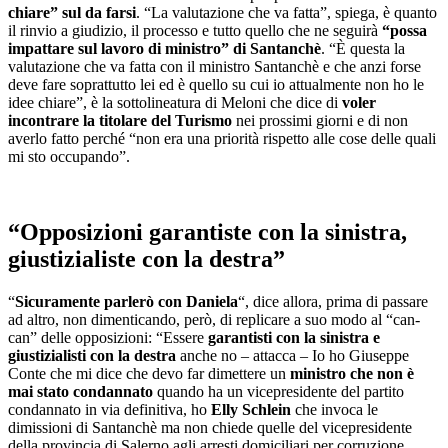
chiare” sul da farsi
. “La valutazione che va fatta”, spiega, è quanto
il rinvio a giudizio, il processo e tutto quello che ne seguirà
“possa
impattare sul lavoro di ministro” di Santanchè
. “È questa la
valutazione che va fatta con il ministro Santanchè e che anzi forse
deve fare soprattutto lei ed è quello su cui io attualmente non ho le
idee chiare”, è la sottolineatura di Meloni che dice di
voler
incontrare la titolare del Turismo
nei prossimi giorni e di non
averlo fatto perché “non era una priorità rispetto alle cose delle quali
mi sto occupando”.
“Opposizioni garantiste con la sinistra,
giustizialiste con la destra”
“
Sicuramente parlerò con Daniela
“, dice allora, prima di passare
ad altro, non dimenticando, però, di replicare a suo modo al “can-
can” delle opposizioni: “Essere
garantisti con la sinistra e
giustizialisti con la destra
anche no – attacca – Io ho Giuseppe
Conte che mi dice che devo far dimettere un
ministro che non è
mai stato condannato
quando ha un vicepresidente del partito
condannato in via definitiva, ho
Elly Schlein
che invoca le
dimissioni di Santanchè ma non chiede quelle del vicepresidente
della provincia di Salerno agli arresti domiciliari per corruzione.