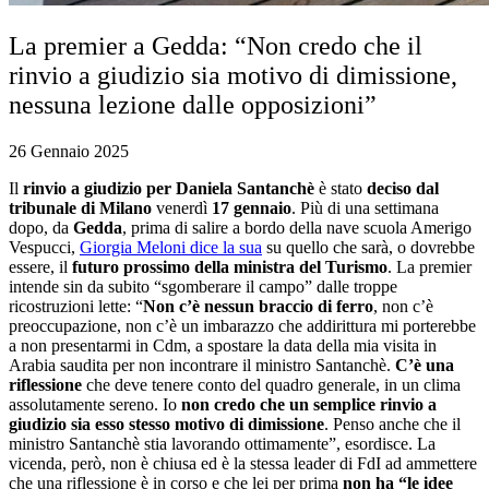
La premier a Gedda: “Non credo che il
rinvio a giudizio sia motivo di dimissione,
nessuna lezione dalle opposizioni”
26 Gennaio 2025
Il
rinvio a giudizio per Daniela Santanchè
è stato
deciso dal
tribunale di Milano
venerdì
17 gennaio
. Più di una settimana
dopo, da
Gedda
, prima di salire a bordo della nave scuola Amerigo
Vespucci,
Giorgia Meloni dice la sua
su quello che sarà, o dovrebbe
essere, il
futuro prossimo della ministra del Turismo
. La premier
intende sin da subito “sgomberare il campo” dalle troppe
ricostruzioni lette: “
Non c’è nessun braccio di ferro
, non c’è
preoccupazione, non c’è un imbarazzo che addirittura mi porterebbe
a non presentarmi in Cdm, a spostare la data della mia visita in
Arabia saudita per non incontrare il ministro Santanchè.
C’è una
riflessione
che deve tenere conto del quadro generale, in un clima
assolutamente sereno. Io
non credo che un semplice rinvio a
giudizio sia esso stesso motivo di dimissione
. Penso anche che il
ministro Santanchè stia lavorando ottimamente”, esordisce. La
vicenda, però, non è chiusa ed è la stessa leader di FdI ad ammettere
che una riflessione è in corso e che lei per prima
non ha “le idee