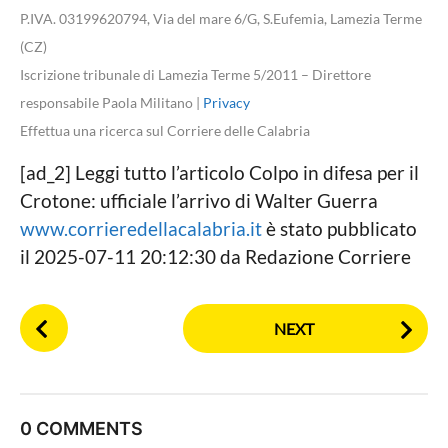
P.IVA. 03199620794, Via del mare 6/G, S.Eufemia, Lamezia Terme
(CZ)
Iscrizione tribunale di Lamezia Terme 5/2011 – Direttore
responsabile Paola Militano |
Privacy
Effettua una ricerca sul Corriere delle Calabria
[ad_2] Leggi tutto l’articolo Colpo in difesa per il
Crotone: ufficiale l’arrivo di Walter Guerra
www.corrieredellacalabria.it
è stato pubblicato
il 2025-07-11 20:12:30 da Redazione Corriere
P
NEXT
o
s
t
P
0 COMMENTS
a