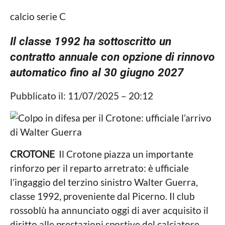
a
l
g
calcio serie C
i
o
n
t
n
i
Il classe 1992 ha sottoscritto un
c
o
contratto annuale con opzione di rinnovo
a
a
L
automatico fino al 30 giugno 2027
o
g
c
o
Pubblicato il: 11/07/2025 – 20:12
a
l
e
CROTONE
Il Crotone piazza un importante
rinforzo per il reparto arretrato: è ufficiale
l’ingaggio del terzino sinistro Walter Guerra,
classe 1992, proveniente dal Picerno. Il club
rossoblù ha annunciato oggi di aver acquisito il
diritto alle prestazioni sportive del calciatore