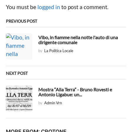
g
You must be
logged in
to post a comment.
i
n
PREVIOUS POST
a
t
Vibo, in fiamme nella notte l'auto di una
dirigente comunale
i
by
La Politica Locale
o
n
NEXT POST
Mostra “Alla Terra” - Bruno Rovesti e
Antonio Ligabue: un...
by
Admin Vrn
MORE FROM:
CROTONE