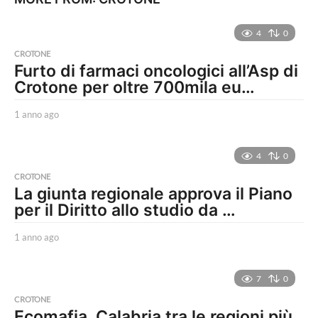
4
0
CROTONE
Furto di farmaci oncologici all’Asp di
Crotone per oltre 700mila eu…
1 anno ago
1
a
n
n
4
0
o
CROTONE
a
La giunta regionale approva il Piano
g
per il Diritto allo studio da …
o
1 anno ago
1
a
n
n
7
0
o
CROTONE
a
Ecomafia, Calabria tra le regioni più
g