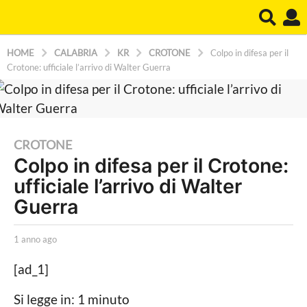
HOME
CALABRIA
KR
CROTONE
Colpo in difesa per il
Crotone: ufficiale l’arrivo di Walter Guerra
1
CROTONE
Colpo in difesa per il Crotone:
a
ufficiale l’arrivo di Walter
n
n
Guerra
o
a
b
1 anno ago
1
y
a
g
L
n
[ad_1]
o
a
n
P
o
1
Si legge in: 1 minuto
o
a