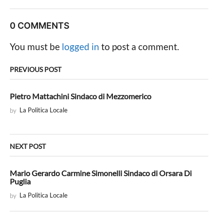
t
P
0 COMMENTS
a
g
You must be
logged in
to post a comment.
i
n
PREVIOUS POST
a
t
Pietro Mattachini Sindaco di Mezzomerico
i
by
La Politica Locale
o
n
NEXT POST
Mario Gerardo Carmine Simonelli Sindaco di Orsara Di
Puglia
by
La Politica Locale