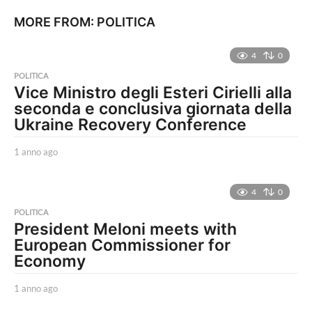
MORE FROM:
POLITICA
4
0
POLITICA
Vice Ministro degli Esteri Cirielli alla
seconda e conclusiva giornata della
Ukraine Recovery Conference
1 anno ago
1
a
n
n
4
0
o
POLITICA
a
President Meloni meets with
g
European Commissioner for
o
Economy
1 anno ago
1
a