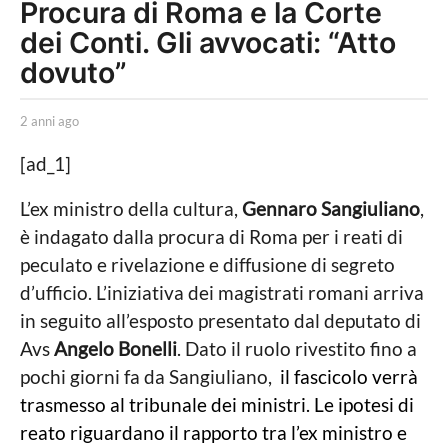
Procura di Roma e la Corte
n
n
dei Conti. Gli avvocati: “Atto
i
dovuto”
a
g
b
2 anni ago
2
y
a
o
L
n
[ad_1]
2
a
n
P
i
a
L’ex ministro della cultura,
Gennaro Sangiuliano
,
o
a
n
è indagato dalla procura di Roma per i reati di
l
g
i
o
n
peculato e rivelazione e diffusione di segreto
t
i
d’ufficio. L’iniziativa dei magistrati romani arriva
i
c
a
in seguito all’esposto presentato dal deputato di
a
g
Avs
Angelo Bonelli
. Dato il ruolo rivestito fino a
L
o
o
pochi giorni fa da Sangiuliano,
il fascicolo verrà
c
trasmesso al tribunale dei ministri. Le ipotesi di
a
l
reato riguardano il rapporto tra l’ex ministro e
e