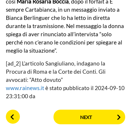
così
Maria Rosaria Boccia
, dopo il forfait a È
sempre Cartabianca, in un messaggio inviato a
Bianca Berlinguer che lo ha letto in diretta
durante la trasmissione. Nel messaggio la donna
spiega di aver rinunciato all’intervista “solo
perché non c’erano le condizioni per spiegare al
meglio la situazione”.
[ad_2] L’articolo Sangiuliano, indagano la
Procura di Roma e la Corte dei Conti. Gli
avvocati: “Atto dovuto”
www.rainews.it
è stato pubblicato il 2024-09-10
23:31:00 da
P
NEXT
o
s