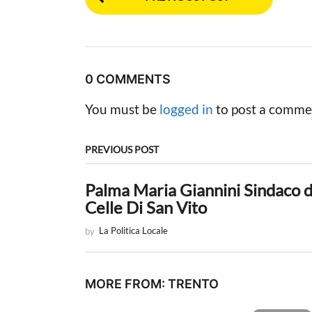
o
s
t
0 COMMENTS
P
You must be
logged in
to post a comme
a
g
PREVIOUS POST
i
Palma Maria Giannini Sindaco d
n
Celle Di San Vito
a
by
La Politica Locale
t
i
MORE FROM:
TRENTO
o