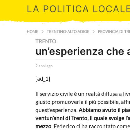
LA POLITICA LOCAL
HOME
TRENTINO-ALTO ADIGE
PROVINCIA DI T
2
TRENTO
un’esperienza che 
a
n
n
b
2 anni ago
2
y
a
i
L
n
[ad_1]
a
a
n
P
i
g
Il servizio civile è un realtà diffusa a l
o
a
o
l
g
giusto promuoverla il più possibile, af
i
o
2
quest’esperienza.
Abbiamo avuto il piac
t
a
i
ventun’anni di Trento, il quale svolge l’
c
n
mezzo
. Federico ci ha raccontato come 
a