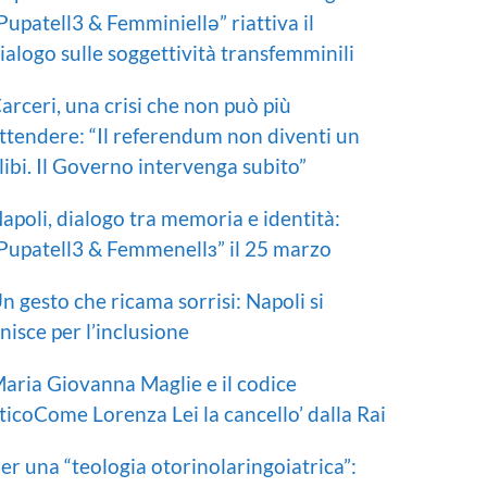
Pupatell3 & Femminiellə” riattiva il
ialogo sulle soggettività transfemminili
arceri, una crisi che non può più
ttendere: “Il referendum non diventi un
libi. Il Governo intervenga subito”
apoli, dialogo tra memoria e identità:
Pupatell3 & Femmenellɜ” il 25 marzo
n gesto che ricama sorrisi: Napoli si
nisce per l’inclusione
aria Giovanna Maglie e il codice
ticoCome Lorenza Lei la cancello’ dalla Rai
er una “teologia otorinolaringoiatrica”: