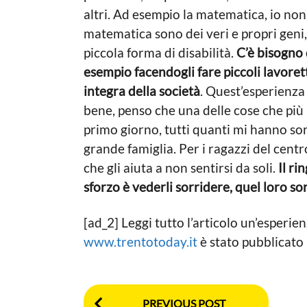
altri. Ad esempio la matematica, io no
matematica sono dei veri e propri gen
piccola forma di disabilità.
C’è bisogno 
esempio facendogli fare piccoli lavoretti
integra della società
. Quest’esperienza
bene, penso che una delle cose che più 
primo giorno, tutti quanti mi hanno so
grande famiglia. Per i ragazzi del centr
che gli aiuta a non sentirsi da soli.
Il r
sforzo è vederli sorridere, quel loro so
[ad_2] Leggi tutto l’articolo un’esperie
www.trentotoday.it
è stato pubblicato
P
PREVIOUS POST