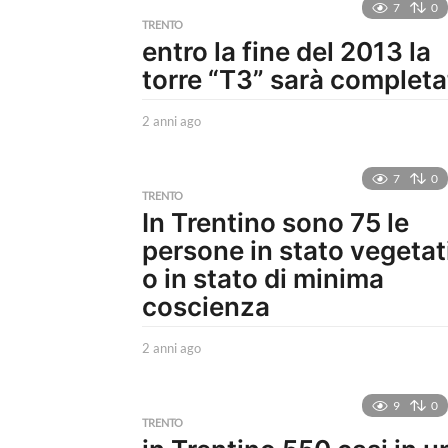
7
0
n
TRENTO
entro la fine del 2013 la
torre “T3” sarà completa
2 anni ago
2
a
n
n
7
0
i
TRENTO
In Trentino sono 75 le
a
g
persone in stato vegetat
o
o in stato di minima
coscienza
2 anni ago
2
a
n
n
9
0
i
TRENTO
a