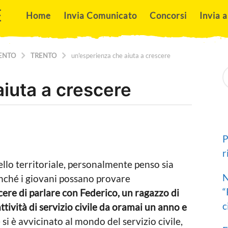
E
Home
Invia Comunicato
Concorsi
Invia a
RENTO
TRENTO
un'esperienza che aiuta a crescere
S
e
aiuta a crescere
a
r
c
h
f
o
P
r
r
:
ivello territoriale, personalmente penso sia
N
finché i giovani possano provare
“
ere di parlare con Federico, un ragazzo di
c
attività di servizio civile da oramai un anno e
si è avvicinato al mondo del servizio civile,