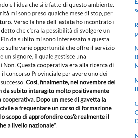
E
ndo e l’idea che si è fatto di questo ambiente.
s
ità mi sono preso qualche mese di stop, per
uro. Verso la fine dell’ estate ho incontrato i
R
detto che c’era la possibilità di svolgere un
p
. Fin da subito mi sono interessato a questa
 sulle varie opportunità che offre il servizio
N
e un signore, il quale gestisce una
B
di Non. Questa cooperativa era alla ricerca di
M
 il concorso Provinciale per avere uno dei
M
n successo.
Così, finalmente, nel novembre del
I
in da subito interagito molto positivamente
lla cooperativa. Dopo un mese di gavetta la
C
o civile a frequentare un corso di formazione
C
 lo scopo di approfondire cos’è realmente il
D
 che a livello nazionale
”.
N