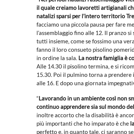
il quale creiamo lavoretti artigianali 
natalizi sparsi per l’intero territorio T
facciamo una piccola pausa per fare me
l’assemblaggio fino alle 12. Il pranzo 
tutti insieme, come se fossimo una vera
fanno il loro consueto pisolino pomeri
in ordine la sala.
La nostra famiglia è co
Alle 14.30 il pisolino termina, e si rico
15.30. Poi il pulmino torna a prendere 
alle 16. E dopo una giornata impegnativa
“
Lavorando in un ambiente così non sme
continuo apprendere sia sul mondo del se
inoltre accorto che la disabilità è anc
più importanti che ho imparato è che
l
perfetto e, in quanto tale, ci saranno s