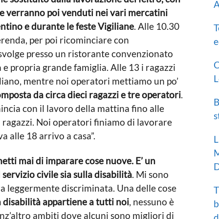
A
che verranno poi venduti nei vari mercatini
rentino e durante le feste Vigiliane
. Alle 10.30
T
renda, per poi ricominciare con
e
si svolge presso un ristorante convenzionato
C
 e propria grande famiglia. Alle 13 i ragazzi
L
diano, mentre noi operatori mettiamo un po’
mposta da circa dieci ragazzi e tre operatori
.
B
mincia con il lavoro della mattina fino alle
s
i ragazzi. Noi operatori finiamo di lavorare
 alle 18 arrivo a casa”.
L
M
tti mai di imparare cose nuove. E’ un
D
rvizio civile sia sulla disabilità
. Mi sono
ora leggermente discriminata. Una delle cose
T
a disabilità appartiene a tutti noi
, nessuno è
b
enz’altro ambiti dove alcuni sono migliori di
d