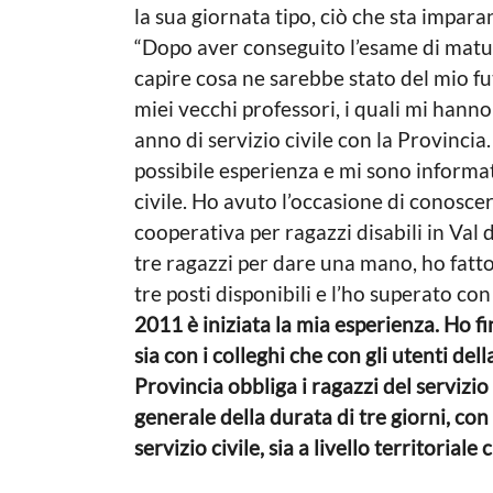
n
L
la sua giornata tipo, ciò che sta impara
i
o
“Dopo aver conseguito l’esame di matur
c
a
a
capire cosa ne sarebbe stato del mio fut
g
l
miei vecchi professori, i quali mi hanno 
e
o
anno di servizio civile con la Provincia
possibile esperienza e mi sono informato
civile. Ho avuto l’occasione di conoscer
cooperativa per ragazzi disabili in Val 
tre ragazzi per dare una mano, ho fatto
tre posti disponibili e l’ho superato co
2011 è iniziata la mia esperienza. Ho f
sia con i colleghi che con gli utenti de
Provincia obbliga i ragazzi del servizi
generale della durata di tre giorni, con
servizio civile, sia a livello territoriale