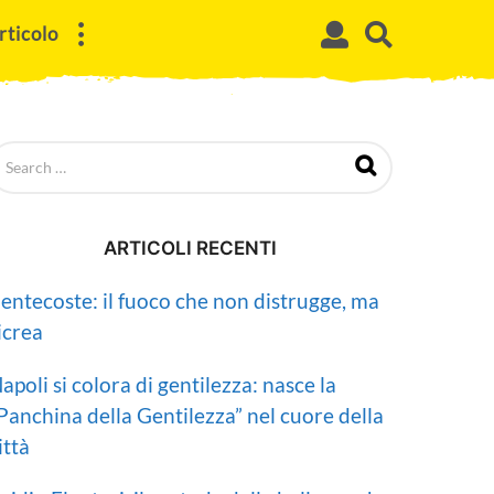
rticolo
ARTICOLI RECENTI
entecoste: il fuoco che non distrugge, ma
icrea
apoli si colora di gentilezza: nasce la
Panchina della Gentilezza” nel cuore della
ittà