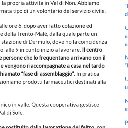
 la propria attività in Val di Non. Abbiamo
“
nata tipo di un volontario del servizio civile.
d
alle ore 6, dopo aver fatto colazione ed
C
e della Trento-Malè, dalla quale parte un
a
lla stazione di Dermulo, dove ho la coincidenza
a
 alle 9 in punto inizio a lavorare.
Il centro
N
e persone che lo frequentano arrivano con il
“
a e vengono riaccompagnate a casa nel tardo
chiamato “fase di assemblaggio”
. In pratica
U
ezioniamo prodotti farmaceutici destinati alla
u
M
unico in valle. Questa cooperativa gestisce
e
Val di Sole.
P
ne sostituito dalla lavorazione del feltro, con