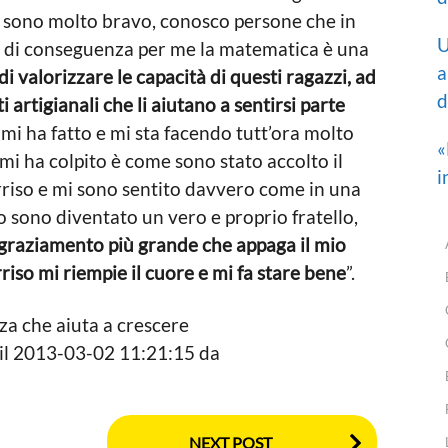
n sono molto bravo, conosco persone che in
U
i, di conseguenza per me la matematica è una
a
di valorizzare le capacità di questi ragazzi, ad
d
 artigianali che li aiutano a sentirsi parte
 mi ha fatto e mi sta facendo tutt’ora molto
«
mi ha colpito è come sono stato accolto il
i
rriso e mi sono sentito davvero come in una
o sono diventato un vero e proprio fratello,
ingraziamento più grande che appaga il mio
rriso mi riempie il cuore e mi fa stare bene
”.
nza che aiuta a crescere
 il 2013-03-02 11:21:15 da
NEXT POST