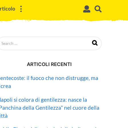
rticolo
ARTICOLI RECENTI
entecoste: il fuoco che non distrugge, ma
icrea
apoli si colora di gentilezza: nasce la
Panchina della Gentilezza” nel cuore della
ittà