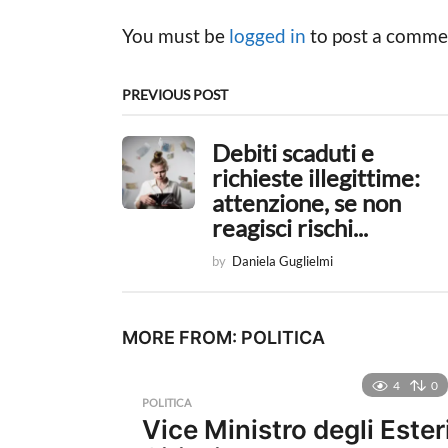
P
You must be
logged in
to post a comme
a
g
PREVIOUS POST
i
Debiti scaduti e
n
richieste illegittime:
a
attenzione, se non
reagisci rischi...
t
by
Daniela Guglielmi
i
o
MORE FROM:
POLITICA
n
4
0
POLITICA
Vice Ministro degli Ester