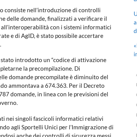
o consiste nell’introduzione di controlli
U
ne delle domande, finalizzati a verificare il
a
all’interoperabilità con i sistemi informatici
d
ate e di AgID, è stato possibile accertare
.
«
i
è stato introdotto un “codice di attivazione
pletarne la precompilazione. Di
elle domande precompilate è diminuito del
ndo ammontava a 674.363. Per il Decreto
787 domande, in linea con le previsioni del
overno.
ti nei singoli fascicoli informatici relativi
ndo agli Sportelli Unici per l’Immigrazione di
endosi anche dei controlli di sicurezza messi