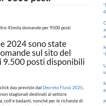
“
d
C
a
a
re 2024 sono state
N
omande sul sito del
“
i 9.500 posti disponibili
U
u
M
 click day previsto dal
Decreto Flussi 2025
,
e
 non stagionali destinati al settore
a, colf e badanti, nonché per le richieste di
P