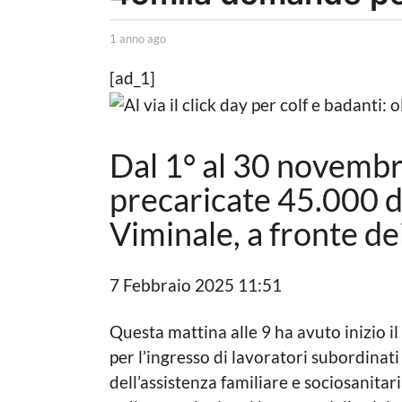
n
o
b
1 anno ago
1
a
y
a
L
n
[ad_1]
g
a
n
o
P
o
o
a
1
l
g
a
Dal 1° al 30 novemb
i
o
t
n
precaricate 45.000 d
i
n
c
Viminale, a fronte de
a
o
L
a
o
g
c
7 Febbraio 2025 11:51
a
o
l
Questa mattina alle 9 ha avuto inizio il
e
per l’ingresso di lavoratori subordinati
dell’assistenza familiare e sociosanitari