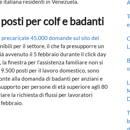
ne italiana residenti in Venezuela.
A
T
posti per colf e badanti
e
 precaricate 45.000 domande sul sito del
C
nibili per il settore, il che fa presupporre un
L
à avvenuto il 5 febbraio durante il click day
B
 la finestra per l’assistenza familiare non si
s
9.500 posti per il lavoro domestico, sono
fronte alla domanda di badanti per anziani e
L
 supporto per persone di età superiore agli 80
M
are la richiesta di flussi per lavoratori
D
 febbraio.
T
b
d