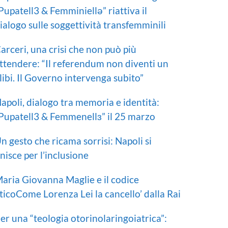
Pupatell3 & Femminiellə” riattiva il
ialogo sulle soggettività transfemminili
arceri, una crisi che non può più
ttendere: “Il referendum non diventi un
libi. Il Governo intervenga subito”
apoli, dialogo tra memoria e identità:
Pupatell3 & Femmenellɜ” il 25 marzo
n gesto che ricama sorrisi: Napoli si
nisce per l’inclusione
aria Giovanna Maglie e il codice
ticoCome Lorenza Lei la cancello’ dalla Rai
er una “teologia otorinolaringoiatrica”: