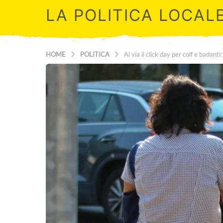
LA POLITICA LOCAL
HOME
POLITICA
Al via il click day per colf e badan