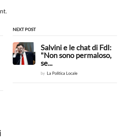
nt.
NEXT POST
Salvini e le chat di FdI:
"Non sono permaloso,
se...
by
La Politica Locale
i