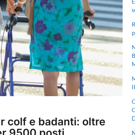
E
s
R
p
N
B
M
M
I
C
C
D
er colf e badanti: oltre
r 9500 posti
N