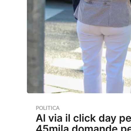
1
POLITICA
Al via il click day p
a
n
45mila domande pe