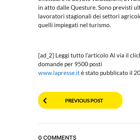
in atto dalle Questure. Sono previsti ult
lavoratori stagionali dei settori agricol
quelli impiegati nel turismo.
[ad_2] Leggi tutto l’articolo Al via il cl
domande per 9500 posti
www.lapresse.it
è stato pubblicato il
P
PREVIOUS POST
o
s
t
0 COMMENTS