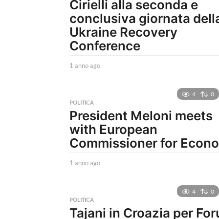
Cirielli alla seconda e
conclusiva giornata dell
Ukraine Recovery
Conference
1 anno ago
1
a
n
n
4
0
o
POLITICA
President Meloni meets
a
g
with European
o
Commissioner for Econ
1 anno ago
1
a
n
n
4
0
o
POLITICA
Tajani in Croazia per Fo
a
g