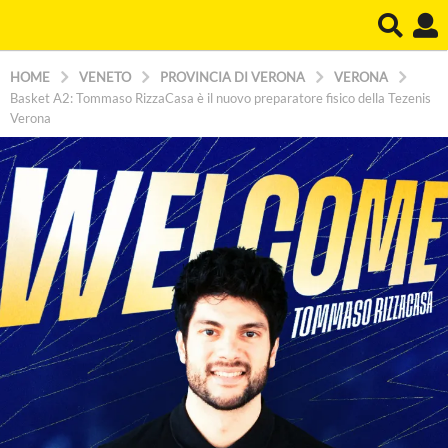
HOME
VENETO
PROVINCIA DI VERONA
VERONA
Basket A2: Tommaso RizzaCasa è il nuovo preparatore fisico della Tezenis
Verona