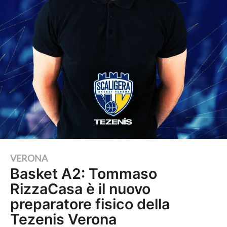
1
VERONA
Basket A2: Tommaso
a
RizzaCasa è il nuovo
n
n
preparatore fisico della
o
Tezenis Verona