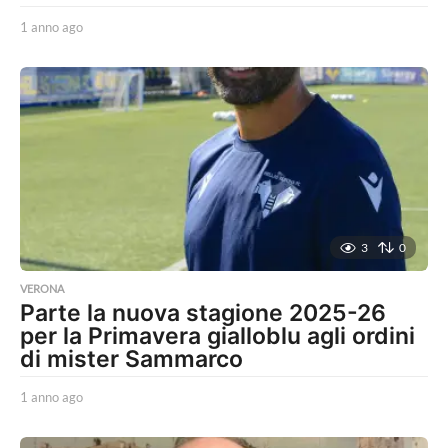
1 anno ago
1
a
n
n
o
a
g
o
3
0
VERONA
Parte la nuova stagione 2025-26
per la Primavera gialloblu agli ordini
di mister Sammarco
1 anno ago
1
a
n