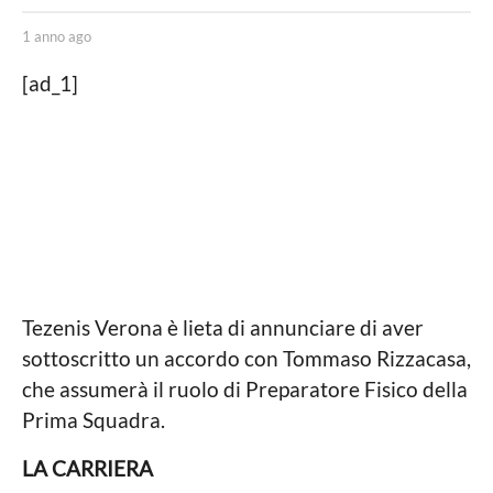
a
g
b
1 anno ago
1
y
a
o
R
n
[ad_1]
1
o
n
b
o
a
e
a
n
r
g
t
o
n
o
o
P
i
a
n
g
t
o
o
Tezenis Verona è lieta di annunciare di aver
r
e
sottoscritto un accordo con Tommaso Rizzacasa,
che assumerà il ruolo di Preparatore Fisico della
Prima Squadra.
LA CARRIERA