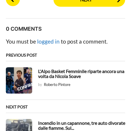
o
s
t
P
0 COMMENTS
a
g
You must be
logged in
to post a comment.
i
n
PREVIOUS POST
a
t
L'Alpo Basket Femminile riparte ancora una
volta da Nicola Soave
i
by
Roberto Pintore
o
n
NEXT POST
Incendio in un capannone, tre auto divorate
dalle fiamme. Sul...