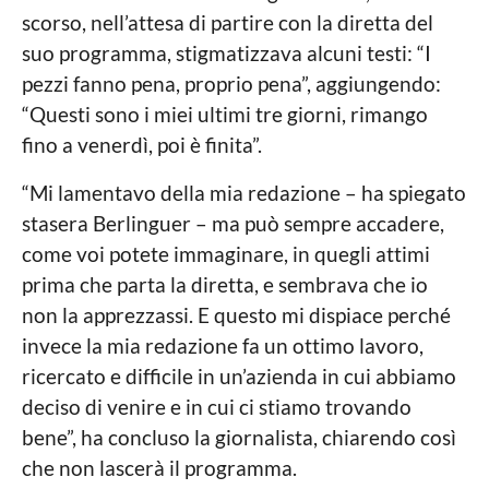
n
scorso, nell’attesa di partire con la diretta del
o
suo programma, stigmatizzava alcuni testi: “I
s
.
pezzi fanno pena, proprio pena”, aggiungendo:
c
“Questi sono i miei ultimi tre giorni, rimango
o
fino a venerdì, poi è finita”.
m
(
W
“Mi lamentavo della mia redazione – ha spiegato
e
stasera Berlinguer – ma può sempre accadere,
b
I
come voi potete immaginare, in quegli attimi
n
prima che parta la diretta, e sembrava che io
f
o
non la apprezzassi. E questo mi dispiace perché
)
invece la mia redazione fa un ottimo lavoro,
ricercato e difficile in un’azienda in cui abbiamo
deciso di venire e in cui ci stiamo trovando
bene”, ha concluso la giornalista, chiarendo così
che non lascerà il programma.