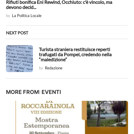
t
Rifiuti bonifica Eni Rewind, Occhiuto: c'è vincolo, ma
devono decid...
i
by
La Politica Locale
o
n
NEXT POST
Turista straniera restituisce reperti
trafugati da Pompei, credendo nella
“maledizione”
by
Redazione
MORE FROM:
EVENTI