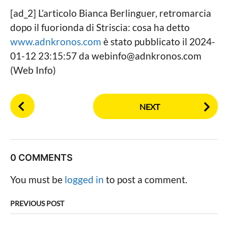
[ad_2] L’articolo Bianca Berlinguer, retromarcia
dopo il fuorionda di Striscia: cosa ha detto
www.adnkronos.com
è stato pubblicato il 2024-
01-12 23:15:57 da
webinfo@adnkronos.com
(Web Info)
P
NEXT
o
s
t
P
0 COMMENTS
a
g
You must be
logged in
to post a comment.
i
n
PREVIOUS POST
a