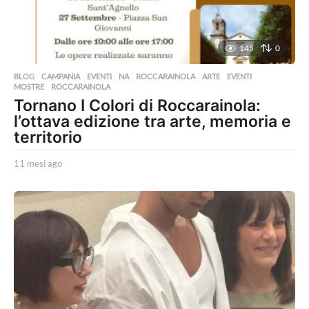
145
0
BLOG
,
CAMPANIA
,
EVENTI
,
NA
,
ROCCARAINOLA
ARTE
,
EVENTI
,
MOSTRE
,
ROCCARAINOLA
Tornano I Colori di Roccarainola:
l’ottava edizione tra arte, memoria e
territorio
11 mesi ago
1
1
m
e
s
i
a
g
o