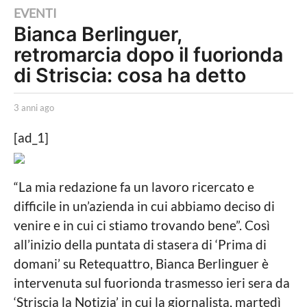
3
EVENTI
Bianca Berlinguer,
a
retromarcia dopo il fuorionda
n
n
di Striscia: cosa ha detto
i
a
b
3 anni ago
3
y
a
g
w
n
[ad_1]
o
e
n
b
i
3
i
a
a
“La mia redazione fa un lavoro ricercato e
n
g
f
o
n
difficile in un’azienda in cui abbiamo deciso di
o
n
venire e in cui ci stiamo trovando bene”. Così
@
a
i
all’inizio della puntata di stasera di ‘Prima di
d
a
domani’ su Retequattro, Bianca Berlinguer è
n
k
g
intervenuta sul fuorionda trasmesso ieri sera da
r
o
‘Striscia la Notizia’ in cui la giornalista, martedì
o