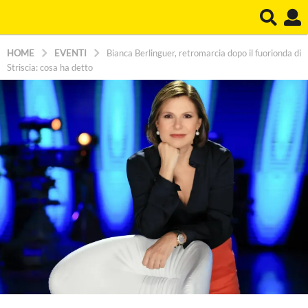
HOME
EVENTI
Bianca Berlinguer, retromarcia dopo il fuorionda di
Striscia: cosa ha detto