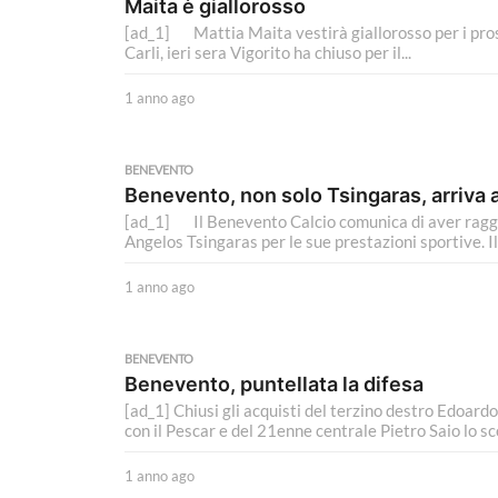
Maita è giallorosso
[ad_1] Mattia Maita vestirà giallorosso per i pross
Carli, ieri sera Vigorito ha chiuso per il...
1 anno ago
1
a
n
n
BENEVENTO
o
Benevento, non solo Tsingaras, arriva
a
[ad_1] Il Benevento Calcio comunica di aver raggi
g
Angelos Tsingaras per le sue prestazioni sportive. Il 
o
1 anno ago
1
a
n
n
BENEVENTO
o
Benevento, puntellata la difesa
a
[ad_1] Chiusi gli acquisti del terzino destro Edoard
g
con il Pescar e del 21enne centrale Pietro Saio lo sco
o
1 anno ago
1
a