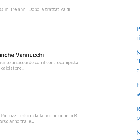
o
r
imi tre anni. Dopo la trattativa di
c
h
f
o
P
r
r
:
N
 anche Vannucchi
“
unto un accordo con il centrocampista
calciatore...
c
E
s
R
o Pierozzi reduce dalla promozione in B
p
rso anno tra le...
N