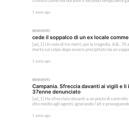
trovato conferma durante il secondo tempo della gara
o
1 anno ago
1
a
n
n
BENEVENTO
o
cede il soppalco di un ex locale comm
a
[ad_1] Un volo di tre metri, poi la tragedia. A.B., 70
g
morto sul colpo dopo essere precipitato da un soppal
o
1 anno ago
1
a
n
n
BENEVENTO
o
Campania. Sfreccia davanti ai vigili e li 
a
37enne denunciato
g
[ad_1] Ha sfrecciato davanti a un posto di controllo
o
dito medio agli agenti, ignorando l’alt e proseguendo
1 anno ago
1
a
n