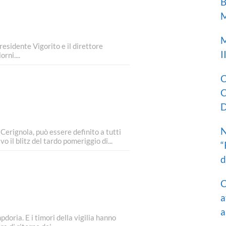
B
M
M
residente Vigorito e il direttore
I
rni....
C
C
D
N
Cerignola, può essere definito a tutti
o il blitz del tardo pomeriggio di...
“
d
C
a
a
ria. E i timori della vigilia hanno