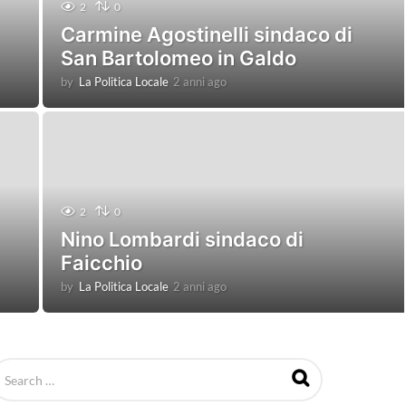
2
0
Carmine Agostinelli sindaco di
San Bartolomeo in Galdo
by
La Politica Locale
2 anni ago
2
a
n
n
i
a
g
o
2
0
Nino Lombardi sindaco di
Faicchio
by
La Politica Locale
2 anni ago
2
a
n
n
i
a
g