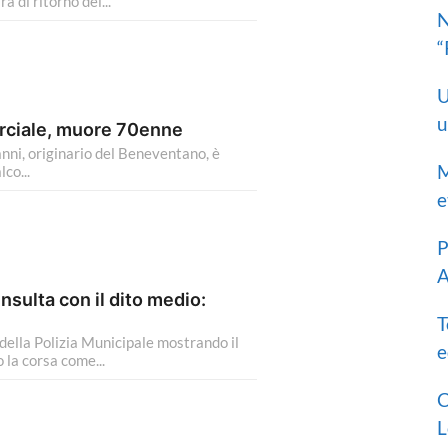
 di ritorno dei...
N
“
U
u
erciale, muore 70enne
 anni, originario del Beneventano, è
M
co...
e
P
A
insulta con il dito medio:
T
 della Polizia Municipale mostrando il
e
 la corsa come...
C
L