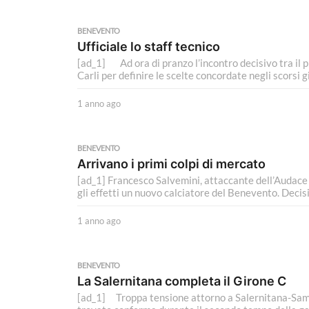
n
n
BENEVENTO
o
Ufficiale lo staff tecnico
a
[ad_1] Ad ora di pranzo l’incontro decisivo tra il p
g
Carli per definire le scelte concordate negli scorsi gio
o
1 anno ago
1
a
n
n
BENEVENTO
o
Arrivano i primi colpi di mercato
a
[ad_1] Francesco Salvemini, attaccante dell’Audace 
g
gli effetti un nuovo calciatore del Benevento. Decisiv
o
1 anno ago
1
a
n
n
BENEVENTO
o
La Salernitana completa il Girone C
a
[ad_1] Troppa tensione attorno a Salernitana-Sampdo
g