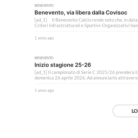
n
BENEVENTO
o
Benevento, via libera dalla Covisoc
a
[ad_1] Il Benevento Calcio rende noto che, in data 
g
Criteri Infrastrutturali e Sportivi-Organizzativi ha
o
1 anno ago
1
a
n
n
BENEVENTO
o
Inizio stagione 25-26
a
[ad_1] Il campionato di Serie C 2025/26 prenderà i
g
domenica 26 aprile 2026. Ad annunciarlo attraverso
o
1 anno ago
1
a
n
n
LO
o
a
g
o