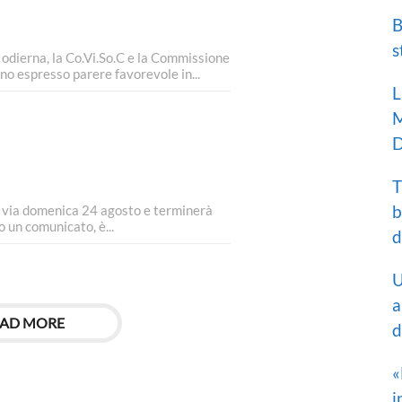
B
s
odierna, la Co.Vi.So.C e la Commissione
nno espresso parere favorevole in...
L
M
D
T
b
l via domenica 24 agosto e terminerà
 un comunicato, è...
d
U
a
AD MORE
d
«
i