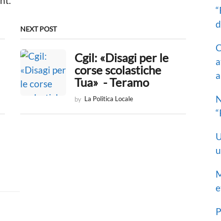
nt.
“
d
NEXT POST
C
Cgil: «Disagi per le
a
corse scolastiche
a
Tua» - Teramo
N
by
La Politica Locale
“
U
u
M
e
P