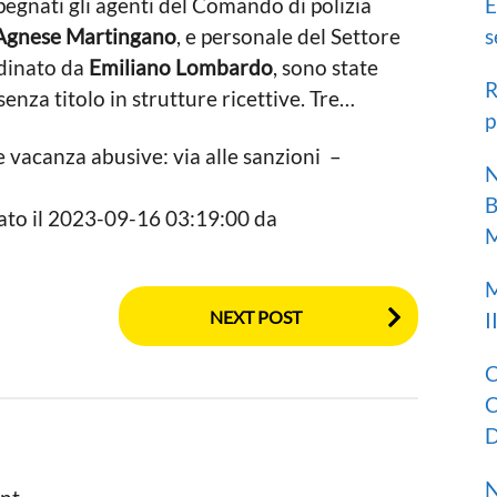
E
egnati gli agenti del Comando di polizia
s
Agnese Martingano
, e personale del Settore
dinato da
Emiliano Lombardo
, sono state
R
enza titolo in strutture ricettive. Tre…
p
e vacanza abusive: via alle sanzioni –
N
B
cato il 2023-09-16 03:19:00 da
M
M
NEXT POST
I
C
C
D
N