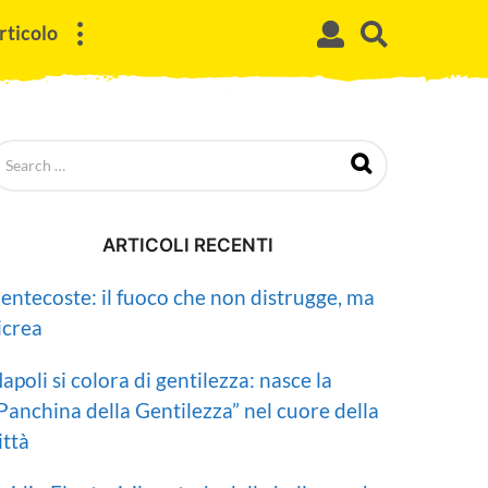
rticolo
ARTICOLI RECENTI
entecoste: il fuoco che non distrugge, ma
icrea
apoli si colora di gentilezza: nasce la
Panchina della Gentilezza” nel cuore della
ittà