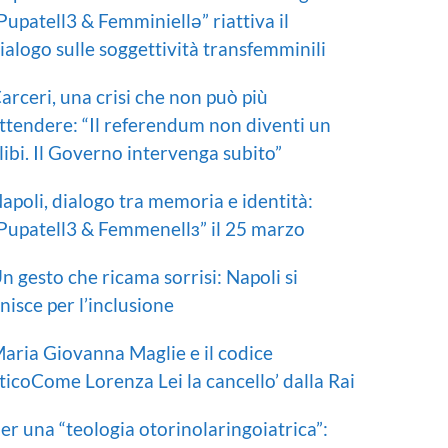
Pupatell3 & Femminiellə” riattiva il
ialogo sulle soggettività transfemminili
arceri, una crisi che non può più
ttendere: “Il referendum non diventi un
libi. Il Governo intervenga subito”
apoli, dialogo tra memoria e identità:
Pupatell3 & Femmenellɜ” il 25 marzo
n gesto che ricama sorrisi: Napoli si
nisce per l’inclusione
aria Giovanna Maglie e il codice
ticoCome Lorenza Lei la cancello’ dalla Rai
er una “teologia otorinolaringoiatrica”: