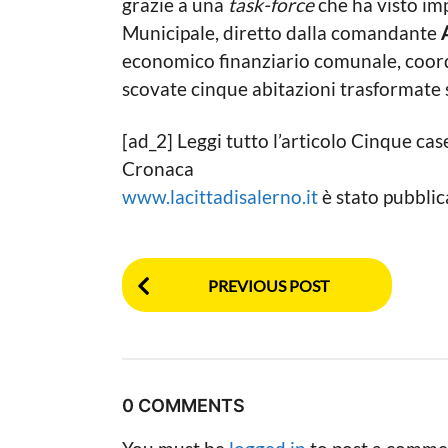
grazie a una
task-force
che ha visto imp
a
i
o
Municipale, diretto dalla comandante
t
n
i
economico finanziario comunale, coor
n
c
scovate cinque abitazioni trasformate s
a
i
L
a
o
[ad_2] Leggi tutto l’articolo Cinque cas
g
c
Cronaca
a
o
l
www.lacittadisalerno.it
è stato pubbli
e
P
PREVIOUS POST
o
s
t
0 COMMENTS
P