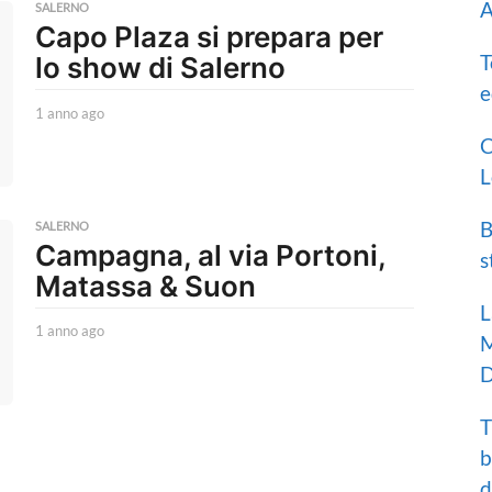
A
SALERNO
Capo Plaza si prepara per
T
lo show di Salerno
e
1 anno ago
1
a
C
n
L
n
o
a
B
SALERNO
g
Campagna, al via Portoni,
s
o
Matassa & Suon
L
1 anno ago
1
M
a
D
n
n
o
T
a
b
g
o
d