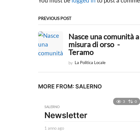
You must be
logged in
to post a comme
a
g
PREVIOUS POST
i
Nasce una comunità a
n
misura di orso -
a
Teramo
t
by
La Politica Locale
i
o
MORE FROM:
SALERNO
n
3
0
SALERNO
Newsletter
1 anno ago
1
a
n