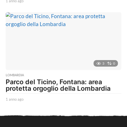
1 anno ago
1
a
n
n
o
a
g
o
3
0
LOMBARDIA
Parco del Ticino, Fontana: area
protetta orgoglio della Lombardia
1 anno ago
1
a
n
n
o
a