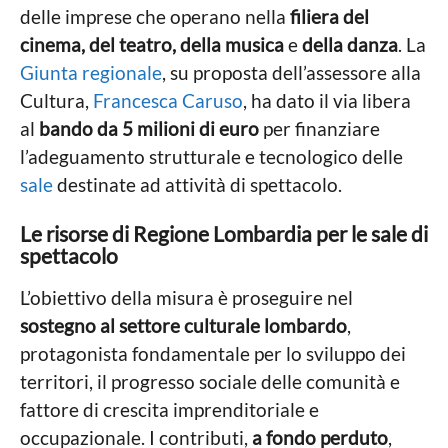
a
delle imprese che operano nella
filiera del
z
g
i
o
n
cinema, del teatro, della musica
e
della danza
. La
o
n
Giunta regionale
, su proposta dell’assessore alla
n
e
o
Cultura,
Francesca Caruso
, ha dato il via libera
L
a
al
bando da 5 milioni di euro
per finanziare
n
e
g
l’adeguamento strutturale e tecnologico delle
w
o
sale
destinate ad attività di spettacolo.
s
Le risorse di Regione Lombardia per le sale di
spettacolo
L’obiettivo della misura è proseguire nel
sostegno al settore culturale lombardo
,
protagonista fondamentale per lo sviluppo dei
territori, il progresso sociale delle comunità e
fattore di crescita imprenditoriale e
occupazionale. I contributi,
a fondo perduto
,