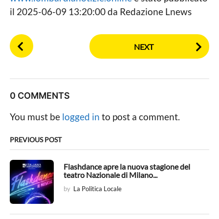
il 2025-06-09 13:20:00 da Redazione Lnews
P
NEXT
o
s
t
P
0 COMMENTS
a
g
You must be
logged in
to post a comment.
i
n
PREVIOUS POST
a
t
Flashdance apre la nuova stagione del
teatro Nazionale di Milano...
i
by
La Politica Locale
o
n