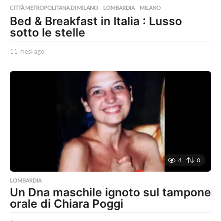
CITTÀ METROPOLITANA DI MILANO
,
LOMBARDIA
,
MILANO
Bed & Breakfast in Italia : Lusso
sotto le stelle
11 mesi ago
1
1
m
e
s
i
a
g
o
4
0
LOMBARDIA
Un Dna maschile ignoto sul tampone
orale di Chiara Poggi