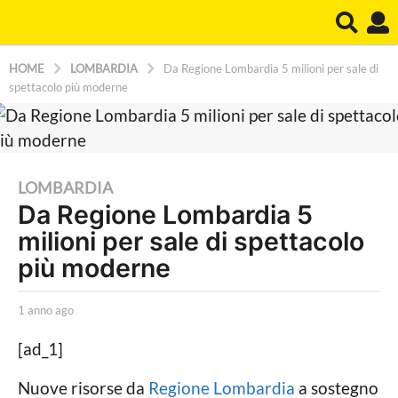
HOME
LOMBARDIA
Da Regione Lombardia 5 milioni per sale di
spettacolo più moderne
1
LOMBARDIA
Da Regione Lombardia 5
a
milioni per sale di spettacolo
n
n
più moderne
o
a
b
1 anno ago
1
y
a
g
R
n
[ad_1]
o
e
n
d
o
1
Nuove risorse da
Regione Lombardia
a sostegno
a
a