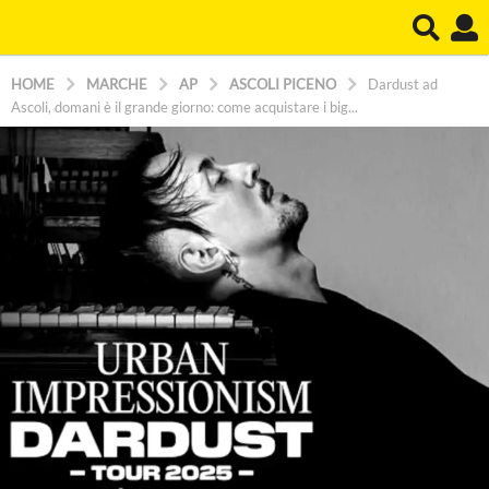
HOME
MARCHE
AP
ASCOLI PICENO
Dardust ad
Ascoli, domani è il grande giorno: come acquistare i big...