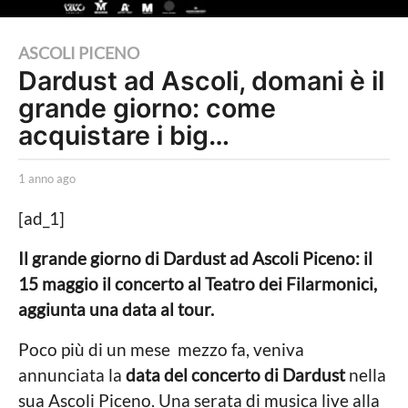
1
ASCOLI PICENO
Dardust ad Ascoli, domani è il
a
grande giorno: come
n
n
acquistare i big…
o
a
b
1 anno ago
1
y
a
g
L
n
[ad_1]
o
a
n
P
o
1
Il grande giorno di Dardust ad Ascoli Piceno: il
o
a
a
15 maggio il concerto al Teatro dei Filarmonici,
l
g
i
o
n
aggiunta una data al tour.
t
n
i
Poco più di un mese mezzo fa, veniva
c
o
a
annunciata la
data del concerto di Dardust
nella
a
L
sua Ascoli Piceno. Una serata di musica live alla
o