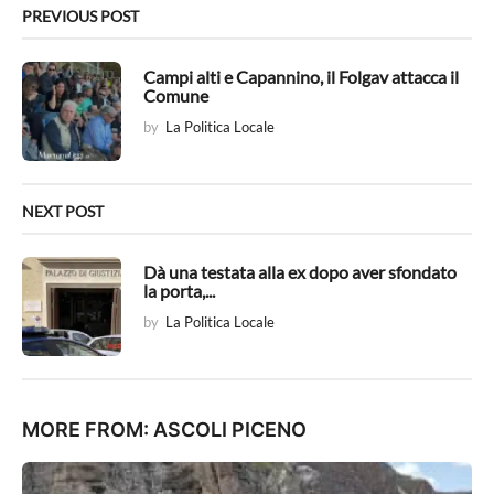
n
PREVIOUS POST
a
t
Campi alti e Capannino, il Folgav attacca il
Comune
i
by
La Politica Locale
o
n
NEXT POST
Dà una testata alla ex dopo aver sfondato
la porta,...
by
La Politica Locale
MORE FROM:
ASCOLI PICENO