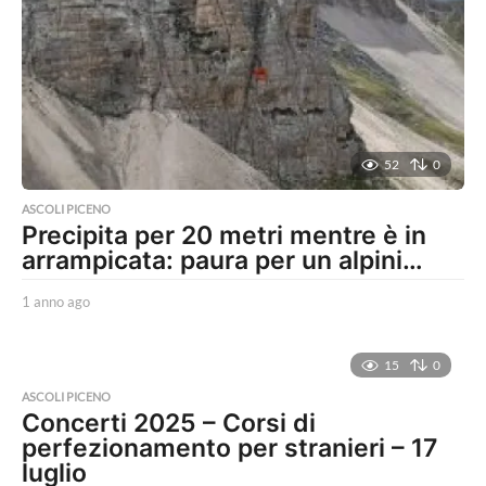
52
0
ASCOLI PICENO
Precipita per 20 metri mentre è in
arrampicata: paura per un alpini…
1 anno ago
1
a
n
n
15
0
o
ASCOLI PICENO
a
Concerti 2025 – Corsi di
g
perfezionamento per stranieri – 17
o
luglio