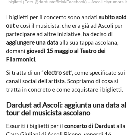
biglietti (Foto @dardustofficial/Facebook) – Ascoli.cityrumors.it
I biglietti per il concerto sono andati
subito sold
out
e così il musicista, che era già ad Ascoli per
partecipare ad altre iniziative, ha deciso di
aggiungere una data
alla sua tappa ascolana,
domani
giovedì 15 maggio al Teatro dei
Filarmonici
.
Si tratta di un “
electro set
“, come specificato sui
canali social dell’artista. Scopriamo di cosa si
tratta in concreto e come acquistare i biglietti.
Dardust ad Ascoli: aggiunta una data al
tour del musicista ascolano
Esauriti i biglietti per il
concerto di Dardust
alla
Cava Giuliani di Ascoli Piceno, venerdì 16