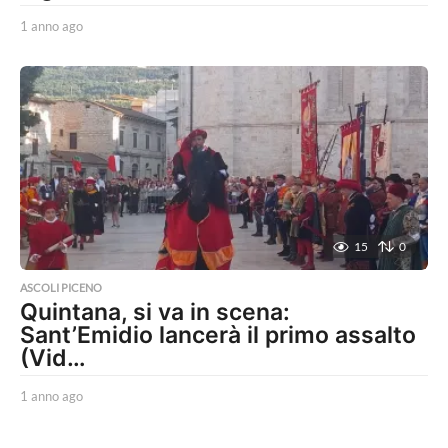
1 anno ago
1
a
n
n
o
a
g
o
15
0
ASCOLI PICENO
Quintana, si va in scena:
Sant’Emidio lancerà il primo assalto
(Vid…
1 anno ago
1
a
n