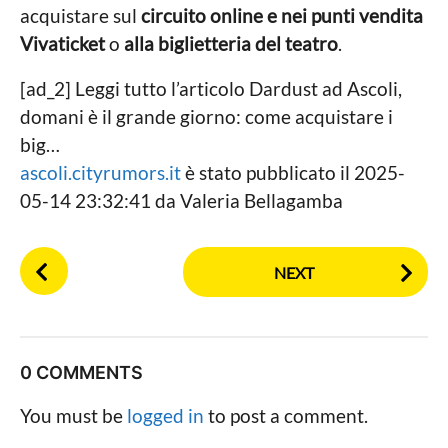
acquistare sul
circuito online e nei punti vendita
Vivaticket
o
alla biglietteria del teatro
.
[ad_2] Leggi tutto l’articolo Dardust ad Ascoli,
domani è il grande giorno: come acquistare i
big…
ascoli.cityrumors.it
è stato pubblicato il 2025-
05-14 23:32:41 da Valeria Bellagamba
P
NEXT
o
s
t
P
0 COMMENTS
a
g
You must be
logged in
to post a comment.
i