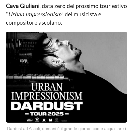
g
c
Cava Giuliani
, data zero del prossimo tour estivo
o
a
“
Urban Impressionism
” del musicista e
l
e
compositore ascolano.
Dardust ad Ascoli, domani è il grande giorno: come acquistare i