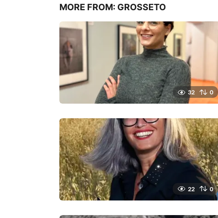
MORE FROM:
GROSSETO
n
32
0
22
0