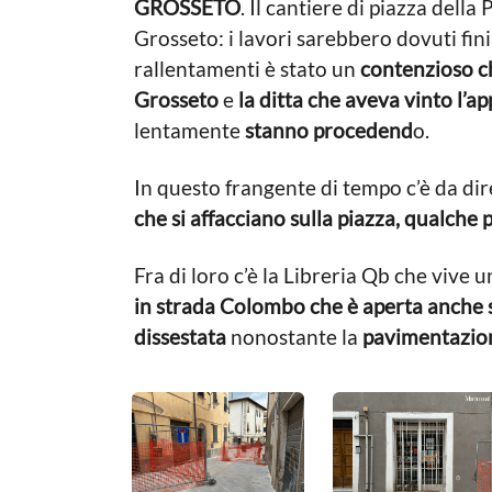
GROSSETO
. Il cantiere di piazza dell
o
a
1
l
g
Grosseto: i lavori sarebbero dovuti fin
a
i
o
rallentamenti è stato un
contenzioso ch
t
n
i
Grosseto
e
la ditta che aveva vinto l’ap
n
c
lentamente
stanno procedend
o.
a
o
L
a
o
In questo frangente di tempo c’è da dire
g
c
che si affacciano sulla piazza, qualch
a
o
l
e
Fra di loro c’è la Libreria Qb che vive 
in strada Colombo che è aperta anche 
dissestata
nonostante la
pavimentazione