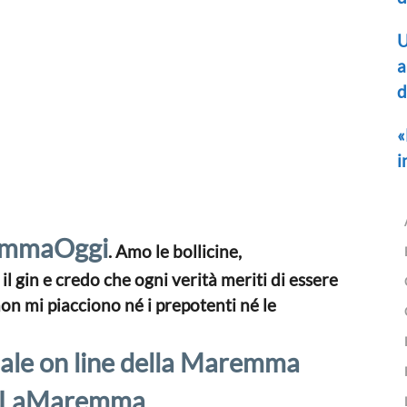
U
a
d
«
i
remmaOggi
. Amo le bollicine,
l gin e credo che ogni verità meriti di essere
n mi piacciono né i prepotenti né le
ale on line della Maremma
meLaMaremma