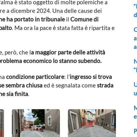
a Palma è stato oggetto di molte polemiche a
“
ire a dicembre 2024. Una delle cause dei
d
e ha portato in tribunale
il
Comune di
palto
. Ma ora la pace è stata fatta è ripartita e
C
a
a
, però, che l
a maggior parte delle attività
e problema economico lo stanno subendo.
N
“
una
condizione particolare
: l’
ingresso si trova
U
se sembra chiusa
ed è segnalata come
strada
u
 sia finita
.
M
e
P