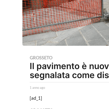
1
GROSSETO
Il pavimento è nuov
a
n
segnalata come dis
n
o
b
1 anno ago
1
a
y
a
L
n
[ad_1]
g
a
n
o
P
o