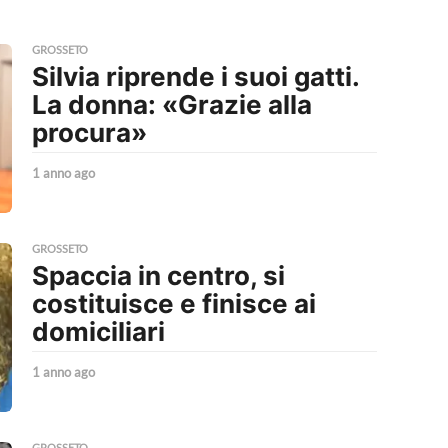
GROSSETO
Silvia riprende i suoi gatti.
La donna: «Grazie alla
procura»
1 anno ago
1
a
n
n
o
GROSSETO
Spaccia in centro, si
a
g
costituisce e finisce ai
o
domiciliari
1 anno ago
1
a
n
n
o
GROSSETO