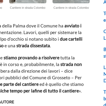
A
bo
Cantiere in strada Colombo
Cantiere in strada Colombo
T
e
za della Palma dove il Comune ha
avviato i
C
entazione. Lavori, quelli per sistemare la
L
olpo d’occhio si notano subito i
due cartelli
so
e una
strada dissestata
.
B
s
 e
stiamo provando a risolvere
tutta la
è in corso e, probabilmente, la
strada non
L
ibera dalla direzione dei lavori
– dice
M
vori pubblici del Comune di Grosseto – Per
D
e parte del cantiere
ed è quello che stiamo
che tempo per lafine di tutto il cantiere
».
T
b
AUTORE
d