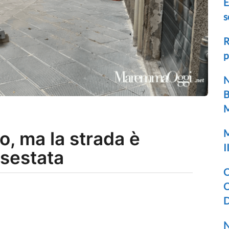
E
s
R
p
N
B
M
M
o, ma la strada è
I
sestata
C
C
D
N