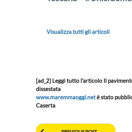
Visualizza tutti gli articoli
[ad_2] Leggi tutto l’articolo Il pavime
dissestata
www.maremmaoggi.net
è stato pubbl
Caserta
P
PREVIOUS POST