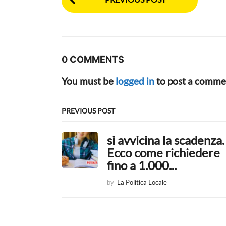
o
s
t
0 COMMENTS
P
You must be
logged in
to post a comme
a
g
PREVIOUS POST
i
si avvicina la scadenza.
n
Ecco come richiedere
a
fino a 1.000...
t
by
La Politica Locale
i
o