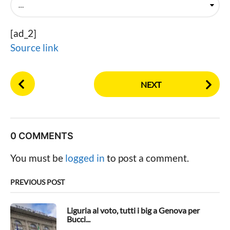
[ad_2]
Source link
P
NEXT
o
s
t
P
0 COMMENTS
a
g
You must be
logged in
to post a comment.
i
n
PREVIOUS POST
a
t
Liguria al voto, tutti i big a Genova per
Bucci...
i