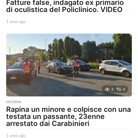
Fatture false, indagato ex primario
di oculistica del Policlinico. VIDEO
1 anno ago
1
a
n
n
o
a
g
o
3
0
MODENA
Rapina un minore e colpisce con una
testata un passante, 23enne
arrestato dai Carabinieri
1 anno ago
1