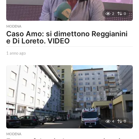
2
0
MODENA
Caso Amo: si dimettono Reggianini
e Di Loreto. VIDEO
1 anno ago
1
a
n
n
o
a
g
o
4
0
MODENA