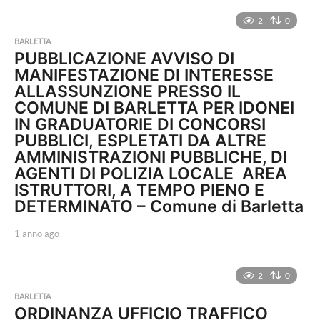
n
n
2
0
o
BARLETTA
a
PUBBLICAZIONE AVVISO DI
g
MANIFESTAZIONE DI INTERESSE
o
ALLASSUNZIONE PRESSO IL
COMUNE DI BARLETTA PER IDONEI
IN GRADUATORIE DI CONCORSI
PUBBLICI, ESPLETATI DA ALTRE
AMMINISTRAZIONI PUBBLICHE, DI
AGENTI DI POLIZIA LOCALE  AREA
ISTRUTTORI, A TEMPO PIENO E
DETERMINATO – Comune di Barletta
1 anno ago
1
a
n
n
2
0
o
BARLETTA
a
ORDINANZA UFFICIO TRAFFICO
g