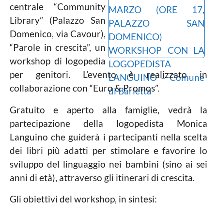
o
centrale “Community
c
Library” (Palazzo San
a
l
Domenico, via Cavour),
e
“Parole in crescita”, un
workshop di logopedia
per genitori. L’evento è realizzato in
collaborazione con “Euro & Promos”.
Gratuito e aperto alla famiglie, vedrà la
partecipazione della logopedista Monica
Languino che guiderà i partecipanti nella scelta
dei libri più adatti per stimolare e favorire lo
sviluppo del linguaggio nei bambini (sino ai sei
anni di età), attraverso gli itinerari di crescita.
Gli obiettivi del workshop, in sintesi: