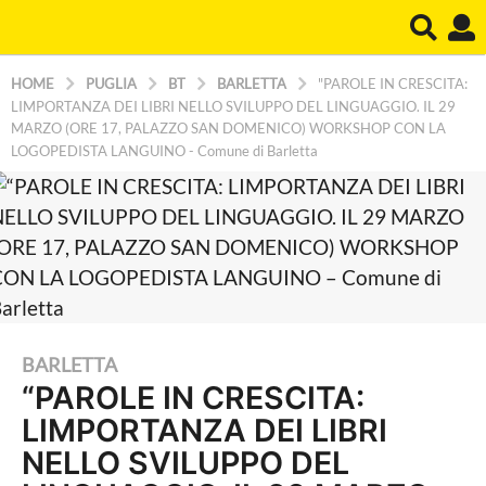
HOME
PUGLIA
BT
BARLETTA
"PAROLE IN CRESCITA:
LIMPORTANZA DEI LIBRI NELLO SVILUPPO DEL LINGUAGGIO. IL 29
MARZO (ORE 17, PALAZZO SAN DOMENICO) WORKSHOP CON LA
LOGOPEDISTA LANGUINO - Comune di Barletta
1
BARLETTA
“PAROLE IN CRESCITA:
a
LIMPORTANZA DEI LIBRI
n
n
NELLO SVILUPPO DEL
o