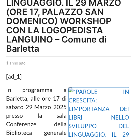
LINGUAGGIO. IL 29 MARZO
a
(ORE 17, PALAZZO SAN
g
DOMENICO) WORKSHOP
o
CON LA LOGOPEDISTA
1
LANGUINO – Comune di
a
Barletta
n
n
b
1 anno ago
1
o
y
a
L
n
[ad_1]
a
a
n
g
P
o
In programma a
o
a
o
Barletta, alle ore 17 di
l
g
i
o
sabato 29 Marzo 2025
t
presso la sala
i
c
Conferenze della
a
Biblioteca generale
L