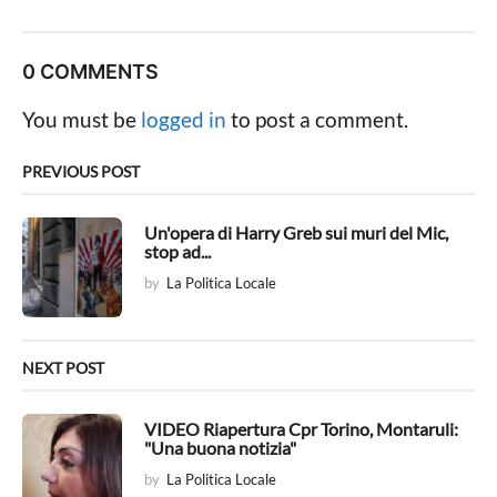
s
t
P
0 COMMENTS
a
g
You must be
logged in
to post a comment.
i
n
PREVIOUS POST
a
t
Un'opera di Harry Greb sui muri del Mic,
stop ad...
i
by
La Politica Locale
o
n
NEXT POST
VIDEO Riapertura Cpr Torino, Montaruli:
"Una buona notizia"
by
La Politica Locale