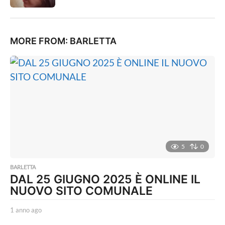
MORE FROM:
BARLETTA
5
0
BARLETTA
DAL 25 GIUGNO 2025 È ONLINE IL
NUOVO SITO COMUNALE
1 anno ago
1
a