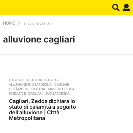
HOME
alluvione cagliari
alluvione cagliari
CAGLIARI
ALLUVIONE CAGLIARI
,
ALLUVIONE SUD SARDEGNA
,
CAGLIARI
,
CITTÀ METROPOLITANA
,
MASSIMO ZEDDA
,
SINDACO DI CAGLIARI
,
SUD SARDEGNA
Cagliari, Zedda dichiara lo
stato di calamità a seguito
dell’alluvione | Città
Metropolitana