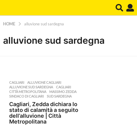
HOME
alluvione sud sardegna
alluvione sud sardegna
CAGLIARI
ALLUVIONE CAGLIARI
,
ALLUVIONE SUD SARDEGNA
,
CAGLIARI
,
CITTÀ METROPOLITANA
,
MASSIMO ZEDDA
,
SINDACO DI CAGLIARI
,
SUD SARDEGNA
Cagliari, Zedda dichiara lo
stato di calamità a seguito
dell’alluvione | Città
Metropolitana