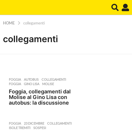
HOME
collegamenti
collegamenti
FOGGIA
AUTOBUS
,
COLLEGAMENTI
,
FOGGIA
,
GINO LISA
,
MOLISE
Foggia, collegamenti dal
Molise al Gino Lisa con
autobus: la discussione
FOGGIA
23 DICEMBRE
,
COLLEGAMENTI
,
ISOLE TREMITI
,
SOSPESI