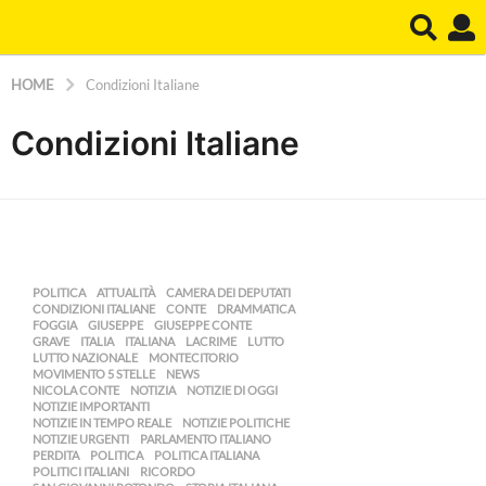
HOME
Condizioni Italiane
Condizioni Italiane
POLITICA
ATTUALITÀ
,
CAMERA DEI DEPUTATI
,
CONDIZIONI ITALIANE
,
CONTE
,
DRAMMATICA
,
FOGGIA
,
GIUSEPPE
,
GIUSEPPE CONTE
,
GRAVE
,
ITALIA
,
ITALIANA
,
LACRIME
,
LUTTO
,
LUTTO NAZIONALE
,
MONTECITORIO
,
MOVIMENTO 5 STELLE
,
NEWS
,
NICOLA CONTE
,
NOTIZIA
,
NOTIZIE DI OGGI
,
NOTIZIE IMPORTANTI
,
NOTIZIE IN TEMPO REALE
,
NOTIZIE POLITICHE
,
NOTIZIE URGENTI
,
PARLAMENTO ITALIANO
,
PERDITA
,
POLITICA
,
POLITICA ITALIANA
,
POLITICI ITALIANI
,
RICORDO
,