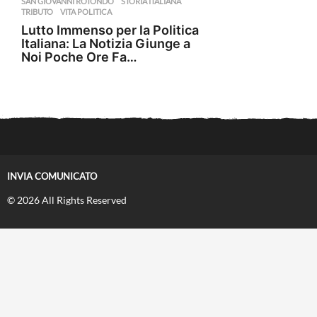
SAN GIOVANNI ROTONDO
,
STORIA ITALIANA
,
TRIBUTO
,
VITA POLITICA
Lutto Immenso per la Politica
Italiana: La Notizia Giunge a
Noi Poche Ore Fa…
INVIA COMUNICATO
© 2026 All Rights Reserved