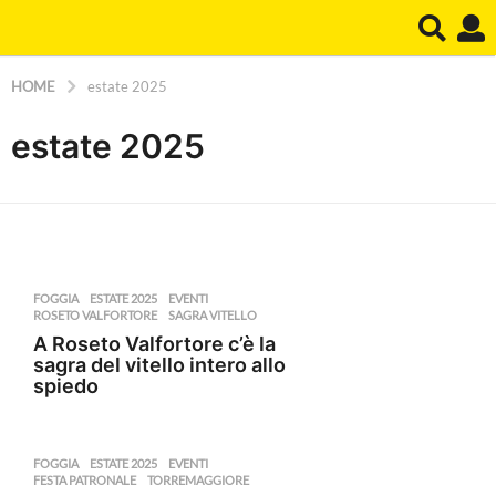
HOME
estate 2025
estate 2025
FOGGIA
ESTATE 2025
,
EVENTI
,
ROSETO VALFORTORE
,
SAGRA VITELLO
A Roseto Valfortore c’è la
sagra del vitello intero allo
spiedo
FOGGIA
ESTATE 2025
,
EVENTI
,
FESTA PATRONALE
,
TORREMAGGIORE