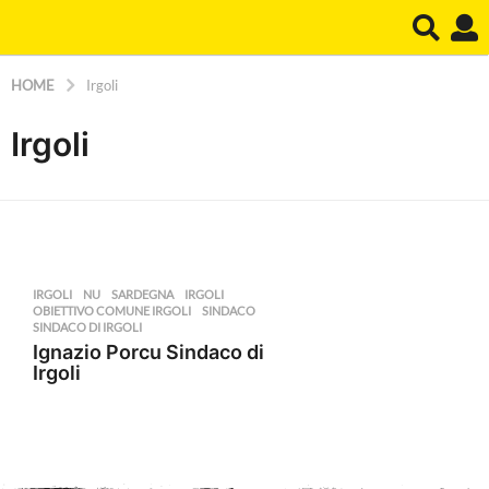
HOME
Irgoli
Irgoli
IRGOLI
,
NU
,
SARDEGNA
IRGOLI
,
OBIETTIVO COMUNE IRGOLI
,
SINDACO
,
SINDACO DI IRGOLI
Ignazio Porcu Sindaco di
Irgoli