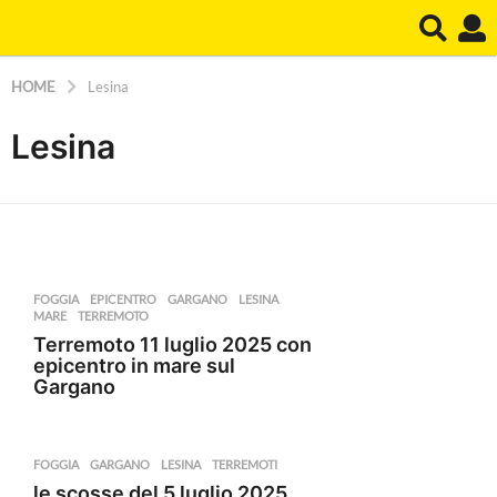
HOME
Lesina
Lesina
FOGGIA
EPICENTRO
,
GARGANO
,
LESINA
,
MARE
,
TERREMOTO
Terremoto 11 luglio 2025 con
epicentro in mare sul
Gargano
FOGGIA
GARGANO
,
LESINA
,
TERREMOTI
le scosse del 5 luglio 2025