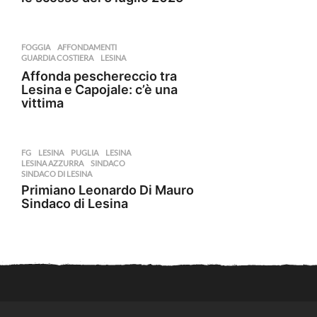
FOGGIA
AFFONDAMENTI
,
GUARDIA COSTIERA
,
LESINA
Affonda peschereccio tra
Lesina e Capojale: c’è una
vittima
FG
,
LESINA
,
PUGLIA
LESINA
,
LESINA AZZURRA
,
SINDACO
,
SINDACO DI LESINA
Primiano Leonardo Di Mauro
Sindaco di Lesina