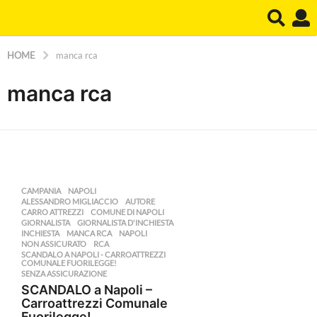
HOME
manca rca
manca rca
CAMPANIA
,
NAPOLI
ALESSANDRO MIGLIACCIO
,
AUTORE
,
CARRO ATTREZZI
,
COMUNE DI NAPOLI
,
GIORNALISTA
,
GIORNALISTA D'INCHIESTA
,
INCHIESTA
,
MANCA RCA
,
NAPOLI
,
NON ASSICURATO
,
RCA
,
SCANDALO A NAPOLI - CARROATTREZZI
,
COMUNALE FUORILEGGE!
SENZA ASSICURAZIONE
SCANDALO a Napoli –
Carroattrezzi Comunale
Fuorilegge!