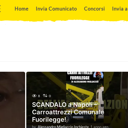
E
Home
Invia Comunicato
Concorsi
Invia a
8
0
SCANDALO a Napoli –
Carroattrezzi Comunale
Fuorilegge!
by
Alessandro Migliaccio Inchieste
1 anno ago
1