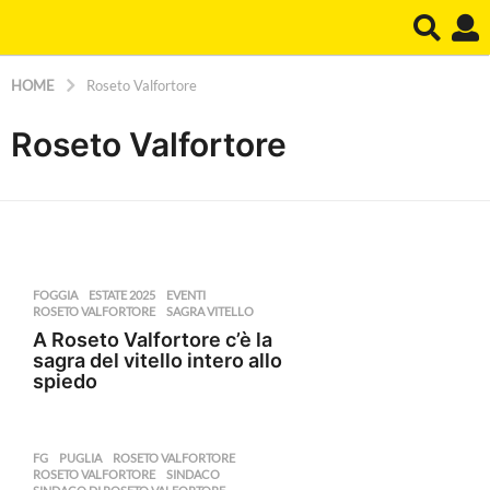
HOME
Roseto Valfortore
Roseto Valfortore
FOGGIA
ESTATE 2025
,
EVENTI
,
ROSETO VALFORTORE
,
SAGRA VITELLO
A Roseto Valfortore c’è la
sagra del vitello intero allo
spiedo
FG
,
PUGLIA
,
ROSETO VALFORTORE
ROSETO VALFORTORE
,
SINDACO
,