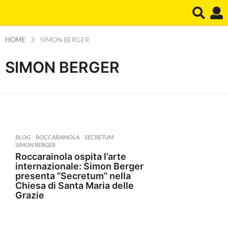
HOME
SIMON BERGER
SIMON BERGER
BLOG
ROCCARAINOLA
,
SECRETUM
,
SIMON BERGER
Roccarainola ospita l’arte
internazionale: Simon Berger
presenta “Secretum” nella
Chiesa di Santa Maria delle
Grazie