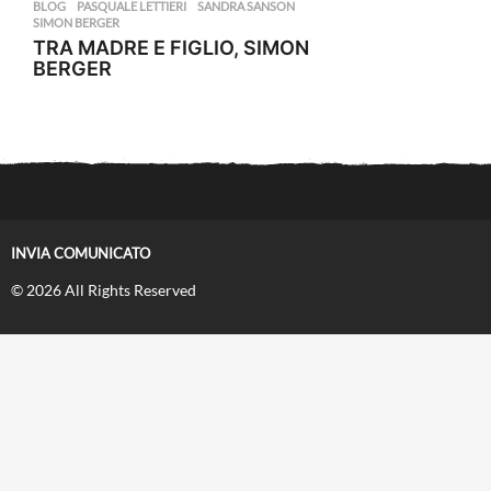
BLOG
PASQUALE LETTIERI
,
SANDRA SANSON
,
SIMON BERGER
TRA MADRE E FIGLIO, SIMON
BERGER
INVIA COMUNICATO
© 2026 All Rights Reserved