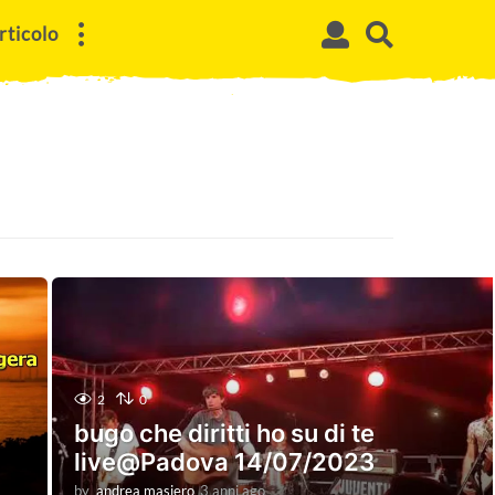
rticolo
2
0
bugo che diritti ho su di te
live@Padova 14/07/2023
by
andrea masiero
3 anni ago
3