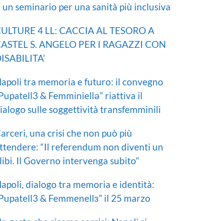
I un seminario per una sanità più inclusiva
ULTURE 4 LL: CACCIA AL TESORO A
ASTEL S. ANGELO PER I RAGAZZI CON
ISABILITA’
apoli tra memoria e futuro: il convegno
Pupatell3 & Femminiellə” riattiva il
ialogo sulle soggettività transfemminili
arceri, una crisi che non può più
ttendere: “Il referendum non diventi un
libi. Il Governo intervenga subito”
apoli, dialogo tra memoria e identità:
Pupatell3 & Femmenellɜ” il 25 marzo