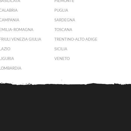
BASILICATA
PIEMONTE
CALABRIA
PUGLIA
CAMPANIA
SARDEGNA
EMILIA-ROMAGNA
TOSCANA
FRIULI VENEZIA GIULIA
TRENTINO-ALTO ADIGE
LAZIO
SICILIA
LIGURIA
VENETO
LOMBARDIA