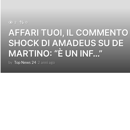
2
0
AFFARI TUOI, IL COMMENTO
SHOCK DI AMADEUS SU DE
MARTINO: “È UN INF…”
by
Top News 24
2 anni ago
2
a
n
n
i
a
g
o