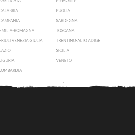
BASILICATA
PIEMONTE
CALABRIA
PUGLIA
CAMPANIA
SARDEGNA
EMILIA-ROMAGNA
TOSCANA
FRIULI VENEZIA GIULIA
TRENTINO-ALTO ADIGE
LAZIO
SICILIA
LIGURIA
VENETO
LOMBARDIA