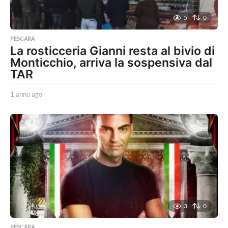
5
0
PESCARA
La rosticceria Gianni resta al bivio di
Monticchio, arriva la sospensiva dal
TAR
1 anno ago
1
a
n
n
o
a
g
o
3
0
PESCARA