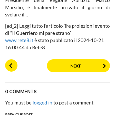
Presidente della Regione Abruzzo Marco
Marsilio, è finalmente arrivato il giorno di
svelare il…
[ad_2] Leggi tutto l’articolo Tre proiezioni evento
di “Il Guerriero mi pare strano”
www.rete8.it
è stato pubblicato il 2024-10-21
16:00:44 da Rete8
P
NEXT
o
s
t
P
0 COMMENTS
a
g
You must be
logged in
to post a comment.
i
PREVIOUS POST