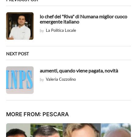
n
a
t
lo chef del "Riva" di Numana miglior cuoco
emergente italiano
i
by
La Politica Locale
o
n
NEXT POST
aumenti, quando viene pagata, novità
by
Valeria Cozzolino
MORE FROM:
PESCARA