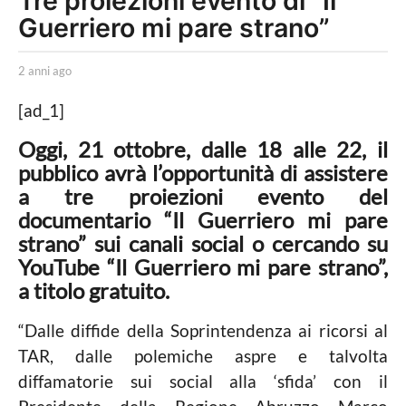
Tre proiezioni evento di “Il
Guerriero mi pare strano”
n
n
b
i
2 anni ago
2
y
a
a
R
n
[ad_1]
e
g
n
t
i
Oggi, 21 ottobre, dalle 18 alle 22, il
o
e
a
pubblico avrà l’opportunità di assistere
2
8
g
a tre proiezioni evento del
o
a
documentario “Il Guerriero mi pare
n
strano” sui canali social o cercando su
n
YouTube “Il Guerriero mi pare strano”,
i
a titolo gratuito.
a
g
“Dalle diffide della Soprintendenza ai ricorsi al
o
TAR, dalle polemiche aspre e talvolta
diffamatorie sui social alla ‘sfida’ con il