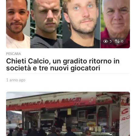
5
0
PESCARA
Chieti Calcio, un gradito ritorno in
società e tre nuovi giocatori
1 anno ago
1
a
n
n
o
a
g
o