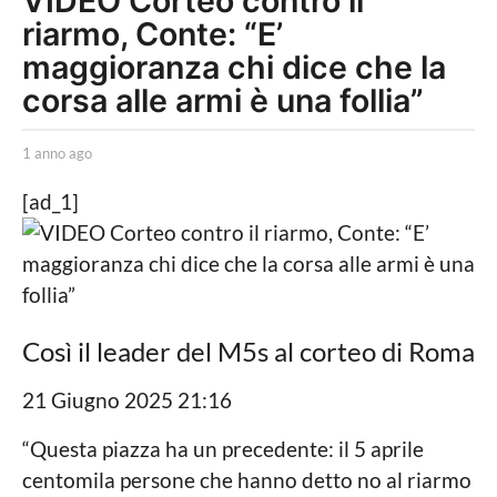
VIDEO Corteo contro il
riarmo, Conte: “E’
n
n
maggioranza chi dice che la
o
corsa alle armi è una follia”
a
g
b
1 anno ago
1
y
a
o
L
n
[ad_1]
1
a
n
P
o
a
o
a
n
l
g
i
o
n
t
o
i
Così il leader del M5s al corteo di Roma
c
a
a
21 Giugno 2025 21:16
g
L
o
o
“Questa piazza ha un precedente: il 5 aprile
c
a
centomila persone che hanno detto no al riarmo
l