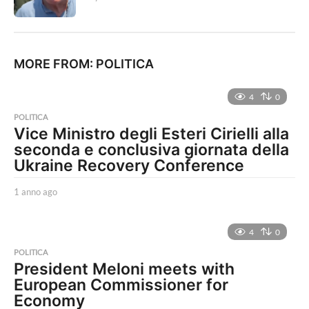
MORE FROM:
POLITICA
4
0
POLITICA
Vice Ministro degli Esteri Cirielli alla
seconda e conclusiva giornata della
Ukraine Recovery Conference
1 anno ago
1
a
n
n
4
0
o
POLITICA
a
President Meloni meets with
g
European Commissioner for
o
Economy