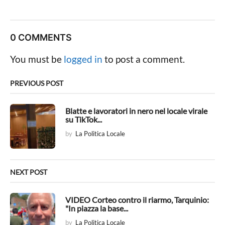
s
t
P
0 COMMENTS
a
g
You must be
logged in
to post a comment.
i
n
PREVIOUS POST
a
t
Blatte e lavoratori in nero nel locale virale
su TikTok...
i
by
La Politica Locale
o
n
NEXT POST
VIDEO Corteo contro il riarmo, Tarquinio:
"In piazza la base...
by
La Politica Locale