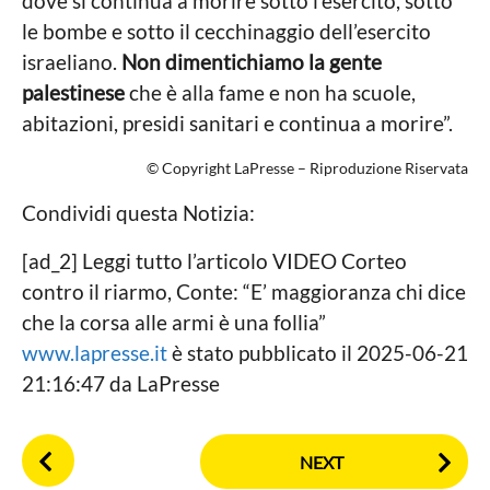
dove si continua a morire sotto l’esercito, sotto
le bombe e sotto il cecchinaggio dell’esercito
israeliano.
Non dimentichiamo la gente
palestinese
che è alla fame e non ha scuole,
abitazioni, presidi sanitari e continua a morire”.
© Copyright LaPresse – Riproduzione Riservata
Condividi questa Notizia:
[ad_2] Leggi tutto l’articolo VIDEO Corteo
contro il riarmo, Conte: “E’ maggioranza chi dice
che la corsa alle armi è una follia”
www.lapresse.it
è stato pubblicato il 2025-06-21
21:16:47 da LaPresse
P
NEXT
o