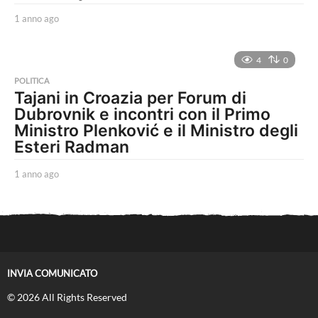
1 anno ago
1
a
n
n
4
0
o
POLITICA
a
Tajani in Croazia per Forum di
g
Dubrovnik e incontri con il Primo
o
Ministro Plenković e il Ministro degli
Esteri Radman
1 anno ago
1
a
n
n
o
a
g
o
INVIA COMUNICATO
© 2026 All Rights Reserved