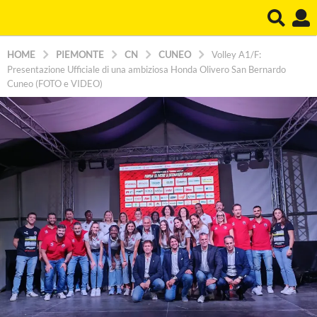
HOME
PIEMONTE
CN
CUNEO
Volley A1/F:
Presentazione Ufficiale di una ambiziosa Honda Olivero San Bernardo
Cuneo (FOTO e VIDEO)