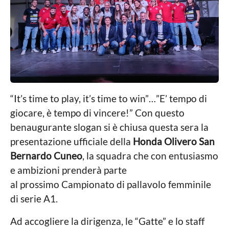
i
g
o
l
o
a
“It’s time to play, it’s time to win”…”E’ tempo di
giocare, è tempo di vincere!” Con questo
benaugurante slogan si è chiusa questa sera la
presentazione ufficiale della
Honda Olivero San
Bernardo Cuneo
, la squadra che con entusiasmo
e ambizioni prenderà parte
al prossimo Campionato di pallavolo femminile
di serie A1.
Ad accogliere la dirigenza, le “Gatte” e lo staff