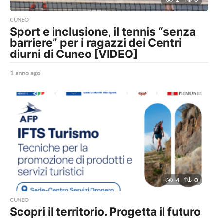
CUNEO
Sport e inclusione, il tennis “senza
barriere” per i ragazzi dei Centri
diurni di Cuneo [VIDEO]
1 anno ago
1
a
n
n
o
a
g
o
4
0
CUNEO
Scopri il territorio. Progetta il futuro