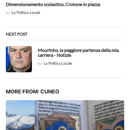
t
Dimensionamento scolastico, Crotone in piazza
i
by
La Politica Locale
o
n
NEXT POST
Mourinho, la peggiore partenza della mia
carriera - Notizie
by
La Politica Locale
MORE FROM:
CUNEO