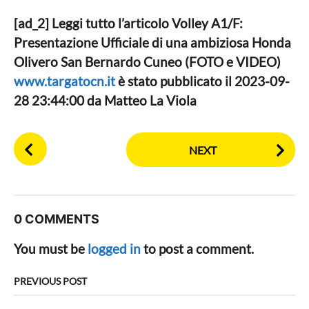
[ad_2] Leggi tutto l’articolo Volley A1/F:
Presentazione Ufficiale di una ambiziosa Honda
Olivero San Bernardo Cuneo (FOTO e VIDEO)
www.targatocn.it
è stato pubblicato il 2023-09-
28 23:44:00 da Matteo La Viola
P
NEXT
o
s
t
P
0 COMMENTS
a
g
You must be
logged in
to post a comment.
i
n
PREVIOUS POST
a