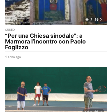
5
0
CUNEO
“Per una Chiesa sinodale”: a
Marmora l’incontro con Paolo
Foglizzo
1 anno ago
1
a
n
n
o
a
g
o
2
0