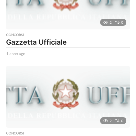
2
0
CONCORSI
Gazzetta Ufficiale
1 anno ago
1
a
n
n
o
a
g
o
2
0
CONCORSI