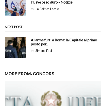
l'Usve osso duro - Notizie
i
by
La Politica Locale
o
n
NEXT POST
Allarme furti a Roma: la Capitale al primo
posto per...
by
Simone Fabi
MORE FROM:
CONCORSI