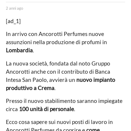
n
b
i
2 anni ago
2
y
a
a
C
n
[ad_1]
l
g
n
a
i
o
In arrivo con Ancorotti Perfumes nuove
r
a
2
assunzioni nella produzione di profumi in
a
g
R
o
a
Lombardia
.
o
n
m
La nuova società, fondata dal noto Gruppo
a
n
n
Ancorotti anche con il contributo di Banca
i
z
Intesa San Paolo, avvierà un
nuovo impianto
i
a
produttivo a Crema
.
g
o
Presso il nuovo stabilimento saranno impiegate
circa
100 unità di personale
.
Ecco cosa sapere sui nuovi posti di lavoro in
Ancorotti Perfumes da coprire e
come