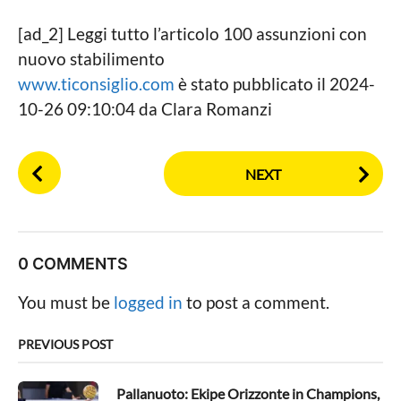
[ad_2] Leggi tutto l’articolo 100 assunzioni con
nuovo stabilimento
www.ticonsiglio.com
è stato pubblicato il 2024-
10-26 09:10:04 da Clara Romanzi
P
NEXT
o
s
t
P
0 COMMENTS
a
g
You must be
logged in
to post a comment.
i
n
PREVIOUS POST
a
t
Pallanuoto: Ekipe Orizzonte in Champions,