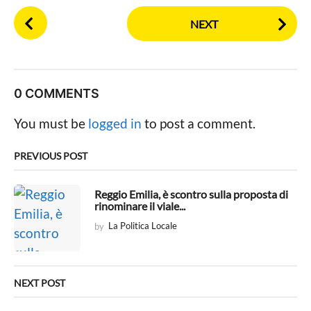
P
NEXT
o
s
t
P
0 COMMENTS
a
g
You must be
logged in
to post a comment.
i
n
PREVIOUS POST
a
t
Reggio Emilia, è scontro sulla proposta di
rinominare il viale...
i
by
La Politica Locale
o
n
NEXT POST