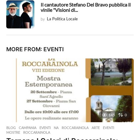
Il cantautore Stefano Del Bravo pubblica il
vinile "Visioni di...
by
La Politica Locale
MORE FROM:
EVENTI
145
0
BLOG
,
CAMPANIA
,
EVENTI
,
NA
,
ROCCARAINOLA
ARTE
,
EVENTI
,
MOSTRE
,
ROCCARAINOLA