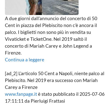
g
r
a
o
t
t
A due giorni dall’annuncio del concerto di 50
a
Cent in piazza del Plebiscito non c’è ancora il
s
i
palco. I biglietti non sono più in vendita su
Vivaticket e TicketOne. Nel 2019 saltò il
concerto di Mariah Carey e John Legend a
Firenze.
Continua a leggere
[ad_2] L’articolo 50 Cent a Napoli, niente palco al
Plebiscito. Nel 2019 era successo con Mariah
Carey a Firenze
www.fanpage.it
è stato pubblicato il 2025-07-06
17:11:11 da Pierluigi Frattasi