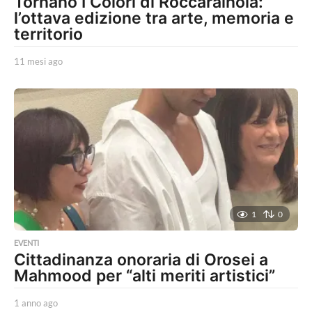
Tornano I Colori di Roccarainola:
l’ottava edizione tra arte, memoria e
territorio
11 mesi ago
1
1
m
e
s
i
a
g
o
1
0
EVENTI
Cittadinanza onoraria di Orosei a
Mahmood per “alti meriti artistici”
1 anno ago
1