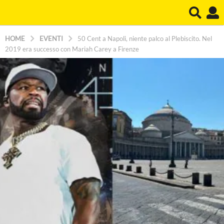
HOME
EVENTI
50 Cent a Napoli, niente palco al Plebiscito. Nel
2019 era successo con Mariah Carey a Firenze