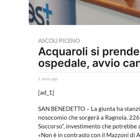
1
ASCOLI PICENO
Acquaroli si prend
a
n
ospedale, avvio ca
n
o
b
1 anno ago
1
a
y
a
L
n
[ad_1]
g
a
n
o
P
o
SAN BENEDETTO – La giunta ha stanziat
o
a
1
l
g
nosocomio che sorgerà a Ragnola. 226 i 
a
i
o
Soccorso”, investimento che potrebbe ar
t
n
i
«Non è in contrasto con il Mazzoni di A
n
c