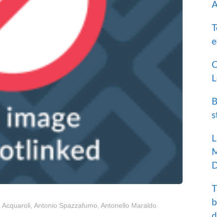
A
T
e
C
L
B
s
L
M
D
T
b
o Acquaroli, Antonio Spazzafumo, Antonello Maraldo
d