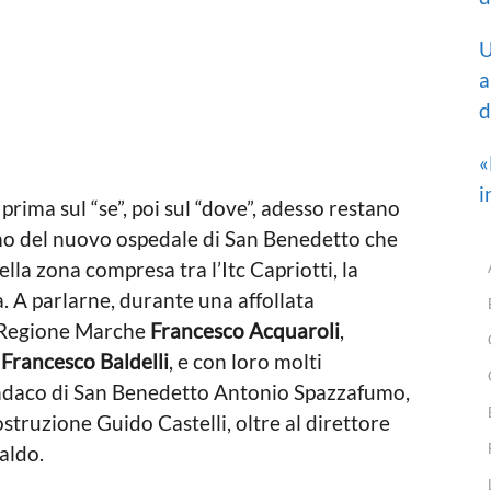
U
a
d
«
i
rima sul “se”, poi sul “dove”, adesso restano
mo del nuovo ospedale di San Benedetto che
lla zona compresa tra l’Itc Capriotti, la
a. A parlarne, durante una affollata
a Regione Marche
Francesco Acquaroli
,
i
Francesco Baldelli
, e con loro molti
 sindaco di San Benedetto Antonio Spazzafumo,
struzione Guido Castelli, oltre al direttore
aldo.