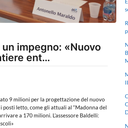
E
s
R
p
e un impegno: «Nuovo
N
B
ntiere ent…
M
M
I
C
o 9 milioni per la progettazione del nuovo
C
posti letto, come gli attuali al “Madonna del
D
rivare a 170 milioni. L’assessore Baldelli:
scoli»
N