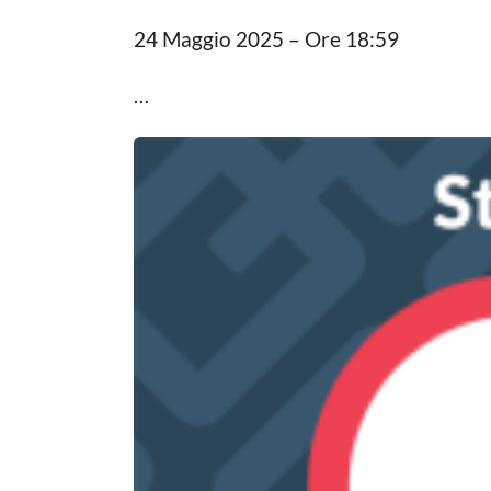
a
o
24 Maggio 2025 – Ore 18:59
L
a
o
g
c
…
a
o
l
e