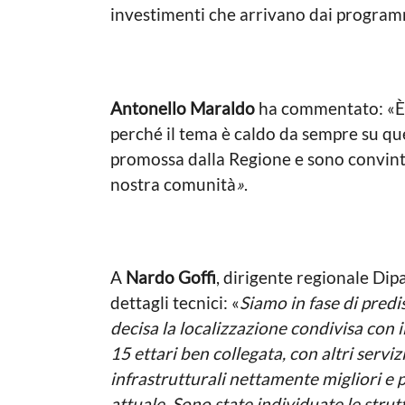
investimenti che arrivano dai programm
Antonello Maraldo
ha commentato: «È 
perché il tema è caldo da sempre su ques
promossa dalla Regione e sono convinto 
nostra comunità
»
.
A
Nardo Goffi
, dirigente regionale Dip
dettagli tecnici: «
Siamo in fase di predi
decisa la localizzazione condivisa con 
15 ettari ben collegata, con altri servizi
infrastrutturali nettamente migliori e p
attuale. Sono state individuate le strutt