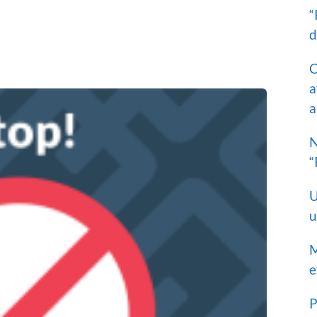
“
d
C
a
a
N
“
U
u
M
e
P