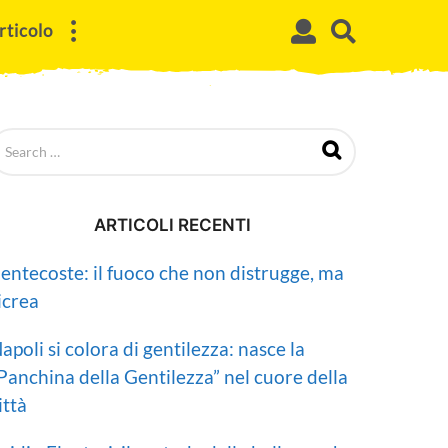
rticolo
ARTICOLI RECENTI
entecoste: il fuoco che non distrugge, ma
icrea
apoli si colora di gentilezza: nasce la
Panchina della Gentilezza” nel cuore della
ittà