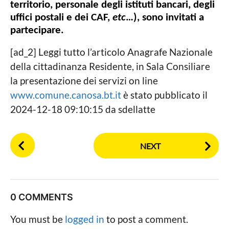
territorio, personale degli istituti bancari, degli
uffici postali e dei CAF,
etc
…), sono invitati a
partecipare.
[ad_2] Leggi tutto l’articolo Anagrafe Nazionale
della cittadinanza Residente, in Sala Consiliare
la presentazione dei servizi on line
www.comune.canosa.bt.it
è stato pubblicato il
2024-12-18 09:10:15 da sdellatte
P
NEXT
o
s
t
P
0 COMMENTS
a
g
You must be
logged in
to post a comment.