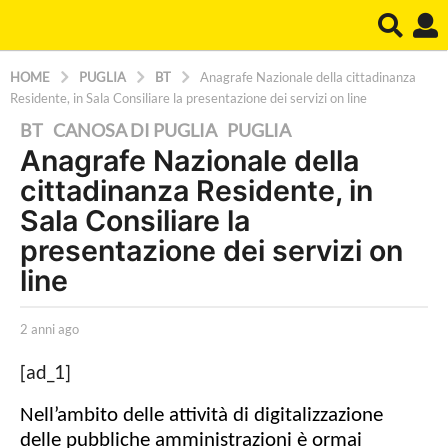
HOME
PUGLIA
BT
Anagrafe Nazionale della cittadinanza
Residente, in Sala Consiliare la presentazione dei servizi on line
2
BT
,
CANOSA DI PUGLIA
,
PUGLIA
Anagrafe Nazionale della
a
cittadinanza Residente, in
n
n
Sala Consiliare la
i
presentazione dei servizi on
a
line
g
o
b
2 anni ago
2
y
a
2
L
n
[ad_1]
a
a
n
P
i
n
Nell’ambito delle attività di digitalizzazione
o
a
n
delle pubbliche amministrazioni è ormai
l
g