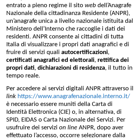
i
o
i
entrato a pieno regime il sito
web
dell’Anagrafe
t
Nazionale della cittadinanza Residente (ANPR),
a
i
un’anagrafe unica a livello nazionale istituita dal
c
g
a
Ministero dell’Interno che raccoglie i dati dei
o
L
residenti. ANPR consente ai cittadini di tutta
o
Italia di visualizzare i propri dati anagrafici e di
c
fruire di servizi quali
autocertificazioni
,
a
l
certificati anagrafici ed elettorali
,
rettifica dei
e
propri dati
,
dichiarazioni di residenza
, il tutto in
tempo reale.
Per accedere ai servizi digitali ANPR attraverso il
link
https://www.anagrafenazionale.interno.it/
è necessario essere muniti della Carta di
Identità Elettronica (CIE) o, in alternativa, di
SPID, EIDAS o Carta Nazionale dei Servizi. Per
usufruire dei servizi
on line
ANPR, dopo aver
effettuato l’accesso, occorre selezionare dalla