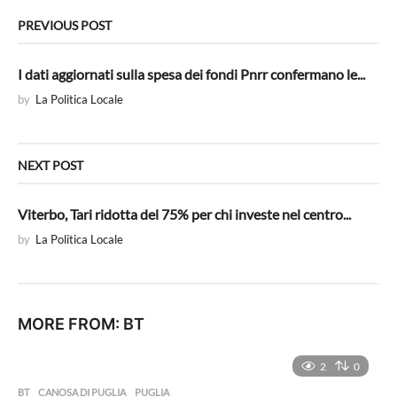
i
n
PREVIOUS POST
a
t
I dati aggiornati sulla spesa dei fondi Pnrr confermano le...
i
by
La Politica Locale
o
n
NEXT POST
Viterbo, Tari ridotta del 75% per chi investe nel centro...
by
La Politica Locale
MORE FROM:
BT
2
0
BT
,
CANOSA DI PUGLIA
,
PUGLIA