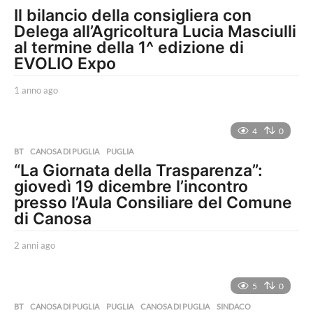
Il bilancio della consigliera con
Delega all’Agricoltura Lucia Masciulli
al termine della 1^ edizione di
EVOLIO Expo
1 anno ago
1
a
n
n
4
0
o
BT
,
CANOSA DI PUGLIA
,
PUGLIA
a
“La Giornata della Trasparenza”:
g
giovedì 19 dicembre l’incontro
o
presso l’Aula Consiliare del Comune
di Canosa
2 anni ago
2
a
n
n
5
0
i
BT
,
CANOSA DI PUGLIA
,
PUGLIA
CANOSA DI PUGLIA
,
SINDACO
,
a