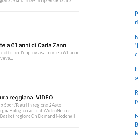
a, Viali: “Bravi a riprenderla, ma
h
..
f
o
P
r
r
:
N
te a 61 anni di Carla Zanni
“
lutto per l’improvvisa morte a 61 anni
c
veva...
E
s
R
tura reggiana. VIDEO
p
o SportTeatri in regione 2Aste
lognaBologna raccontaVideoNero e
N
raBasket regioneOn Demand ModenaIl
B
M