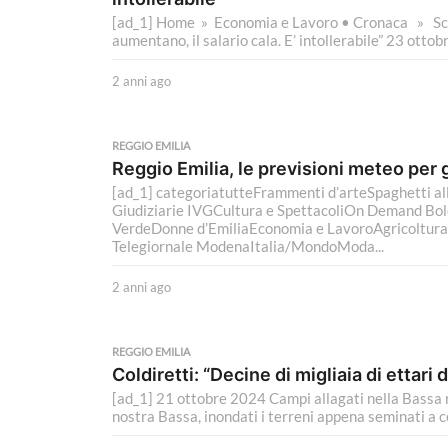
g
[ad_1] Home » Economia e Lavoro • Cronaca » Scio
o
aumentano, il salario cala. E’ intollerabile” 23 ottob
2 anni ago
2
a
n
n
REGGIO EMILIA
i
Reggio Emilia, le previsioni meteo per
a
[ad_1] categoriatutteFrammenti d’arteSpaghetti all
g
Giudiziarie IVGCultura e SpettacoliOn Demand Bo
o
VerdeDonne d’EmiliaEconomia e LavoroAgricoltu
Telegiornale ModenaItalia/MondoModa...
2 anni ago
2
a
n
n
REGGIO EMILIA
i
Coldiretti: “Decine di migliaia di ettari 
a
[ad_1] 21 ottobre 2024 Campi allagati nella Bassa
g
nostra Bassa, inondati i terreni appena seminati a cer
o