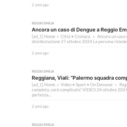
2 anni ago
2
a
n
n
REGGIO EMILIA
i
Ancora un caso di Dengue a Reggio Emil
a
[ad_1] Home » Città • Cronaca » Ancora un caso di
g
disinfestazione 27 ottobre 2024 La persona risiede
o
2 anni ago
2
a
n
n
REGGIO EMILIA
i
Reggiana, Viali: “Palermo squadra comp
a
[ad_1] Home » Video • Sport • On Demand » Reggi
g
completa, sarà complicato”. VIDEO 24 ottobre 2024 
o
partenza...
2 anni ago
2
a
n
n
REGGIO EMILIA