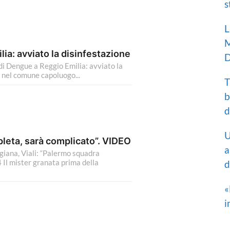
s
L
M
ia: avviato la disinfestazione
D
 Dengue a Reggio Emilia: avviato la
 nel comune capoluogo...
T
b
d
U
leta, sarà complicato”. VIDEO
a
ana, Viali: “Palermo squadra
Il mister granata prima della
d
«
i