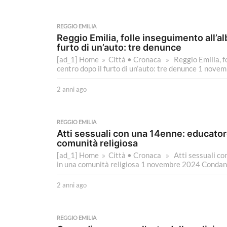
a
n
n
REGGIO EMILIA
i
Reggio Emilia, folle inseguimento all’alb
a
furto di un’auto: tre denunce
g
[ad_1] Home » Città • Cronaca » Reggio Emilia, foll
o
centro dopo il furto di un’auto: tre denunce 1 novem
2 anni ago
2
a
n
n
REGGIO EMILIA
i
Atti sessuali con una 14enne: educatore
a
comunità religiosa
g
[ad_1] Home » Città • Cronaca » Atti sessuali con
o
in una comunità religiosa 1 novembre 2024 Condannat
2 anni ago
2
a
n
n
REGGIO EMILIA
i