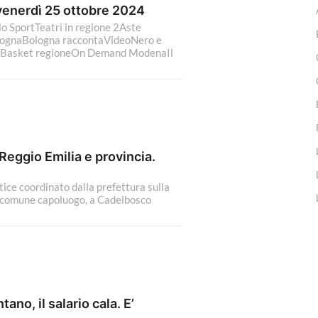
 venerdì 25 ottobre 2024
o SportTeatri in regione 2Aste
lognaBologna raccontaVideoNero e
raBasket regioneOn Demand ModenaIl
 Reggio Emilia e provincia.
ice coordinato dalla prefettura sulla
el comune capoluogo, a Cadelbosco
ano, il salario cala. E’