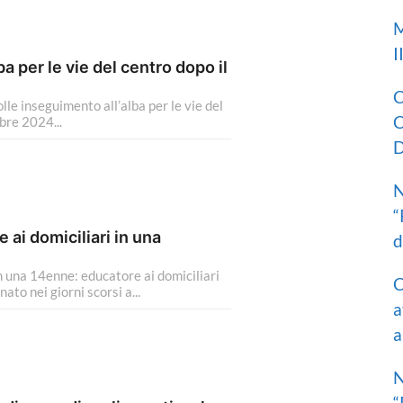
M
I
a per le vie del centro dopo il
C
e inseguimento all’alba per le vie del
C
bre 2024...
D
N
“
 ai domiciliari in una
d
 una 14enne: educatore ai domiciliari
C
o nei giorni scorsi a...
a
a
N
“