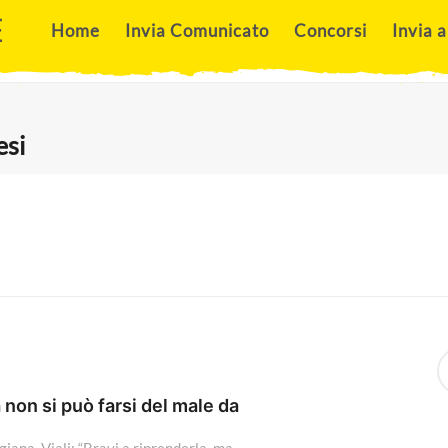
E
Home
Invia Comunicato
Concorsi
Invia a
esi
S
e
a
a non si può farsi del male da
r
c