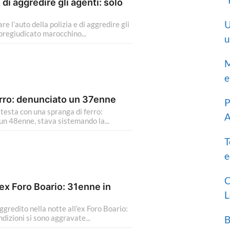
 di aggredire gli agenti: solo
U
l’auto della polizia e di aggredire gli
pregiudicato marocchino...
u
M
e
ferro: denunciato un 37enne
P
esta con una spranga di ferro:
A
n 48enne, stava sistemando la...
T
e
C
’ex Foro Boario: 31enne in
L
redito nella notte all’ex Foro Boario:
izioni si sono aggravate...
B