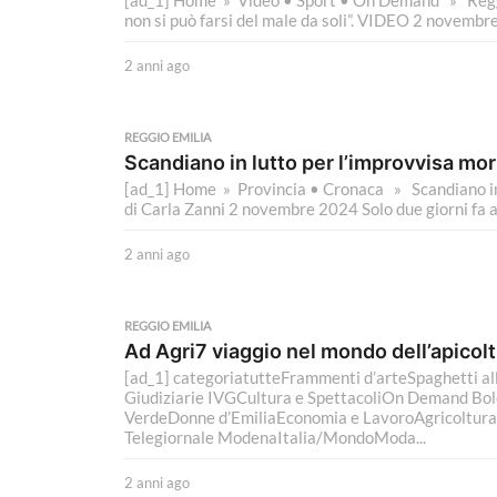
[ad_1] Home » Video • Sport • On Demand » Reggian
non si può farsi del male da soli”. VIDEO 2 novembre.
2 anni ago
2
a
n
n
REGGIO EMILIA
i
Scandiano in lutto per l’improvvisa mor
a
[ad_1] Home » Provincia • Cronaca » Scandiano in 
g
di Carla Zanni 2 novembre 2024 Solo due giorni fa a
o
2 anni ago
2
a
n
n
REGGIO EMILIA
i
Ad Agri7 viaggio nel mondo dell’apicol
a
[ad_1] categoriatutteFrammenti d’arteSpaghetti all
g
Giudiziarie IVGCultura e SpettacoliOn Demand Bo
o
VerdeDonne d’EmiliaEconomia e LavoroAgricoltu
Telegiornale ModenaItalia/MondoModa...
2 anni ago
2