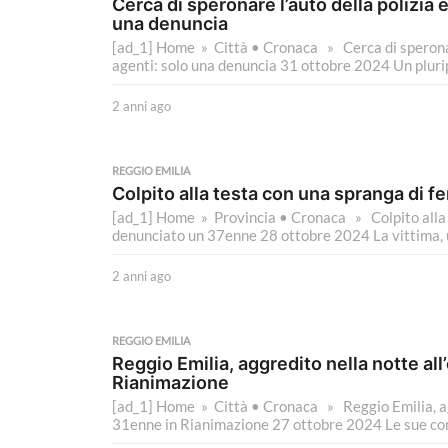
Cerca di speronare l’auto della polizia e
a
una denuncia
g
[ad_1] Home » Città • Cronaca » Cerca di speronare 
o
agenti: solo una denuncia 31 ottobre 2024 Un pluri
2 anni ago
2
a
n
n
REGGIO EMILIA
i
Colpito alla testa con una spranga di 
a
[ad_1] Home » Provincia • Cronaca » Colpito alla t
g
denunciato un 37enne 28 ottobre 2024 La vittima, u
o
2 anni ago
2
a
n
n
REGGIO EMILIA
i
Reggio Emilia, aggredito nella notte all
a
Rianimazione
g
[ad_1] Home » Città • Cronaca » Reggio Emilia, agg
o
31enne in Rianimazione 27 ottobre 2024 Le sue cond