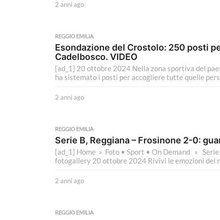
2 anni ago
2
a
n
n
REGGIO EMILIA
i
Esondazione del Crostolo: 250 posti pe
a
Cadelbosco. VIDEO
g
[ad_1] 20 ottobre 2024 Nella zona sportiva del pae
o
ha sistemato i posti per accogliere tutte quelle pers
2 anni ago
2
a
n
n
REGGIO EMILIA
i
Serie B, Reggiana – Frosinone 2-0: guar
a
[ad_1] Home » Foto • Sport • On Demand » Serie B
g
fotogallery 20 ottobre 2024 Rivivi le emozioni del m
o
2 anni ago
2
a
n
n
REGGIO EMILIA
i