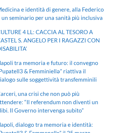
edicina e identità di genere, alla Federico
I un seminario per una sanità più inclusiva
ULTURE 4 LL: CACCIA AL TESORO A
ASTEL S. ANGELO PER I RAGAZZI CON
ISABILITA’
apoli tra memoria e futuro: il convegno
Pupatell3 & Femminiellə” riattiva il
ialogo sulle soggettività transfemminili
arceri, una crisi che non può più
ttendere: “Il referendum non diventi un
libi. Il Governo intervenga subito”
apoli, dialogo tra memoria e identità:
Pupatell3 & Femmenellɜ” il 25 marzo