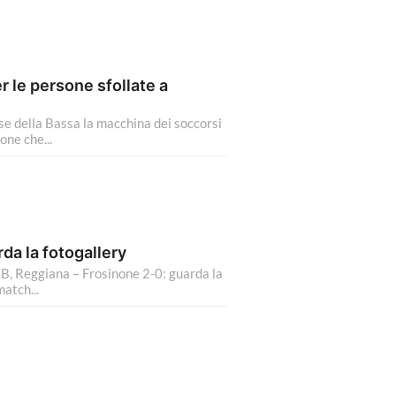
r le persone sfollate a
se della Bassa la macchina dei soccorsi
one che...
da la fotogallery
, Reggiana – Frosinone 2-0: guarda la
atch...