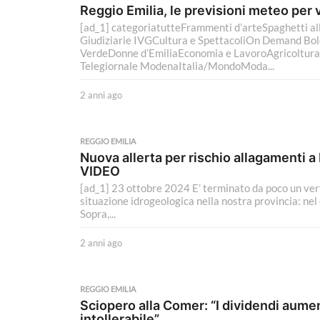
i
Reggio Emilia, le previsioni meteo per
a
[ad_1] categoriatutteFrammenti d’arteSpaghetti all
g
Giudiziarie IVGCultura e SpettacoliOn Demand Bo
o
VerdeDonne d’EmiliaEconomia e LavoroAgricoltu
Telegiornale ModenaItalia/MondoModa...
2 anni ago
2
a
n
n
REGGIO EMILIA
i
Nuova allerta per rischio allagamenti a
a
VIDEO
g
[ad_1] 23 ottobre 2024 E’ terminato da poco un vert
o
situazione idrogeologica nella nostra provincia: n
Sopra,...
2 anni ago
2
a
n
n
REGGIO EMILIA
i
Sciopero alla Comer: “I dividendi aument
a
intollerabile”