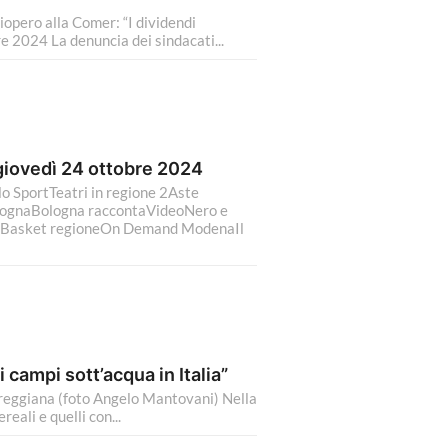
pero alla Comer: “I dividendi
re 2024 La denuncia dei sindacati...
 giovedì 24 ottobre 2024
o SportTeatri in regione 2Aste
lognaBologna raccontaVideoNero e
raBasket regioneOn Demand ModenaIl
di campi sott’acqua in Italia”
 reggiana (foto Angelo Mantovani) Nella
eali e quelli con...