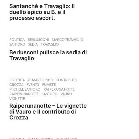
Santanchè e Travaglio: Il
duello epico su B. e il
processo escort.
POLITICA
BERLUSCONI
,
MARCO TRAVAGLIO
,
SANTORO
,
SEDIA
,
TRAVAGLIO
Berlusconi pulisce la sedia di
Travaglio
POLITICA
25 MARZO 2010
,
CONTRIBUTO
,
CROZZA
,
EVENTO
,
FUMETTI
,
MICHELE SANTORO
,
RAI PER UNA NOTTE
,
RAIPERUNANOTTE
,
SANTORO
,
VAURO
,
VIGNETTE
Raiperunanotte – Le vignette
di Vauro e il contributo di
Crozza