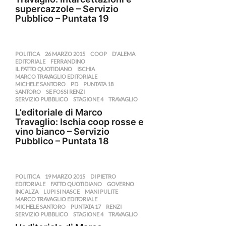
supercazzole – Servizio
Pubblico – Puntata 19
POLITICA
26 MARZO 2015
,
COOP
,
D'ALEMA
,
EDITORIALE
,
FERRANDINO
,
IL FATTO QUOTIDIANO
,
ISCHIA
,
MARCO TRAVAGLIO EDITORIALE
,
MICHELE SANTORO
,
PD
,
PUNTATA 18
,
SANTORO
,
SE FOSSI RENZI
,
SERVIZIO PUBBLICO
,
STAGIONE 4
,
TRAVAGLIO
L’editoriale di Marco
Travaglio: Ischia coop rosse e
vino bianco – Servizio
Pubblico – Puntata 18
POLITICA
19 MARZO 2015
,
DI PIETRO
,
EDITORIALE
,
FATTO QUOTIDIANO
,
GOVERNO
,
INCALZA
,
LUPI SI NASCE
,
MANI PULITE
,
MARCO TRAVAGLIO EDITORIALE
,
MICHELE SANTORO
,
PUNTATA 17
,
RENZI
,
SERVIZIO PUBBLICO
,
STAGIONE 4
,
TRAVAGLIO