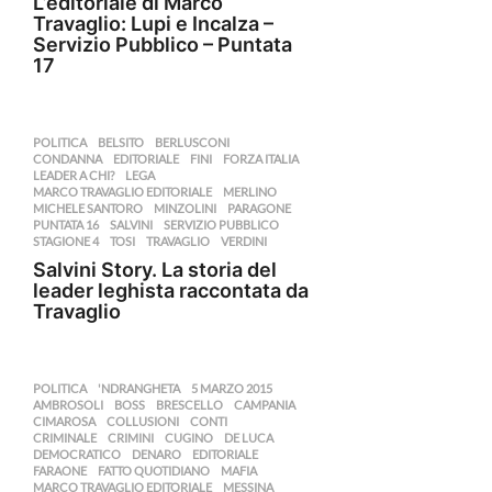
L’editoriale di Marco
Travaglio: Lupi e Incalza –
Servizio Pubblico – Puntata
17
POLITICA
BELSITO
,
BERLUSCONI
,
CONDANNA
,
EDITORIALE
,
FINI
,
FORZA ITALIA
,
LEADER A CHI?
,
LEGA
,
MARCO TRAVAGLIO EDITORIALE
,
MERLINO
,
MICHELE SANTORO
,
MINZOLINI
,
PARAGONE
,
PUNTATA 16
,
SALVINI
,
SERVIZIO PUBBLICO
,
STAGIONE 4
,
TOSI
,
TRAVAGLIO
,
VERDINI
Salvini Story. La storia del
leader leghista raccontata da
Travaglio
POLITICA
'NDRANGHETA
,
5 MARZO 2015
,
AMBROSOLI
,
BOSS
,
BRESCELLO
,
CAMPANIA
,
CIMAROSA
,
COLLUSIONI
,
CONTI
,
CRIMINALE
,
CRIMINI
,
CUGINO
,
DE LUCA
,
DEMOCRATICO
,
DENARO
,
EDITORIALE
,
FARAONE
,
FATTO QUOTIDIANO
,
MAFIA
,
MARCO TRAVAGLIO EDITORIALE
,
MESSINA
,