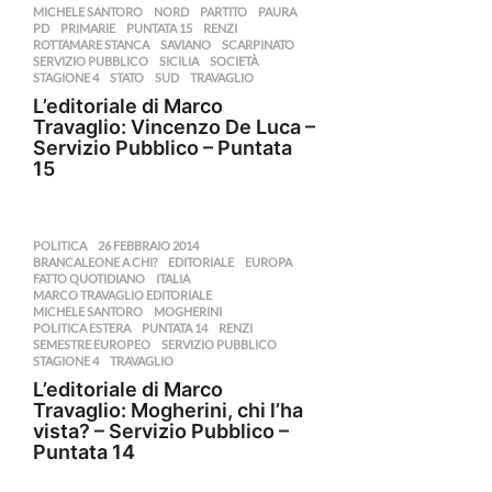
MICHELE SANTORO
,
NORD
,
PARTITO
,
PAURA
,
PD
,
PRIMARIE
,
PUNTATA 15
,
RENZI
,
ROTTAMARE STANCA
,
SAVIANO
,
SCARPINATO
,
SERVIZIO PUBBLICO
,
SICILIA
,
SOCIETÀ
,
STAGIONE 4
,
STATO
,
SUD
,
TRAVAGLIO
L’editoriale di Marco
Travaglio: Vincenzo De Luca –
Servizio Pubblico – Puntata
15
POLITICA
26 FEBBRAIO 2014
,
BRANCALEONE A CHI?
,
EDITORIALE
,
EUROPA
,
FATTO QUOTIDIANO
,
ITALIA
,
MARCO TRAVAGLIO EDITORIALE
,
MICHELE SANTORO
,
MOGHERINI
,
POLITICA ESTERA
,
PUNTATA 14
,
RENZI
,
SEMESTRE EUROPEO
,
SERVIZIO PUBBLICO
,
STAGIONE 4
,
TRAVAGLIO
L’editoriale di Marco
Travaglio: Mogherini, chi l’ha
vista? – Servizio Pubblico –
Puntata 14