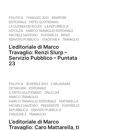
POLITICA
7 MAGGIO 2015
,
BRIATORE
,
EDITORIALE
,
FATTO QUOTIDIANO
,
LA GUERRA DEI ROLEX
,
LA REPUBBLICA
,
LEPOLDA
,
MARCO TRAVAGLIO EDITORIALE
,
MICHELE SANTORO
,
PUNTATA 23
,
RENZI
,
SERVIZIO PUBBLICO
,
STAGIONE 4
,
TRAVAGLIO
L’editoriale di Marco
Travaglio: Renzi Slurp –
Servizio Pubblico – Puntata
23
POLITICA
30 APRILE 2015
,
CARLASSARE
,
DITTADURA
,
EDITORIALE
,
IL FATTO QUOTIDIANO
,
ITALICUM
,
MARCO TRAVAGLIO
,
MARCO TRAVAGLIO EDITORIALE
,
MATTARELLA
,
MICHELE SANTORO
,
PRESIDENTE
,
PUNTATA 22
,
REPUBBLICA
,
SERVIZIO PUBBLICO
,
STAGIONE 4
,
TRAVAGLIO
L’editoriale di Marco
Travaglio: Caro Mattarella, ti