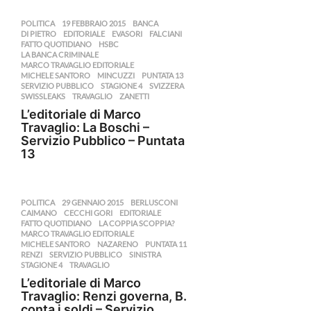
POLITICA
19 FEBBRAIO 2015
,
BANCA
,
DI PIETRO
,
EDITORIALE
,
EVASORI
,
FALCIANI
,
FATTO QUOTIDIANO
,
HSBC
,
LA BANCA CRIMINALE
,
MARCO TRAVAGLIO EDITORIALE
,
MICHELE SANTORO
,
MINCUZZI
,
PUNTATA 13
,
SERVIZIO PUBBLICO
,
STAGIONE 4
,
SVIZZERA
,
SWISSLEAKS
,
TRAVAGLIO
,
ZANETTI
L’editoriale di Marco
Travaglio: La Boschi –
Servizio Pubblico – Puntata
13
POLITICA
29 GENNAIO 2015
,
BERLUSCONI
,
CAIMANO
,
CECCHI GORI
,
EDITORIALE
,
FATTO QUOTIDIANO
,
LA COPPIA SCOPPIA?
,
MARCO TRAVAGLIO EDITORIALE
,
MICHELE SANTORO
,
NAZARENO
,
PUNTATA 11
,
RENZI
,
SERVIZIO PUBBLICO
,
SINISTRA
,
STAGIONE 4
,
TRAVAGLIO
L’editoriale di Marco
Travaglio: Renzi governa, B.
conta i soldi – Servizio