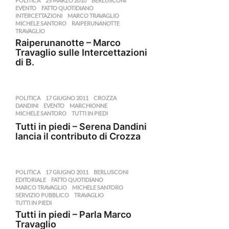
POLITICA
25 MARZO 2010
,
BERLUSCONI
,
EVENTO
,
FATTO QUOTIDIANO
,
INTERCETTAZIONI
,
MARCO TRAVAGLIO
,
MICHELE SANTORO
,
RAIPERUNANOTTE
,
TRAVAGLIO
Raiperunanotte – Marco
Travaglio sulle Intercettazioni
di B.
POLITICA
17 GIUGNO 2011
,
CROZZA
,
DANDINI
,
EVENTO
,
MARCHIONNE
,
MICHELE SANTORO
,
TUTTI IN PIEDI
Tutti in piedi – Serena Dandini
lancia il contributo di Crozza
POLITICA
17 GIUGNO 2011
,
BERLUSCONI
,
EDITORIALE
,
FATTO QUOTIDIANO
,
MARCO TRAVAGLIO
,
MICHELE SANTORO
,
SERVIZIO PUBBLICO
,
TRAVAGLIO
,
TUTTI IN PIEDI
Tutti in piedi – Parla Marco
Travaglio