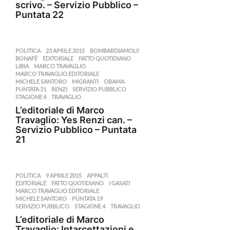
scrivo. – Servizio Pubblico –
Puntata 22
POLITICA
23 APRILE 2015
,
BOMBARDIAMOLI!
,
BONAFÈ
,
EDITORIALE
,
FATTO QUOTIDIANO
,
LIBIA
,
MARCO TRAVAGLIO
,
MARCO TRAVAGLIO EDITORIALE
,
MICHELE SANTORO
,
MIGRANTI
,
OBAMA
,
PUNTATA 21
,
RENZI
,
SERVIZIO PUBBLICO
,
STAGIONE 4
,
TRAVAGLIO
L’editoriale di Marco
Travaglio: Yes Renzi can. –
Servizio Pubblico – Puntata
21
POLITICA
9 APRILE 2015
,
APPALTI
,
EDITORIALE
,
FATTO QUOTIDIANO
,
I GASATI
,
MARCO TRAVAGLIO EDITORIALE
,
MICHELE SANTORO
,
PUNTATA 19
,
SERVIZIO PUBBLICO
,
STAGIONE 4
,
TRAVAGLIO
L’editoriale di Marco
Travaglio: Intarcettazioni e