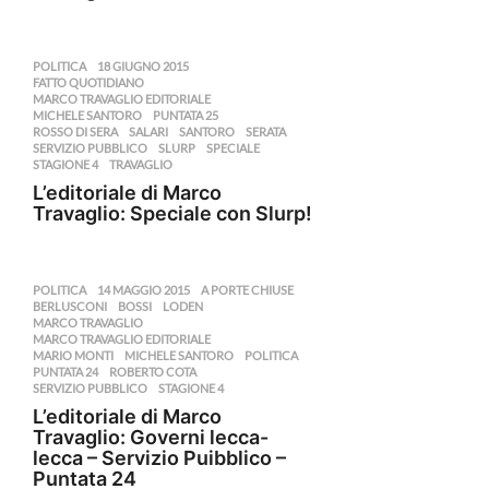
POLITICA
18 GIUGNO 2015
,
FATTO QUOTIDIANO
,
MARCO TRAVAGLIO EDITORIALE
,
MICHELE SANTORO
,
PUNTATA 25
,
ROSSO DI SERA
,
SALARI
,
SANTORO
,
SERATA
,
SERVIZIO PUBBLICO
,
SLURP
,
SPECIALE
,
STAGIONE 4
,
TRAVAGLIO
L’editoriale di Marco
Travaglio: Speciale con Slurp!
POLITICA
14 MAGGIO 2015
,
A PORTE CHIUSE
,
BERLUSCONI
,
BOSSI
,
LODEN
,
MARCO TRAVAGLIO
,
MARCO TRAVAGLIO EDITORIALE
,
MARIO MONTI
,
MICHELE SANTORO
,
POLITICA
,
PUNTATA 24
,
ROBERTO COTA
,
SERVIZIO PUBBLICO
,
STAGIONE 4
L’editoriale di Marco
Travaglio: Governi lecca-
lecca – Servizio Puibblico –
Puntata 24