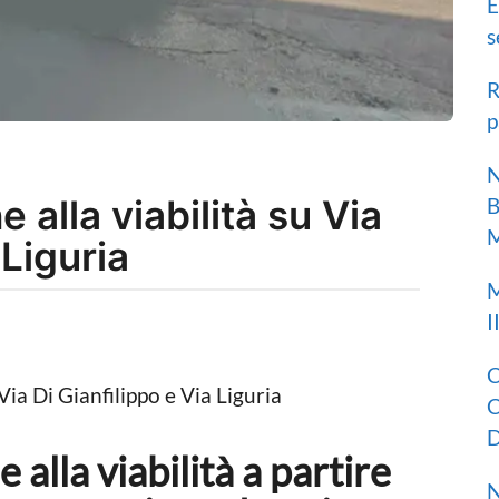
E
s
R
p
N
 alla viabilità su Via
B
M
 Liguria
M
I
C
C
D
alla viabilità a partire
N