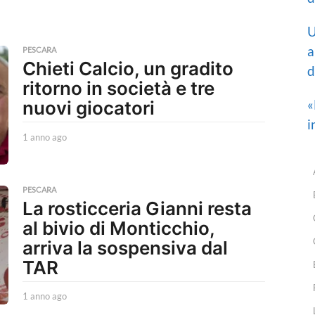
U
a
PESCARA
Chieti Calcio, un gradito
d
ritorno in società e tre
«
nuovi giocatori
i
1 anno ago
1
a
n
n
o
PESCARA
La rosticceria Gianni resta
a
g
al bivio di Monticchio,
o
arriva la sospensiva dal
TAR
1 anno ago
1
a