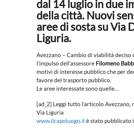
dal 14 luglio in due 
n
n
e
della città. Nuovi sen
o
a
aree di sosta su Via D
g
Liguria.
o
Avezzano – Cambio di viabilità deciso
l’impulso dell’assessore
Filomeno Bab
motivi di interesse pubblico che per de
favore del trasporto pubblico.
Le aree interessate sono quelle…
[ad_2] Leggi tutto l’articolo Avezzano, m
Via Liguria
www.ilcapoluogo.it
è stato pubblicato