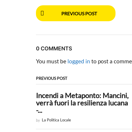
P
PREVIOUS POST
o
s
t
0 COMMENTS
P
You must be
logged in
to post a comme
a
g
PREVIOUS POST
i
Incendi a Metaponto: Mancini,
n
verrà fuori la resilienza lucana
a
-...
t
by
La Politica Locale