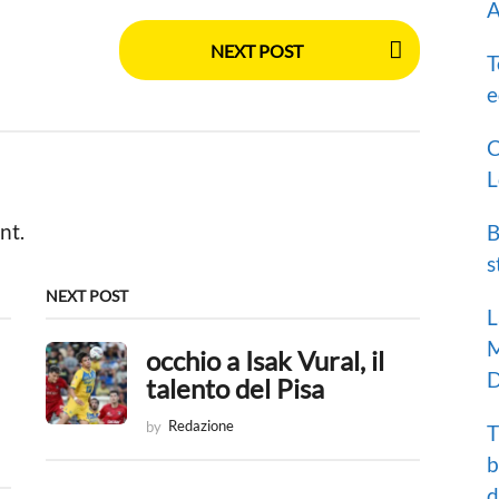
A
NEXT POST
T
e
C
L
nt.
B
s
NEXT POST
L
M
occhio a Isak Vural, il
D
talento del Pisa
by
Redazione
T
b
d