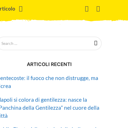
rticolo
ARTICOLI RECENTI
entecoste: il fuoco che non distrugge, ma
icrea
apoli si colora di gentilezza: nasce la
Panchina della Gentilezza” nel cuore della
ittà