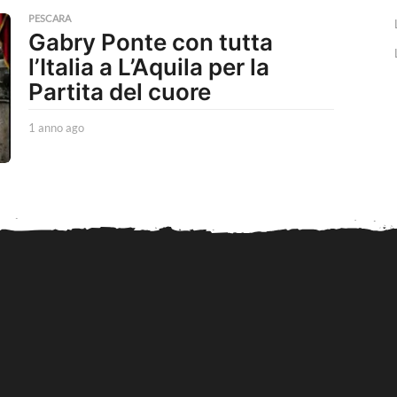
n
PESCARA
n
Gabry Ponte con tutta
o
l’Italia a L’Aquila per la
a
g
Partita del cuore
o
1 anno ago
1
a
n
n
o
a
g
o