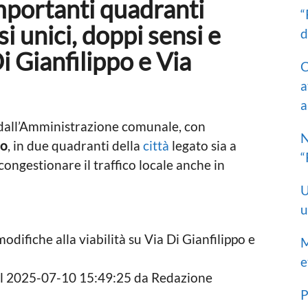
importanti quadranti
“
si unici, doppi sensi e
d
i Gianfilippo e Via
C
a
a
 dall’Amministrazione comunale, con
N
bo
, in due quadranti della
città
legato sia a
“
congestionare il traffico locale anche in
U
u
odifiche alla viabilità su Via Di Gianfilippo e
M
e
 il 2025-07-10 15:49:25 da Redazione
P