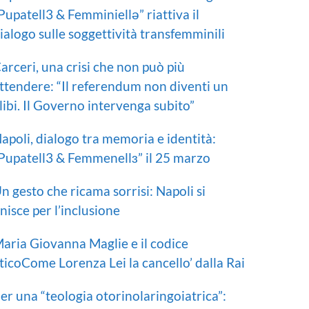
Pupatell3 & Femminiellə” riattiva il
ialogo sulle soggettività transfemminili
arceri, una crisi che non può più
ttendere: “Il referendum non diventi un
libi. Il Governo intervenga subito”
apoli, dialogo tra memoria e identità:
Pupatell3 & Femmenellɜ” il 25 marzo
n gesto che ricama sorrisi: Napoli si
nisce per l’inclusione
aria Giovanna Maglie e il codice
ticoCome Lorenza Lei la cancello’ dalla Rai
er una “teologia otorinolaringoiatrica”: