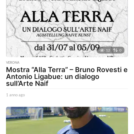
12
0
VERONA
Mostra “Alla Terra” – Bruno Rovesti e
Antonio Ligabue: un dialogo
sull’Arte Naif
1 anno ago
1
a
n
n
o
a
g