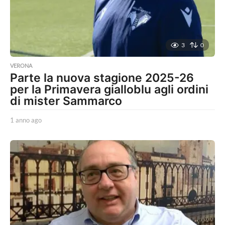
o
3
0
VERONA
Parte la nuova stagione 2025-26
per la Primavera gialloblu agli ordini
di mister Sammarco
1 anno ago
1
a
n
n
o
a
g
o