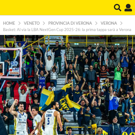
HOME
VENETO
PROVINCIA DI VERONA
VERONA
Basket: Al via la LBA NextGen Cup 2025-26: la prima tappa sarà a Verona