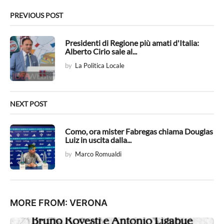
i
n
PREVIOUS POST
a
t
Presidenti di Regione più amati d'Italia:
Alberto Cirio sale al...
i
by
La Politica Locale
o
n
NEXT POST
Como, ora mister Fabregas chiama Douglas
Luiz in uscita dalla...
by
Marco Romualdi
MORE FROM:
VERONA