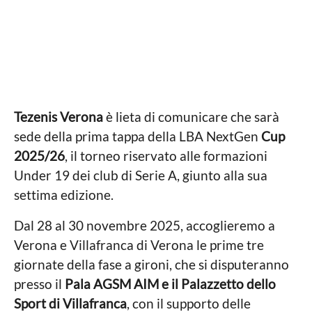
a
r
g
t
o
n
o
n
P
i
o
n
a
t
o
g
Tezenis Verona
è lieta di comunicare che sarà
r
o
e
sede della prima tappa della LBA NextGen
Cup
2025/26
, il torneo riservato alle formazioni
Under 19 dei club di Serie A, giunto alla sua
settima edizione.
Dal 28 al 30 novembre 2025, accoglieremo a
Verona e Villafranca di Verona le prime tre
giornate della fase a gironi, che si disputeranno
presso il
Pala AGSM AIM e il Palazzetto
dello
Sport di Villafranca
, con il supporto delle