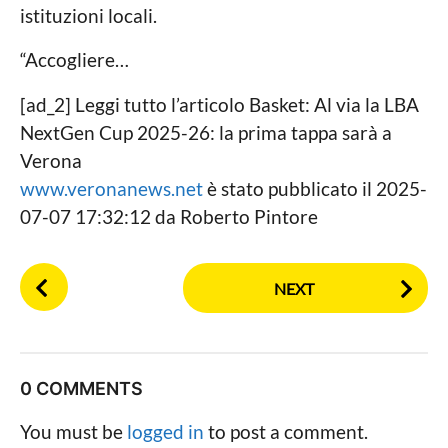
istituzioni locali.
“Accogliere…
[ad_2] Leggi tutto l’articolo Basket: Al via la LBA
NextGen Cup 2025-26: la prima tappa sarà a
Verona
www.veronanews.net
è stato pubblicato il 2025-
07-07 17:32:12 da Roberto Pintore
P
NEXT
o
s
t
P
0 COMMENTS
a
g
You must be
logged in
to post a comment.