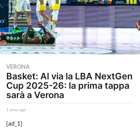
1
VERONA
Basket: Al via la LBA NextGen
a
Cup 2025-26: la prima tappa
n
n
sarà a Verona
o
a
b
1 anno ago
1
y
a
g
R
n
[ad_1]
o
o
n
b
o
1
e
a