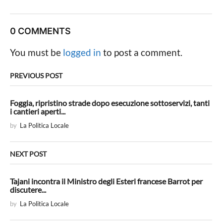
s
t
P
0 COMMENTS
a
g
You must be
logged in
to post a comment.
i
n
PREVIOUS POST
a
t
Foggia, ripristino strade dopo esecuzione sottoservizi, tanti
i cantieri aperti...
i
by
La Politica Locale
o
n
NEXT POST
Tajani incontra il Ministro degli Esteri francese Barrot per
discutere...
by
La Politica Locale