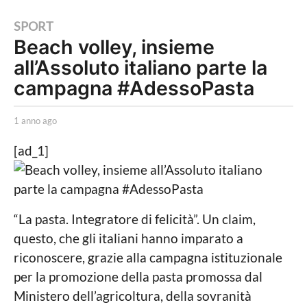
1
SPORT
Beach volley, insieme
a
all’Assoluto italiano parte la
n
n
campagna #AdessoPasta
o
a
b
1 anno ago
1
y
a
g
L
n
[ad_1]
o
a
n
P
o
1
o
a
a
l
g
i
o
n
“La pasta. Integratore di felicità”. Un claim,
t
n
questo, che gli italiani hanno imparato a
i
c
o
riconoscere, grazie alla campagna istituzionale
a
a
per la promozione della pasta promossa dal
L
o
g
Ministero dell’agricoltura, della sovranità
c