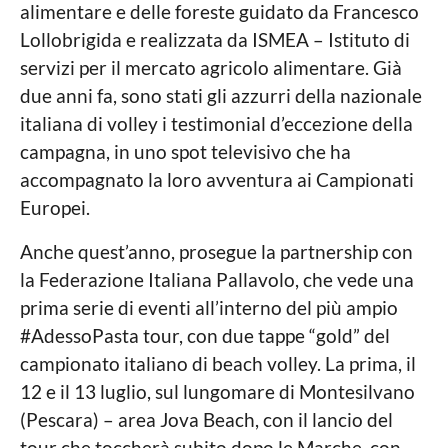
o
alimentare e delle foreste guidato da Francesco
a
l
Lollobrigida e realizzata da ISMEA – Istituto di
e
servizi per il mercato agricolo alimentare. Già
due anni fa, sono stati gli azzurri della nazionale
italiana di volley i testimonial d’eccezione della
campagna, in uno spot televisivo che ha
accompagnato la loro avventura ai Campionati
Europei.
Anche quest’anno, prosegue la partnership con
la Federazione Italiana Pallavolo, che vede una
prima serie di eventi all’interno del più ampio
#AdessoPasta tour, con due tappe “gold” del
campionato italiano di beach volley. La prima, il
12 e il 13 luglio, sul lungomare di Montesilvano
(Pescara) – area Jova Beach, con il lancio del
tour che toccherà subito dopo le Marche, con