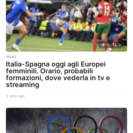
o
a
g
o
1
0
SPORT
Italia-Spagna oggi agli Europei
femminili. Orario, probabili
formazioni, dove vederla in tv e
streaming
1 anno ago
1
a
n
n
o
a
g