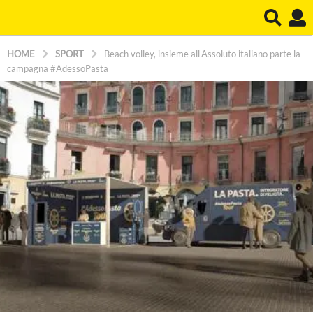
HOME
SPORT
Beach volley, insieme all'Assoluto italiano parte la
campagna #AdessoPasta