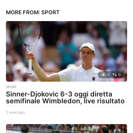
MORE FROM:
SPORT
3
0
SPORT
Sinner-Djokovic 6-3 oggi diretta
semifinale Wimbledon, live risultato
1 anno ago
1
a
n
n