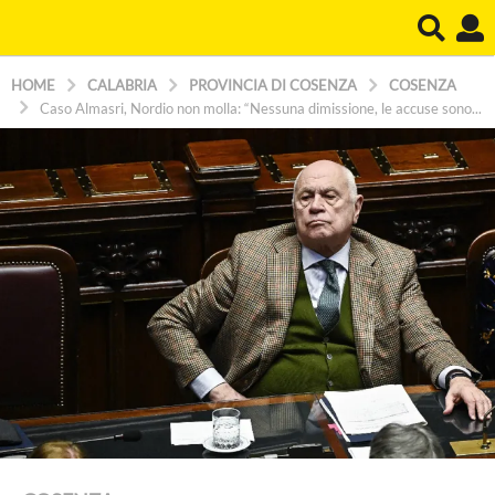
HOME
CALABRIA
PROVINCIA DI COSENZA
COSENZA
Caso Almasri, Nordio non molla: “Nessuna dimissione, le accuse sono...