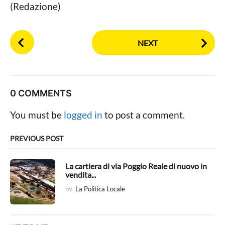
(Redazione)
P
NEXT
o
s
t
P
0 COMMENTS
a
g
You must be
logged in
to post a comment.
i
n
PREVIOUS POST
a
t
La cartiera di via Poggio Reale di nuovo in
vendita...
i
by
La Politica Locale
o
n