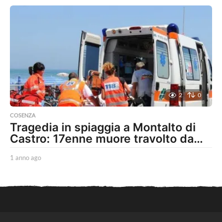
n
n
o
a
g
o
2
0
COSENZA
Tragedia in spiaggia a Montalto di
Castro: 17enne muore travolto da…
1 anno ago
1
a
n
n
o
a
g