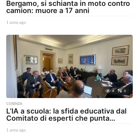
Bergamo, si schianta in moto contro
camion: muore a 17 anni
1 anno ago
1
a
n
n
o
a
g
o
4
0
COSENZA
L’IA a scuola: la sfida educativa dal
Comitato di esperti che punta…
1 anno ago
1
a