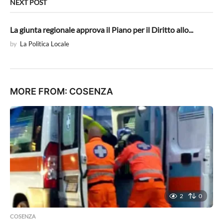
NEXT POST
La giunta regionale approva il Piano per il Diritto allo...
by
La Politica Locale
MORE FROM:
COSENZA
2
0
COSENZA