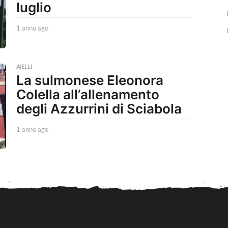
luglio
1 anno ago
1
a
n
n
o
AIELLI
La sulmonese Eleonora
a
g
Colella all’allenamento
o
degli Azzurrini di Sciabola
1 anno ago
1
a
n
n
o
a
g
o