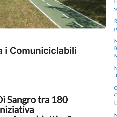
E
s
R
p
N
 i Comuniciclabili
B
M
M
I
C
C
i Sangro tra 180
D
iniziativa
N