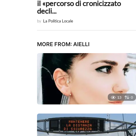
n
il «percorso di cronicizzato
a
decli...
t
by
La Politica Locale
i
o
MORE FROM:
AIELLI
n
13
0