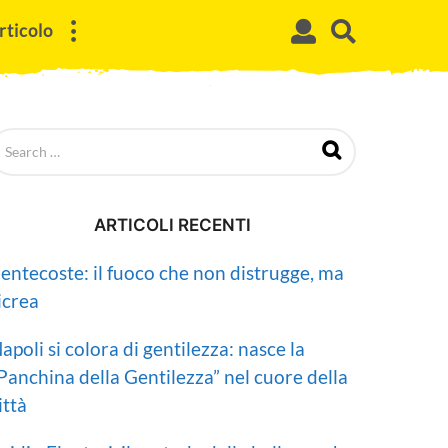
rticolo
ARTICOLI RECENTI
entecoste: il fuoco che non distrugge, ma
icrea
apoli si colora di gentilezza: nasce la
Panchina della Gentilezza” nel cuore della
ittà