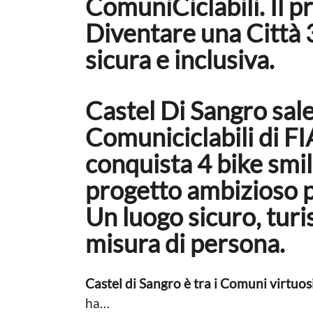
ComuniCiclabili. Il p
n
n
e
Diventare una Città 3
o
a
sicura e inclusiva.
g
o
Castel Di Sangro sale
Comuniciclabili di FI
conquista 4 bike smil
progetto ambizioso p
Un luogo sicuro, turis
misura di persona.
Castel di Sangro è tra i Comuni virtuos
ha…