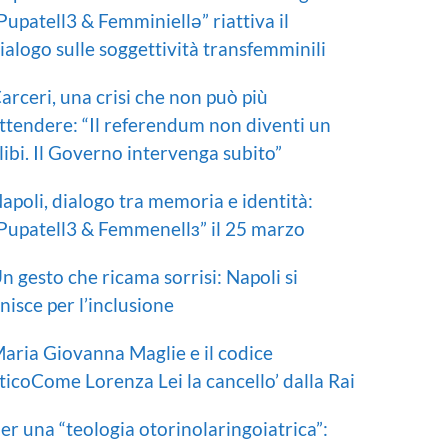
Pupatell3 & Femminiellə” riattiva il
ialogo sulle soggettività transfemminili
arceri, una crisi che non può più
ttendere: “Il referendum non diventi un
libi. Il Governo intervenga subito”
apoli, dialogo tra memoria e identità:
Pupatell3 & Femmenellɜ” il 25 marzo
n gesto che ricama sorrisi: Napoli si
nisce per l’inclusione
aria Giovanna Maglie e il codice
ticoCome Lorenza Lei la cancello’ dalla Rai
er una “teologia otorinolaringoiatrica”: