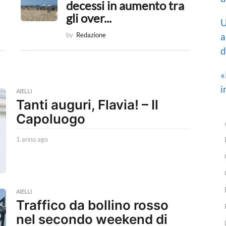
decessi in aumento tra
gli over...
U
a
by
Redazione
d
«
i
AIELLI
Tanti auguri, Flavia! – Il
Capoluogo
1 anno ago
1
a
n
n
o
a
AIELLI
g
Traffico da bollino rosso
o
nel secondo weekend di