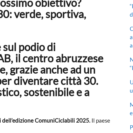
rossimo obiettivo?
“
0: verde, sportiva,
d
C
a
 sul podio di
a
AB, il centro abruzzese
N
e, grazie anche ad un
“
er diventare città 30.
U
tico, sostenibile e a
u
M
e
i dell’edizione ComuniCiclabili 2025.
Il paese
P