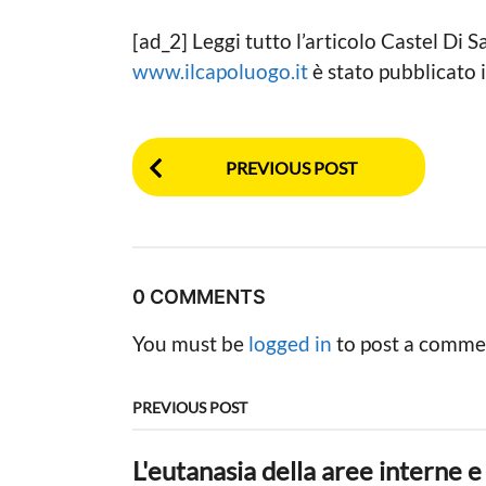
[ad_2] Leggi tutto l’articolo Castel Di 
www.ilcapoluogo.it
è stato pubblicato
P
PREVIOUS POST
o
s
t
0 COMMENTS
P
You must be
logged in
to post a comme
a
g
PREVIOUS POST
i
L'eutanasia della aree interne e