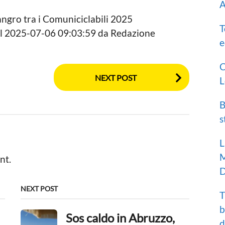
A
Sangro tra i Comuniciclabili 2025
T
 il 2025-07-06 09:03:59 da Redazione
e
C
NEXT POST
L
B
s
L
M
nt.
D
NEXT POST
T
b
Sos caldo in Abruzzo,
d