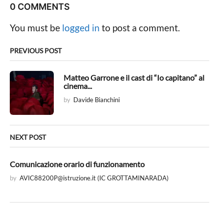
P
0 COMMENTS
a
g
You must be
logged in
to post a comment.
i
n
PREVIOUS POST
a
t
Matteo Garrone e il cast di “Io capitano” al
cinema...
i
by
Davide Bianchini
o
n
NEXT POST
Comunicazione orario di funzionamento
by
AVIC88200P@istruzione.it
(IC GROTTAMINARADA)