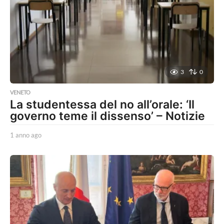
a
g
o
3
0
VENETO
La studentessa del no all’orale: ‘Il
governo teme il dissenso’ – Notizie
1 anno ago
1
a
n
n
o
a
g
o