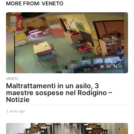
MORE FROM:
VENETO
32
0
VENETO
Maltrattamenti in un asilo, 3
maestre sospese nel Rodigino –
Notizie
1 anno ago
1
a
n
n
o