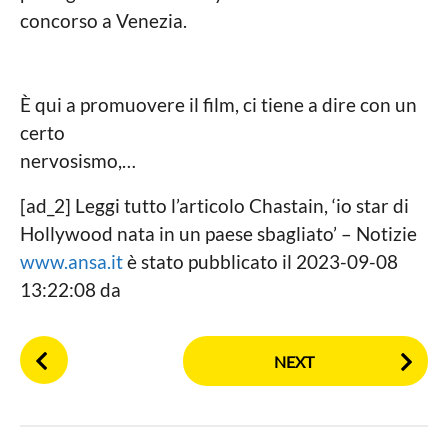
l
concorso a Venezia.
e
È qui a promuovere il film, ci tiene a dire con un
certo
nervosismo,…
[ad_2] Leggi tutto l’articolo Chastain, ‘io star di
Hollywood nata in un paese sbagliato’ – Notizie
www.ansa.it
è stato pubblicato il 2023-09-08
13:22:08 da
P
NEXT
o
s
t