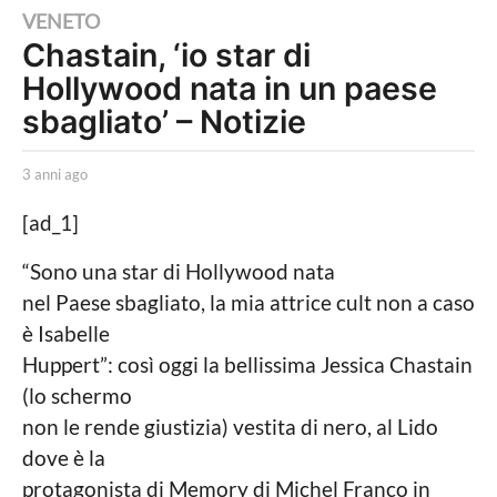
3
VENETO
Chastain, ‘io star di
a
Hollywood nata in un paese
n
n
sbagliato’ – Notizie
i
a
b
3 anni ago
3
y
a
g
L
n
[ad_1]
o
a
n
P
i
3
“Sono una star di Hollywood nata
o
a
a
nel Paese sbagliato, la mia attrice cult non a caso
l
g
i
o
n
è Isabelle
t
n
Huppert”: così oggi la bellissima Jessica Chastain
i
c
i
(lo schermo
a
a
non le rende giustizia) vestita di nero, al Lido
L
o
g
dove è la
c
o
protagonista di Memory di Michel Franco in
a