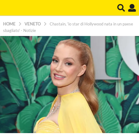
HOME
VENETO
Chastain, 'io star di Hollywood nata in un paese
sbagliato' - Notizie