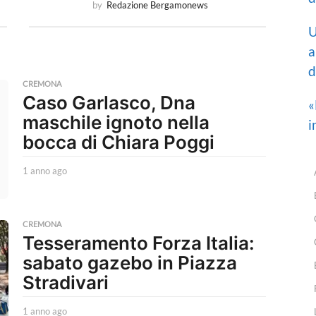
by
Redazione Bergamonews
U
a
d
CREMONA
Caso Garlasco, Dna
«
maschile ignoto nella
i
bocca di Chiara Poggi
1 anno ago
1
a
n
n
o
CREMONA
Tesseramento Forza Italia:
a
g
sabato gazebo in Piazza
o
Stradivari
1 anno ago
1