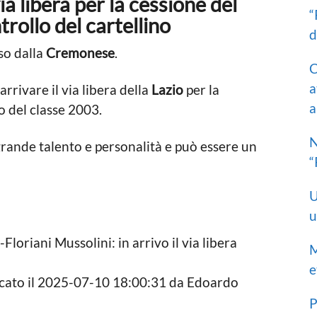
a libera per la cessione del
“
rollo del cartellino
d
so dalla
Cremonese
.
C
a
rrivare il via libera della
Lazio
per la
a
o del classe 2003.
N
rande talento e personalità e può essere un
“
U
u
Floriani Mussolini: in arrivo il via libera
M
e
icato il 2025-07-10 18:00:31 da Edoardo
P