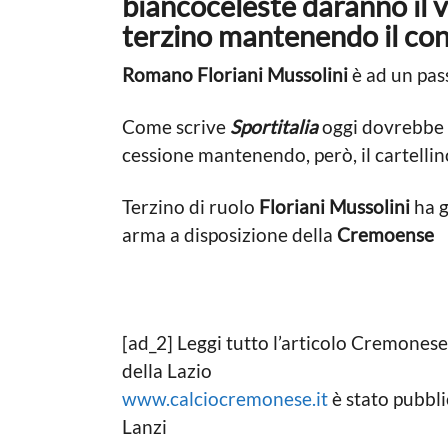
biancoceleste daranno il vi
a
d
o
terzino mantenendo il cont
o
n
L
n
a
Romano Floriani Mussolini
è ad un pas
n
o
z
a
Come scrive
Sportitalia
oggi dovrebbe a
i
g
cessione mantenendo, però, il cartellin
o
Terzino di ruolo
Floriani Mussolini
ha g
arma a disposizione della
Cremoense
[ad_2] Leggi tutto l’articolo Cremonese-
della Lazio
www.calciocremonese.it
è stato pubbl
Lanzi