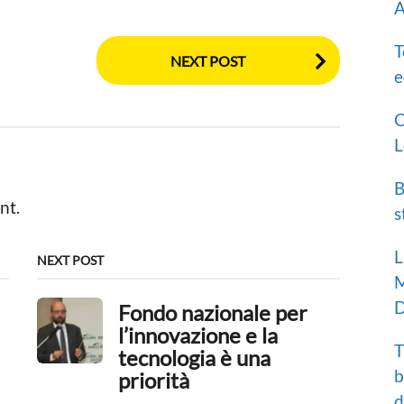
A
T
NEXT POST
e
C
L
B
nt.
s
L
NEXT POST
M
D
Fondo nazionale per
l’innovazione e la
T
tecnologia è una
b
priorità
d