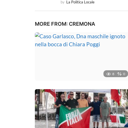
by
La Politica Locale
i
o
MORE FROM:
CREMONA
n
8
0