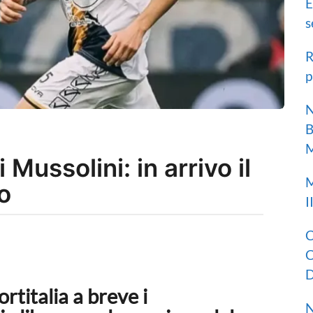
E
s
R
p
N
B
M
Mussolini: in arrivo il
M
io
I
C
C
D
titalia a breve i
N