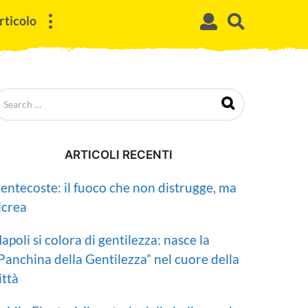
rticolo
ARTICOLI RECENTI
entecoste: il fuoco che non distrugge, ma
icrea
apoli si colora di gentilezza: nasce la
Panchina della Gentilezza” nel cuore della
ittà