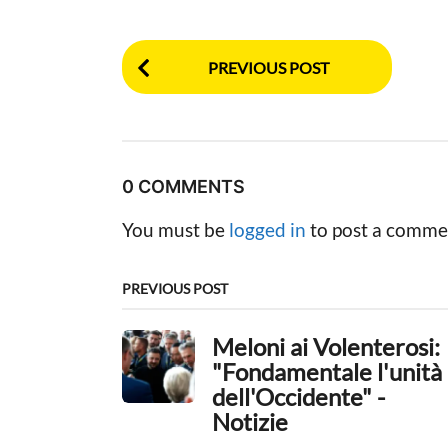
P
PREVIOUS POST
o
s
t
0 COMMENTS
P
You must be
logged in
to post a comme
a
g
PREVIOUS POST
i
Meloni ai Volenterosi:
n
"Fondamentale l'unità
a
dell'Occidente" -
Notizie
t