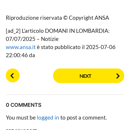
Riproduzione riservata © Copyright ANSA
[ad_2] L’articolo DOMANI IN LOMBARDIA:
07/07/2025 – Notizie
www.ansa.it
è stato pubblicato il 2025-07-06
22:00:46 da
P
NEXT
o
s
t
P
0 COMMENTS
a
g
You must be
logged in
to post a comment.
i