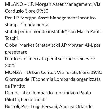
n
MILANO – J.P. Morgan Asset Management, Via
i
c
n
Cordusio 3 ore 09:30
a
o
Per J.P. Morgan Asset Management incontro
L
o
a
stampa “Fondamenta
c
g
stabili per un mondo instabile”, con Maria Paola
a
l
o
Toschi,
e
Global Market Strategist di J.P.Morgan AM, per
presetnare
l’outlook di mercato per il secondo semestre
2025
MONZA – Urban Center, Via Turati, 8 ore 09:30
Giornata dell’Economia Lombarda organizzata
da Partito
Democratico lombardo con sindaco Paolo
Pilotto, Ferruccio de
Bortoli, Pier Luigi Bersani, Andrea Orlando,