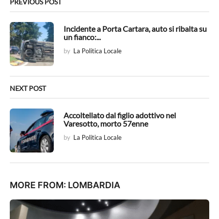
n
PREVIOUS POST
a
t
Incidente a Porta Cartara, auto si ribalta su
un fianco:...
i
by
La Politica Locale
o
n
NEXT POST
Accoltellato dal figlio adottivo nel
Varesotto, morto 57enne
by
La Politica Locale
MORE FROM:
LOMBARDIA