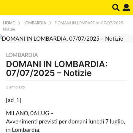
HOME
LOMBARDIA
DOMANI IN LOMBARDIA: 07/07/2025 -
Notizie
1
LOMBARDIA
DOMANI IN LOMBARDIA:
a
07/07/2025 – Notizie
n
n
b
o
1 anno ago
1
y
a
a
L
n
[ad_1]
a
g
n
P
o
o
MILANO, 06 LUG –
o
a
1
Avvenimenti previsti per domani lunedì 7 luglio,
l
g
i
o
a
in Lombardia:
t