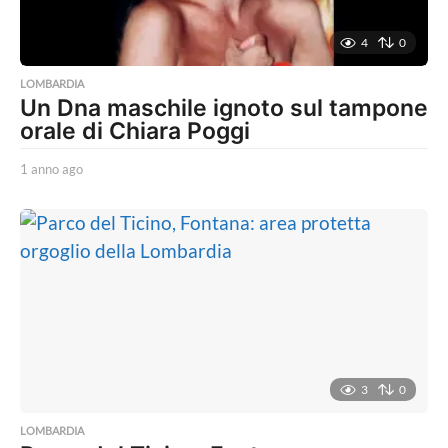
4
0
LOMBARDIA
Un Dna maschile ignoto sul tampone
orale di Chiara Poggi
1 anno ago
1
a
n
n
o
a
g
o
3
0
LOMBARDIA